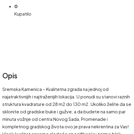
0
Kupatilo
Opis
Sremska Kamenica – Kvalitetna zgrada na jednoj od
najatraktivnijih i najtraženijih lokacija. U ponudi su stanovi raznih
struktura kvadrature od 28 m2 do 130 m2. Ukoliko želite da se
sklonite od gradske buke i gužve, a da budete na samo par
minuta vožnje od centra Novog Sada, Promenade i
kompletnog gradskog života ovo je prava nekrentina za Vas!
Visok kvalitet opreme sledeće specifikacije: termo blok,