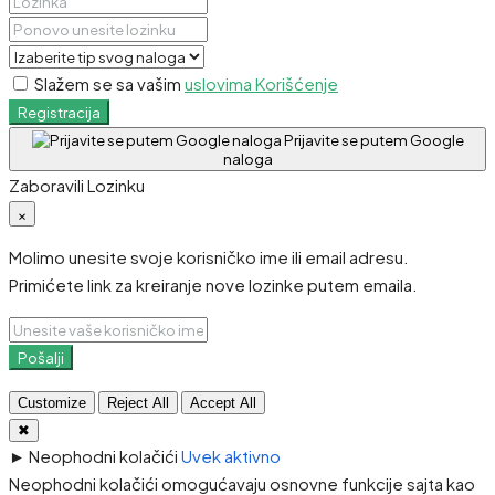
Slažem se sa vašim
uslovima Korišćenje
Registracija
Prijavite se putem Google
naloga
Zaboravili Lozinku
×
Molimo unesite svoje korisničko ime ili email adresu.
Primićete link za kreiranje nove lozinke putem emaila.
Pošalji
Customize
Reject All
Accept All
✖
►
Neophodni kolačići
Uvek aktivno
Neophodni kolačići omogućavaju osnovne funkcije sajta kao