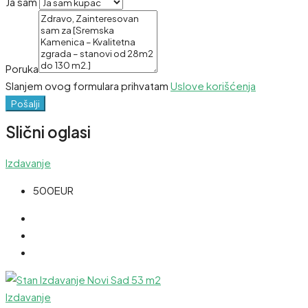
Ja sam
Poruka
Slanjem ovog formulara prihvatam
Uslove korišćenja
Pošalji
Slični oglasi
Izdavanje
500EUR
Izdavanje