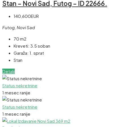
Stan – Novi Sad, Futog – ID 22666.
140,600EUR
Futog, Novi Sad
70 m2
Kreveti:
3.5 soban
Garaža:
1. sprat
Stan
Detalji
Status nekretnine
1 mesec ranije
Status nekretnine
1 mesec ranije