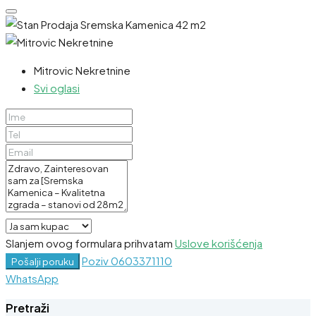
Mitrovic Nekretnine
Svi oglasi
Slanjem ovog formulara prihvatam
Uslove korišćenja
Poziv
0603371110
Pošalji poruku
WhatsApp
Pretraži