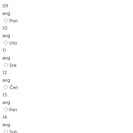
09
avg
Pon
10
avg
Uto
11
avg
Sre
12
avg
Čet
13
avg
Pet
14
avg
Sub