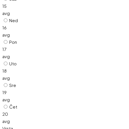
15
avg
Ned
16
avg
Pon
17
avg
Uto
18
avg
Sre
19
avg
Čet
20
avg
Vrsta