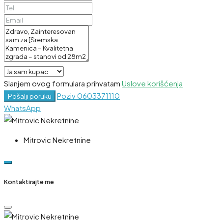
Slanjem ovog formulara prihvatam
Uslove korišćenja
Poziv
0603371110
Pošalji poruku
WhatsApp
Mitrovic Nekretnine
Kontaktirajte me