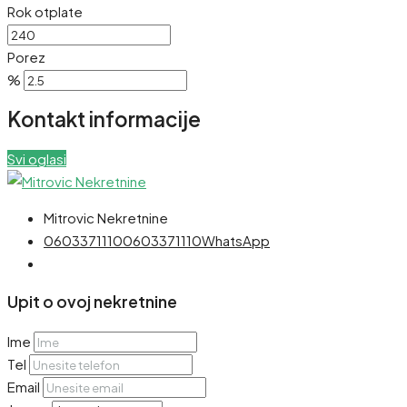
Rok otplate
Porez
%
Kontakt informacije
Svi oglasi
Mitrovic Nekretnine
0603371110
0603371110
WhatsApp
Upit o ovoj nekretnine
Ime
Tel
Email