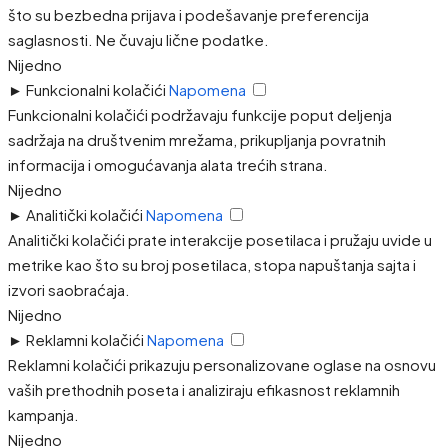
što su bezbedna prijava i podešavanje preferencija
saglasnosti. Ne čuvaju lične podatke.
Nijedno
►
Funkcionalni kolačići
Napomena
Funkcionalni kolačići podržavaju funkcije poput deljenja
sadržaja na društvenim mrežama, prikupljanja povratnih
informacija i omogućavanja alata trećih strana.
Nijedno
►
Analitički kolačići
Napomena
Analitički kolačići prate interakcije posetilaca i pružaju uvide u
metrike kao što su broj posetilaca, stopa napuštanja sajta i
izvori saobraćaja.
Nijedno
►
Reklamni kolačići
Napomena
Reklamni kolačići prikazuju personalizovane oglase na osnovu
vaših prethodnih poseta i analiziraju efikasnost reklamnih
kampanja.
Nijedno