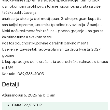
osmokomorni profili pvc stolarije, sigurnosna vrata sa više
tačaka zaključavanja,
unutrasnja stolarija beli medijapan, Grohe program kupatila,
sanitarija i opreme, keramika (pločice) uvoz Italija i Španija…
Niski troškovi mesečnih računa – podno grejanje – na gas sa
kalorimetrima u svakom stanu.
Postoji ogućnost kupovine garažnih parking mesta.
Useljenje i završetak radova planirani za drugi kvartal 2027.
godine.
U kupoprodajnu cenu uračunata posrednička naknada u iznosu
od 3%.
Kontakt: 069/383-1003
Detalji
Ažurirano jun 6, 2026 na 1:10 am
Cena
122,515EUR