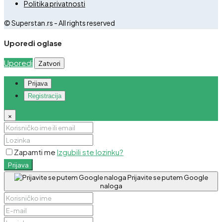
Politika privatnosti
© Superstan.rs - All rights reserved
Uporedi oglase
Uporedi
Zatvori
Prijava
Registracija
×
Zapamti me
Izgubili ste lozinku?
Prijava
Prijavite se putem Google
naloga