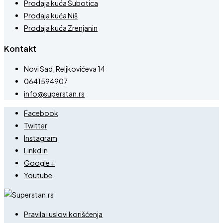
Prodaja kuća Subotica
Prodaja kuća Niš
Prodaja kuća Zrenjanin
Kontakt
Novi Sad, Reljkovićeva 14
0641594907
info@superstan.rs
Facebook
Twitter
Instagram
Linkd in
Google +
Youtube
Pravila i uslovi korišćenja