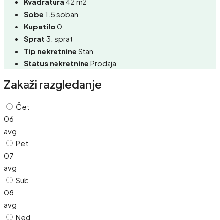
Kvadratura
42 m2
Sobe
1.5 soban
Kupatilo
0
Sprat
3. sprat
Tip nekretnine
Stan
Status nekretnine
Prodaja
Zakaži razgledanje
Čet
06
avg
Pet
07
avg
Sub
08
avg
Ned