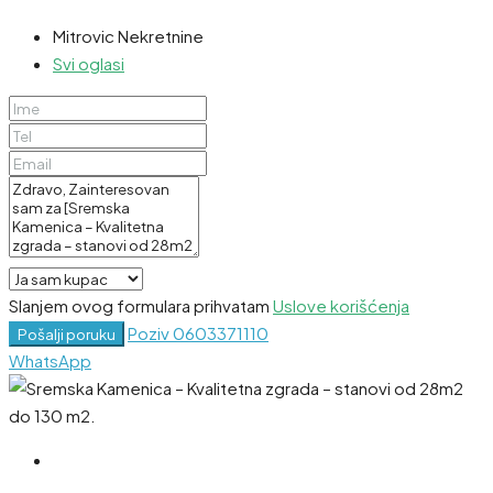
Mitrovic Nekretnine
Svi oglasi
Slanjem ovog formulara prihvatam
Uslove korišćenja
Poziv
0603371110
Pošalji poruku
WhatsApp