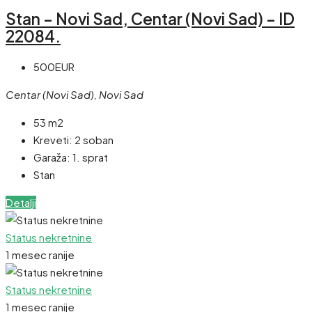
Stan – Novi Sad, Centar (Novi Sad) – ID
22084.
500EUR
Centar (Novi Sad), Novi Sad
53 m2
Kreveti:
2 soban
Garaža:
1. sprat
Stan
Detalji
Status nekretnine
1 mesec ranije
Status nekretnine
1 mesec ranije