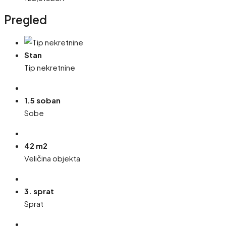
Pregled
Stan
Tip nekretnine
1.5 soban
Sobe
42 m2
Veličina objekta
3. sprat
Sprat