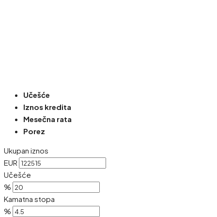
Učešće
Iznos kredita
Mesečna rata
Porez
Ukupan iznos
EUR
Učešće
%
Kamatna stopa
%