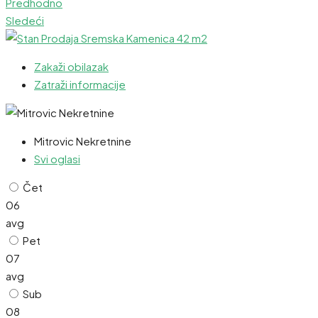
Predhodno
Sledeći
Zakaži obilazak
Zatraži informacije
Mitrovic Nekretnine
Svi oglasi
Čet
06
avg
Pet
07
avg
Sub
08