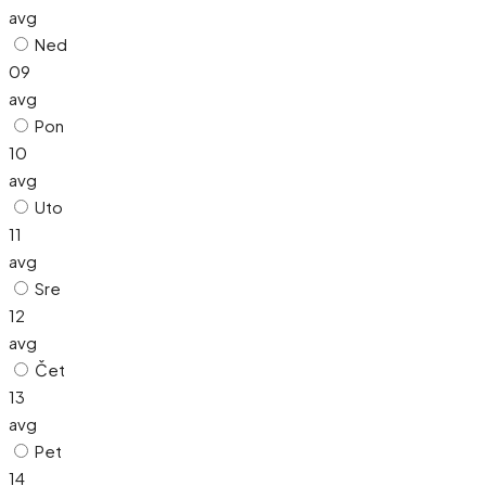
avg
Ned
09
avg
Pon
10
avg
Uto
11
avg
Sre
12
avg
Čet
13
avg
Pet
14