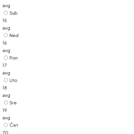
avg
Sub
15
avg
Ned
16
avg
Pon
17
avg
Uto
18
avg
Sre
19
avg
Čet
20