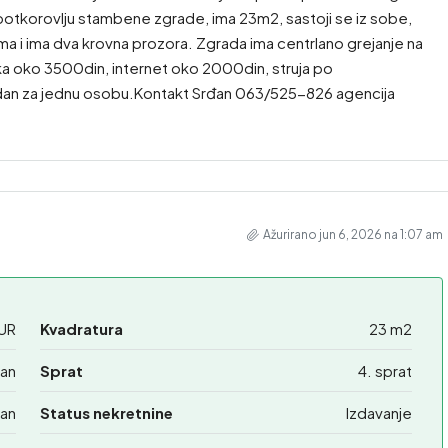
u potkorovlju stambene zgrade, ima 23m2, sastoji se iz sobe,
ama i ima dva krovna prozora. Zgrada ima centrlano grejanje na
a oko 3500din, internet oko 2000din, struja po
godan za jednu osobu.Kontakt Srđan 063/525-826 agencija
Ažurirano jun 6, 2026 na 1:07 am
UR
Kvadratura
23 m2
ban
Sprat
4. sprat
an
Status nekretnine
Izdavanje