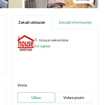
Zakaži obilazak
Zatraži informacije
House nekretnine
Svi oglasi
Vrsta
Uživo
Video poziv