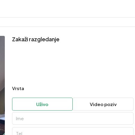
Zakaži razgledanje
Vrsta
Uživo
Video poziv