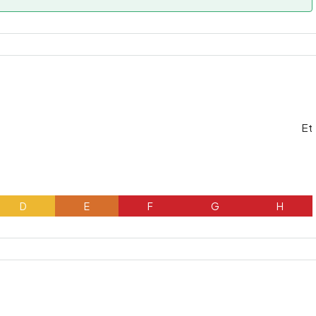
Et
D
E
F
G
H