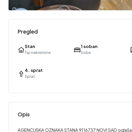
Pregled
Stan
1 soban
Tip nekretnine
Sobe
4. sprat
Sprat
Opis
AGENCIJSKA OZNAKA STANA 9116737 NOVI SAD oglašavamo