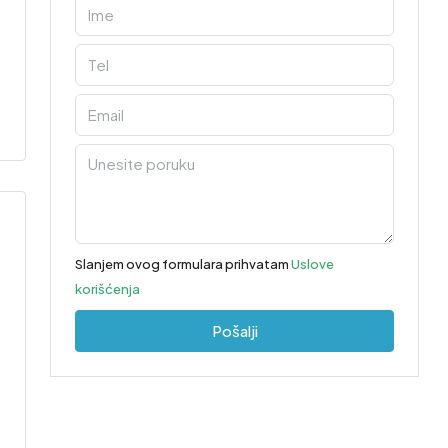
Slanjem ovog formulara prihvatam
Uslove
korišćenja
Pošalji