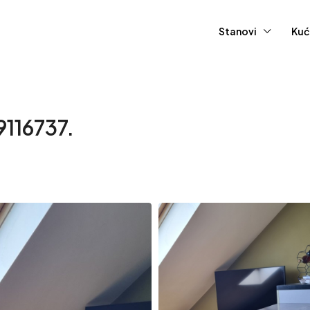
Stanovi
Kuć
9116737.