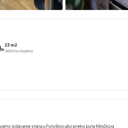
23 m2
Veličina objekta
 izdavanje stana u Futoškoj ulici preko puta Kliničkog