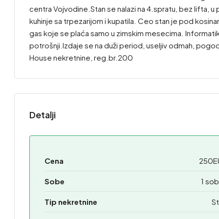
centra Vojvodine.Stan se nalazi na 4.spratu, bez lifta, 
kuhinje sa trpezarijom i kupatila. Ceo stan je pod kosin
gas koje se plaća samo u zimskim mesecima. Informatik
potrošnji.Izdaje se na duži period, useljiv odmah, po
House nekretnine, reg.br.200
Detalji
Cena
250E
Sobe
1 so
Tip nekretnine
St