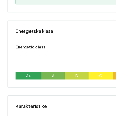
Energetska klasa
Energetic class:
A+
A
B
C
Karakteristike