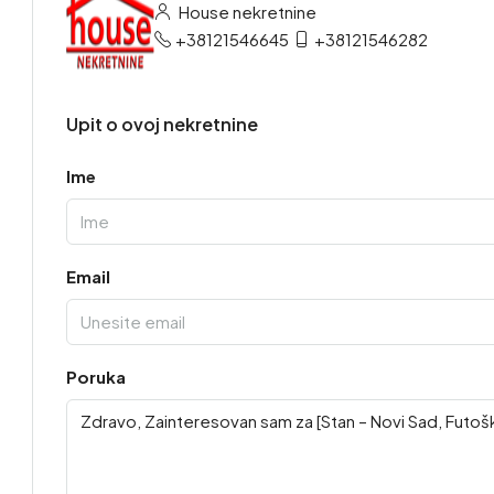
House nekretnine
+38121546645
+38121546282
Upit o ovoj nekretnine
Ime
Email
Poruka