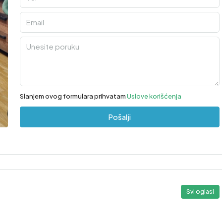
Slanjem ovog formulara prihvatam
Uslove korišćenja
Pošalji
Svi oglasi