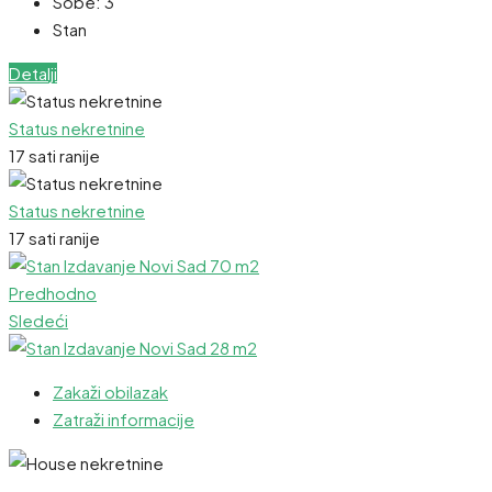
Sobe:
3
Stan
Detalji
Status nekretnine
17 sati ranije
Status nekretnine
17 sati ranije
Predhodno
Sledeći
Zakaži obilazak
Zatraži informacije