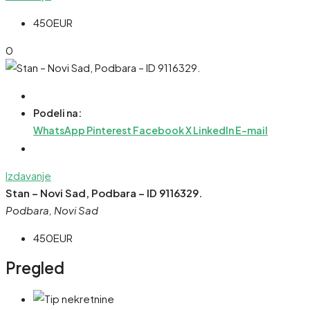
450EUR
0
Podeli na:
WhatsApp
Pinterest
Facebook
X
LinkedIn
E-mail
Izdavanje
Stan – Novi Sad, Podbara – ID 9116329.
Podbara, Novi Sad
450EUR
Pregled