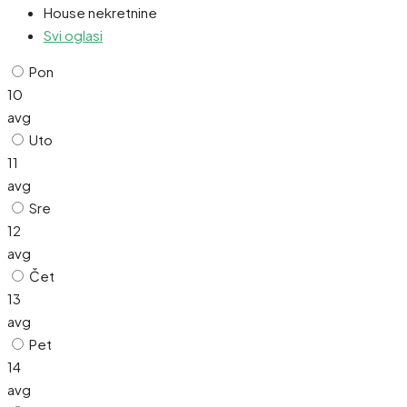
House nekretnine
Svi oglasi
Pon
10
avg
Uto
11
avg
Sre
12
avg
Čet
13
avg
Pet
14
avg