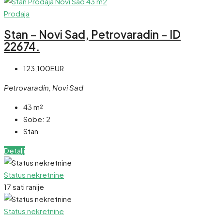
Prodaja
Stan – Novi Sad, Petrovaradin – ID
22674.
123,100EUR
Petrovaradin, Novi Sad
43
m²
Sobe:
2
Stan
Detalji
Status nekretnine
17 sati ranije
Status nekretnine