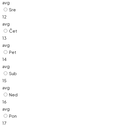
avg
Sre
12
avg
Čet
13
avg
Pet
14
avg
Sub
15
avg
Ned
16
avg
Pon
17