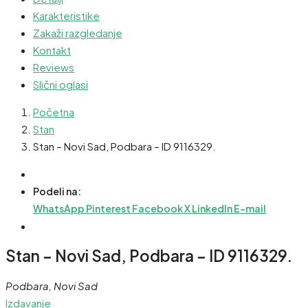
Karakteristike
Zakaži razgledanje
Kontakt
Reviews
Slični oglasi
Početna
Stan
Stan – Novi Sad, Podbara – ID 9116329.
Podeli na:
WhatsApp
Pinterest
Facebook
X
LinkedIn
E-mail
Stan – Novi Sad, Podbara – ID 9116329.
Podbara, Novi Sad
Izdavanje