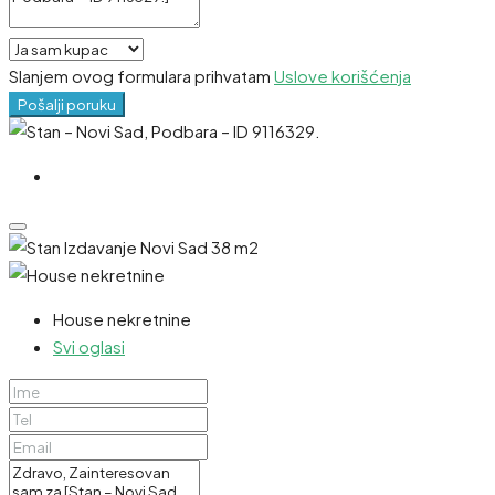
Slanjem ovog formulara prihvatam
Uslove korišćenja
Pošalji poruku
House nekretnine
Svi oglasi