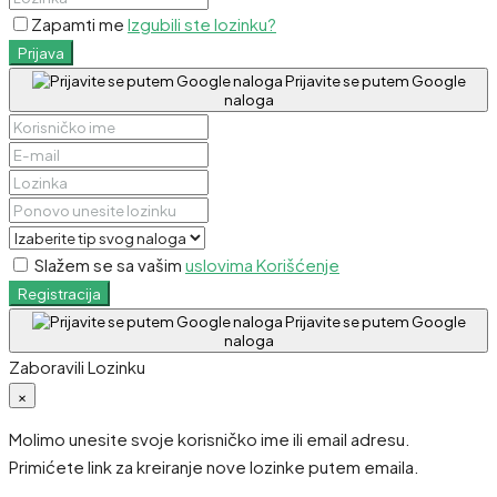
Zapamti me
Izgubili ste lozinku?
Prijava
Prijavite se putem Google
naloga
Slažem se sa vašim
uslovima Korišćenje
Registracija
Prijavite se putem Google
naloga
Zaboravili Lozinku
×
Molimo unesite svoje korisničko ime ili email adresu.
Primićete link za kreiranje nove lozinke putem emaila.