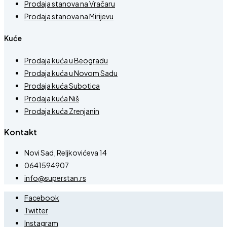
Prodaja stanova na Vračaru
Prodaja stanova na Mirijevu
Kuće
Prodaja kuća u Beogradu
Prodaja kuća u Novom Sadu
Prodaja kuća Subotica
Prodaja kuća Niš
Prodaja kuća Zrenjanin
Kontakt
Novi Sad, Reljkovićeva 14
0641594907
info@superstan.rs
Facebook
Twitter
Instagram