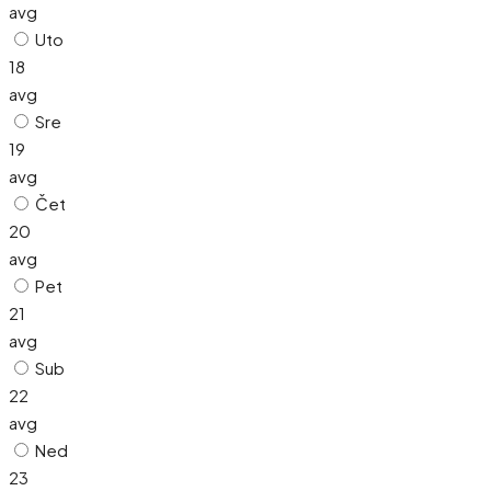
avg
Uto
18
avg
Sre
19
avg
Čet
20
avg
Pet
21
avg
Sub
22
avg
Ned
23