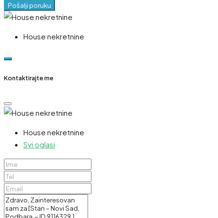
Pošalji poruku
House nekretnine
Kontaktirajte me
House nekretnine
Svi oglasi