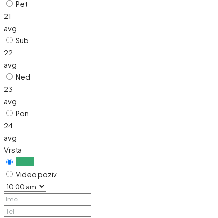
Pet
21
avg
Sub
22
avg
Ned
23
avg
Pon
24
avg
Vrsta
Uživo
Video poziv