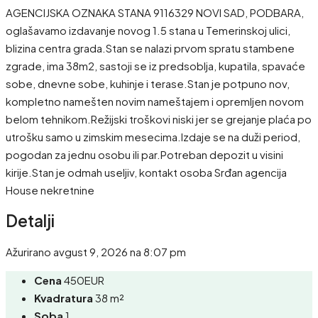
AGENCIJSKA OZNAKA STANA 9116329 NOVI SAD, PODBARA,
oglašavamo izdavanje novog 1.5 stana u Temerinskoj ulici,
blizina centra grada.Stan se nalazi prvom spratu stambene
zgrade, ima 38m2, sastoji se iz predsoblja, kupatila, spavaće
sobe, dnevne sobe, kuhinje i terase.Stan je potpuno nov,
kompletno namešten novim nameštajem i opremljen novom
belom tehnikom.Režijski troškovi niski jer se grejanje plaća po
utrošku samo u zimskim mesecima.Izdaje se na duži period,
pogodan za jednu osobu ili par.Potreban depozit u visini
kirije.Stan je odmah useljiv, kontakt osoba Srđan agencija
House nekretnine
Detalji
Ažurirano avgust 9, 2026 na 8:07 pm
Cena
450EUR
Kvadratura
38 m²
Soba
1