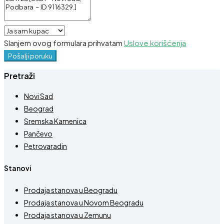
Slanjem ovog formulara prihvatam
Uslove korišćenja
Pošalji poruku
Pretraži
Novi Sad
Beograd
Sremska Kamenica
Pančevo
Petrovaradin
Stanovi
Prodaja stanova u Beogradu
Prodaja stanova u Novom Beogradu
Prodaja stanova u Zemunu