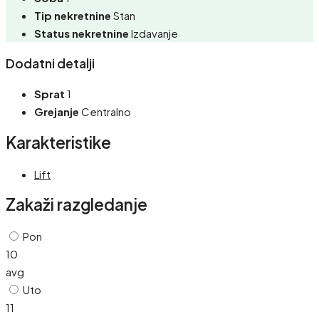
Tip nekretnine
Stan
Status nekretnine
Izdavanje
Dodatni detalji
Sprat
1
Grejanje
Centralno
Karakteristike
Lift
Zakaži razgledanje
Pon
10
avg
Uto
11