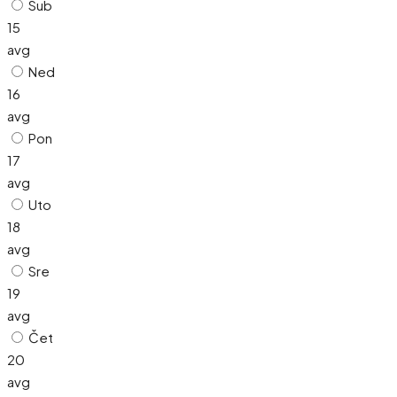
Sub
15
avg
Ned
16
avg
Pon
17
avg
Uto
18
avg
Sre
19
avg
Čet
20
avg