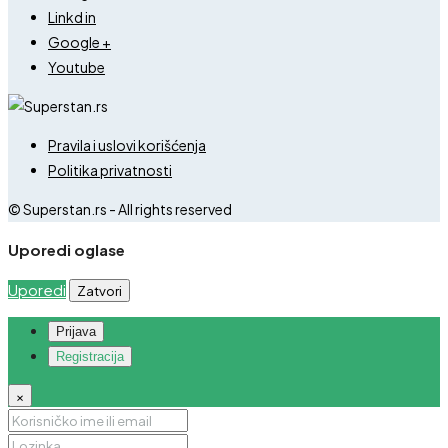
Linkd in
Google +
Youtube
Pravila i uslovi korišćenja
Politika privatnosti
© Superstan.rs - All rights reserved
Uporedi oglase
Uporedi
Zatvori
Prijava
Registracija
×