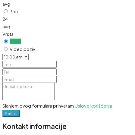
avg
Pon
24
avg
Vrsta
Uživo
Video poziv
Slanjem ovog formulara prihvatam
Uslove korišćenja
Pošalji
Kontakt informacije