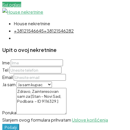
Svi oglasi
House nekretnine
+38121546645
+38121546282
Upit o ovoj nekretnine
Ime
Tel
Email
Ja sam
Poruka
Slanjem ovog formulara prihvatam
Uslove korišćenja
Pošalji