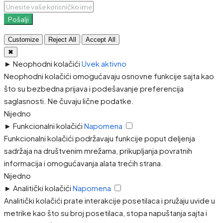
Pošalji
Customize
Reject All
Accept All
✖
►
Neophodni kolačići
Uvek aktivno
Neophodni kolačići omogućavaju osnovne funkcije sajta kao
što su bezbedna prijava i podešavanje preferencija
saglasnosti. Ne čuvaju lične podatke.
Nijedno
►
Funkcionalni kolačići
Napomena
Funkcionalni kolačići podržavaju funkcije poput deljenja
sadržaja na društvenim mrežama, prikupljanja povratnih
informacija i omogućavanja alata trećih strana.
Nijedno
►
Analitički kolačići
Napomena
Analitički kolačići prate interakcije posetilaca i pružaju uvide u
metrike kao što su broj posetilaca, stopa napuštanja sajta i