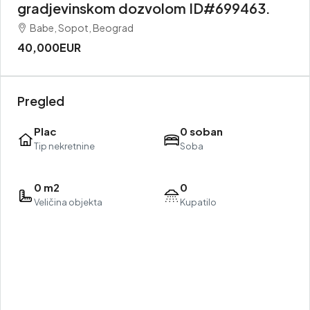
gradjevinskom dozvolom ID#699463.
Babe, Sopot, Beograd
40,000EUR
Pregled
Plac
0 soban
Tip nekretnine
Soba
0 m2
0
Veličina objekta
Kupatilo