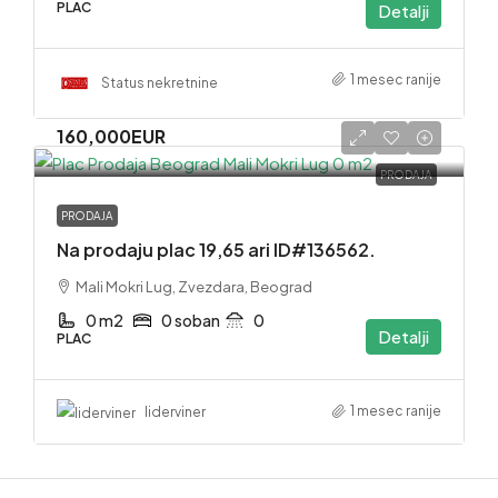
PLAC
Detalji
1 mesec ranije
Status nekretnine
160,000EUR
PRODAJA
PRODAJA
Na prodaju plac 19,65 ari ID#136562.
Mali Mokri Lug, Zvezdara, Beograd
0 m2
0 soban
0
Detalji
PLAC
1 mesec ranije
liderviner