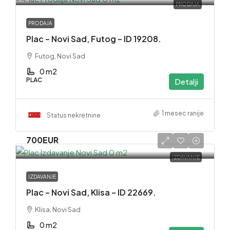
PRODAJA
PRODAJA
Plac – Novi Sad, Futog – ID 19208.
Futog, Novi Sad
0 m2
PLAC
Detalji
1 mesec ranije
Status nekretnine
700EUR
IZDAVANJE
IZDAVANJE
Plac – Novi Sad, Klisa – ID 22669.
Klisa, Novi Sad
0 m2