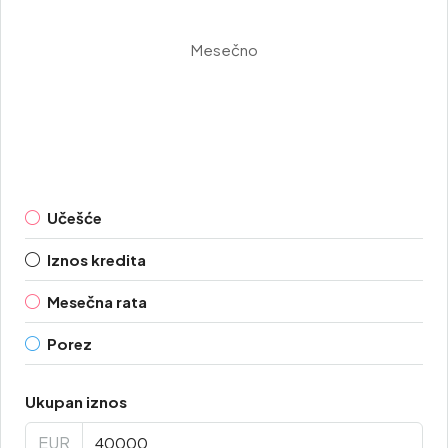
Mesečno
Učešće
Iznos kredita
Mesečna rata
Porez
Ukupan iznos
EUR