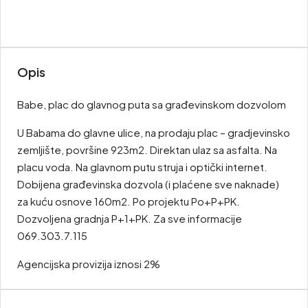
Opis
Babe, plac do glavnog puta sa građevinskom dozvolom
U Babama do glavne ulice, na prodaju plac – gradjevinsko
zemljište, površine 923m2. Direktan ulaz sa asfalta. Na
placu voda. Na glavnom putu struja i optički internet.
Dobijena građevinska dozvola (i plaćene sve naknade)
za kuću osnove 160m2. Po projektu Po+P+PK.
Dozvoljena gradnja P+1+PK. Za sve informacije
069.303.7.115
Agencijska provizija iznosi 2%