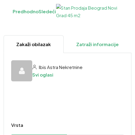
Predhodno
Sledeći
Zakaži obilazak
Zatraži informacije
Ibis Astra Nekretnine
Svi oglasi
Vrsta