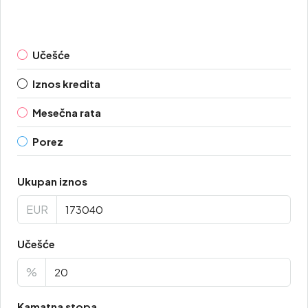
Učešće
Iznos kredita
Mesečna rata
Porez
Ukupan iznos
EUR
Učešće
%
Kamatna stopa