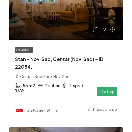
500EUR
IZDAVANJE
Stan – Novi Sad, Centar (Novi Sad) – ID
22084.
Centar (Novi Sad), Novi Sad
53 m2
2 soban
1. sprat
STAN
Detalji
1 mesec ranije
Status nekretnine