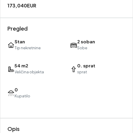
173,040EUR
Pregled
Stan
2 soban
Tip nekretnine
Sobe
54 m2
0. sprat
Veličina objekta
sprat
0
Kupatilo
Opis