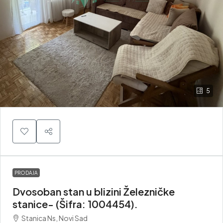
5
PRODAJA
Dvosoban stan u blizini Železničke
stanice- (Šifra: 1004454).
Stanica Ns, Novi Sad