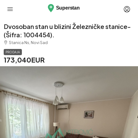
Dvosoban stan u blizini Železničke stanice-
(Šifra: 1004454).
Stanica Ns, Novi Sad
PRODAJA
173,040EUR