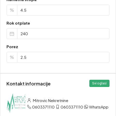
%
Rok otplate
Porez
%
Kontakt informacije
Svi oglasi
Mitrovic Nekretnine
0603371110
0603371110
WhatsApp