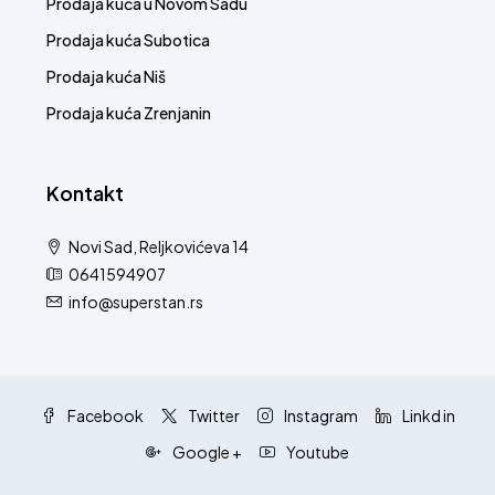
Prodaja kuća u Novom Sadu
Prodaja kuća Subotica
Prodaja kuća Niš
Prodaja kuća Zrenjanin
Kontakt
Novi Sad, Reljkovićeva 14
0641594907
info@superstan.rs
Facebook
Twitter
Instagram
Linkd in
Google +
Youtube