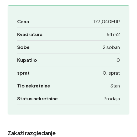
Cena
173,040EUR
Kvadratura
54 m2
Sobe
2 soban
Kupatilo
0
sprat
0. sprat
Tip nekretnine
Stan
Status nekretnine
Prodaja
Zakaži razgledanje