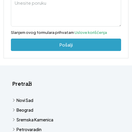
Slanjem ovog formulara prihvatam
Uslove korišćenja
Pošalji
Pretraži
Novi Sad
Beograd
Sremska Kamenica
Petrovaradin