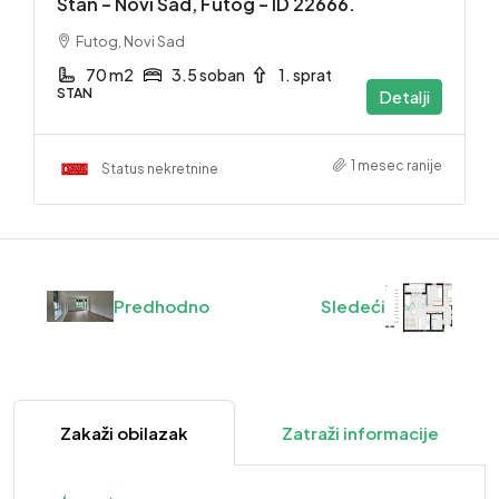
Stan – Novi Sad, Futog – ID 22666.
Futog, Novi Sad
70 m2
3.5 soban
1. sprat
STAN
Detalji
1 mesec ranije
Status nekretnine
Predhodno
Sledeći
Zakaži obilazak
Zatraži informacije