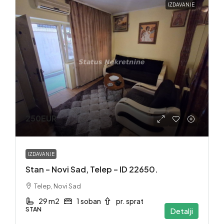
IZDAVANJE
250EUR
IZDAVANJE
Stan – Novi Sad, Telep – ID 22650.
Telep, Novi Sad
29 m2
1 soban
pr. sprat
STAN
Detalji