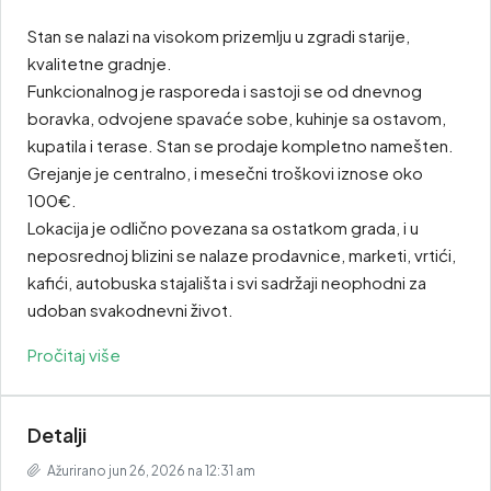
Stan se nalazi na visokom prizemlju u zgradi starije,
kvalitetne gradnje.
Funkcionalnog je rasporeda i sastoji se od dnevnog
boravka, odvojene spavaće sobe, kuhinje sa ostavom,
kupatila i terase. Stan se prodaje kompletno namešten.
Grejanje je centralno, i mesečni troškovi iznose oko
100€.
Lokacija je odlično povezana sa ostatkom grada, i u
neposrednoj blizini se nalaze prodavnice, marketi, vrtići,
kafići, autobuska stajališta i svi sadržaji neophodni za
udoban svakodnevni život.
Pročitaj više
Detalji
Ažurirano jun 26, 2026 na 12:31 am