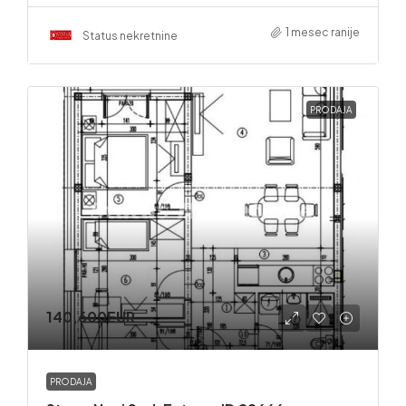
1 mesec ranije
Status nekretnine
PRODAJA
140,600EUR
PRODAJA