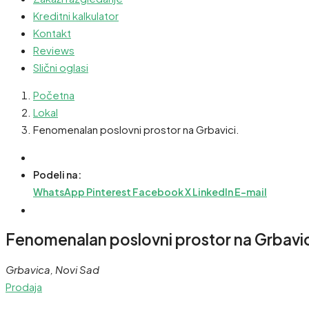
Kreditni kalkulator
Kontakt
Reviews
Slični oglasi
Početna
Lokal
Fenomenalan poslovni prostor na Grbavici.
Podeli na:
WhatsApp
Pinterest
Facebook
X
LinkedIn
E-mail
Fenomenalan poslovni prostor na Grbavic
Grbavica, Novi Sad
Prodaja