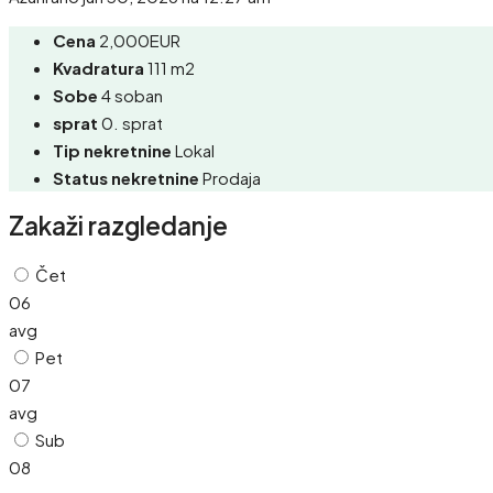
Cena
2,000EUR
Kvadratura
111 m2
Sobe
4 soban
sprat
0. sprat
Tip nekretnine
Lokal
Status nekretnine
Prodaja
Zakaži razgledanje
Čet
06
avg
Pet
07
avg
Sub
08