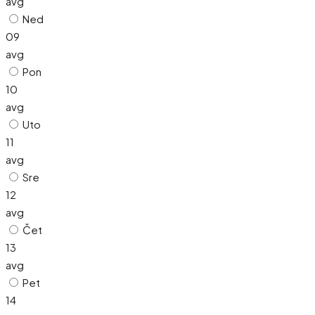
avg
Ned
09
avg
Pon
10
avg
Uto
11
avg
Sre
12
avg
Čet
13
avg
Pet
14