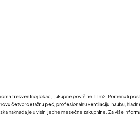
 veoma frekventnoj lokaciji, ukupne površine 111m2. Pomenuti posl
 novu četvoroetažnu peć, profesionalnu ventilaciju, haubu, hladn
ijska naknada je u visini jedne mesečne zakupnine. Za više info