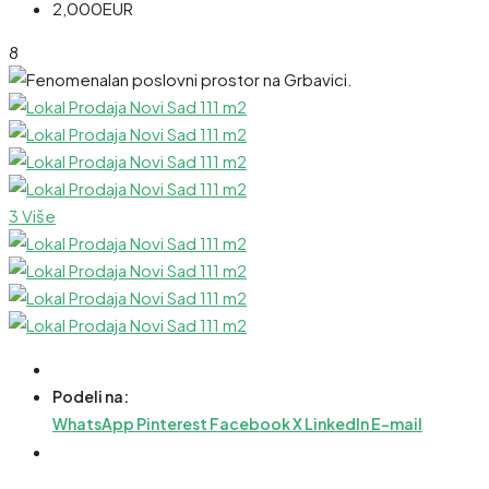
2,000EUR
8
3 Više
Podeli na:
WhatsApp
Pinterest
Facebook
X
LinkedIn
E-mail