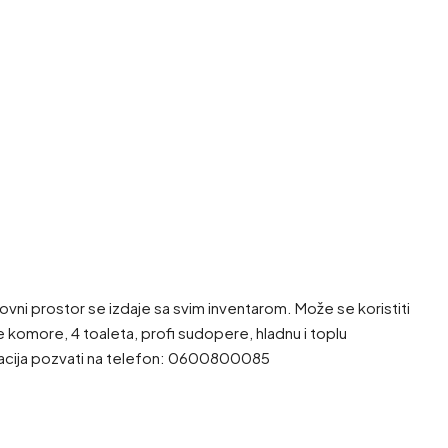
ovni prostor se izdaje sa svim inventarom. Može se koristiti
e komore, 4 toaleta, profi sudopere, hladnu i toplu
rmacija pozvati na telefon: 0600800085