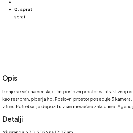
0. sprat
sprat
Opis
Izdaje se višenamenski, ulični poslovni prostor na atraktivnoj i
kao restoran, picerija itd. Poslovni prostor poseduje 5 kamera,
vitrinu.Potreban je depozit u visini mesečne zakupnine. Agenc
Detalji
Ažurirano jun 30, 2026 na 12:27 am