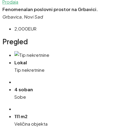
Prodaja
Fenomenalan poslovni prostor na Grbavici.
Grbavica, Novi Sad
2,000EUR
Pregled
Lokal
Tip nekretnine
4 soban
Sobe
111 m2
Veličina objekta