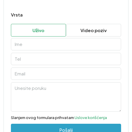
Vrsta
Uživo
Video poziv
Slanjem ovog formulara prihvatam
Uslove korišćenja
Pošalji