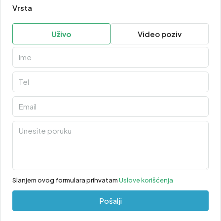
Vrsta
Uživo
Video poziv
Slanjem ovog formulara prihvatam
Uslove korišćenja
Pošalji