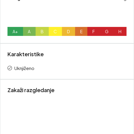
A+
A
B
C
D
E
F
G
H
Karakteristike
Uknjiženo
Zakaži razgledanje