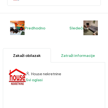
Predhodno
Sledeći
Zakaži obilazak
Zatraži informacije
House nekretnine
Svi oglasi