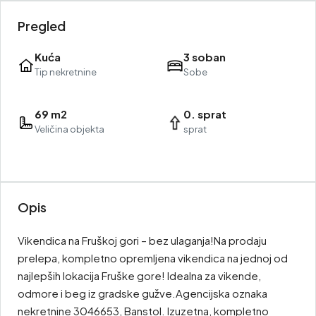
Pregled
Kuća
3 soban
Tip nekretnine
Sobe
69 m2
0. sprat
Veličina objekta
sprat
Opis
Vikendica na Fruškoj gori – bez ulaganja!Na prodaju
prelepa, kompletno opremljena vikendica na jednoj od
najlepših lokacija Fruške gore! Idealna za vikende,
odmore i beg iz gradske gužve.Agencijska oznaka
nekretnine 3046653, Banstol. Izuzetna, kompletno