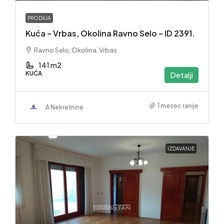
PRODAJA
Kuća – Vrbas, Okolina Ravno Selo – ID 2391.
Ravno Selo, Okolina, Vrbas
141 m2
KUĆA
Detalji
1 mesec ranije
A Nekretnine
IZDAVANJE