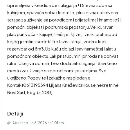
opremljena vikendica bez ulaganja ! Dnevna soba sa
kuhinjom, spavaća soba i kupatilo, plus divna natkrivena
terasa za uživanje sa porodicom i prijateljima! Imamo još i
pomoćni objekat i podrumsku prostoriju.Veliki, ravan
plac pun voća – kajsije, trešnje, šljive, i veliki orah ispod
kojeg je milina sedeti!Trofazna struja, voda u kući,
rezervoar od 8m3.Uz kuću dolazi i sav nameštaj i alat u
pomoćnom objektu.Lak pristup, mir i priroda na dohvat
ruke .Useljiva odmah, bez dodatnih ulaganja! Savršeno
mesto za uživanje sa porodicom i prijateljima.Sve
uknjiženo.Pozovite i zakažite razgledanje ,
Kontakt0613195394 Ljiljana Knežević(House nekretnine
Novi Sad, Reg.br 200)
Detalji
Ažurirano jun 6, 2026 na 1:01 am