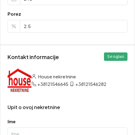
Porez
%
Kontakt informacije
Svi oglasi
House nekretnine
+38121546645
+38121546282
Upit o ovoj nekretnine
Ime