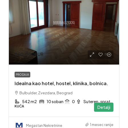
650,000EUR
PRODAJA
Idealna kao hotel, hostel, klinika, bolnica.
Bulbulder, Zvezdara, Beograd
542 m2
10 soban
0
Suteren. sprat
KUĆA
Detalji
1 mesec ranije
Megastan Nekretnine