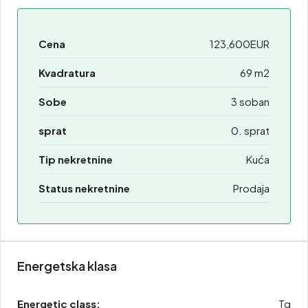
Cena
123,600EUR
Kvadratura
69 m2
Sobe
3 soban
sprat
0. sprat
Tip nekretnine
Kuća
Status nekretnine
Prodaja
Energetska klasa
Energetic class:
Tg