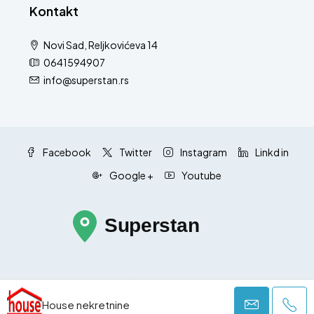
Kontakt
Novi Sad, Reljkovićeva 14
0641594907
info@superstan.rs
Facebook
Twitter
Instagram
Linkd in
Google +
Youtube
Pravila i uslovi korišćenja
Politika privatnosti
House nekretnine