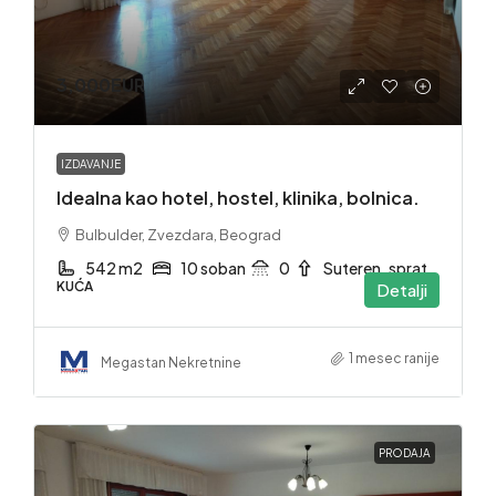
3,000EUR
IZDAVANJE
Idealna kao hotel, hostel, klinika, bolnica.
Bulbulder, Zvezdara, Beograd
542 m2
10 soban
0
Suteren. sprat
KUĆA
Detalji
1 mesec ranije
Megastan Nekretnine
PRODAJA