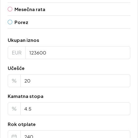
Mesečna rata
Porez
Ukupan iznos
EUR
Učešće
%
Kamatna stopa
%
Rok otplate