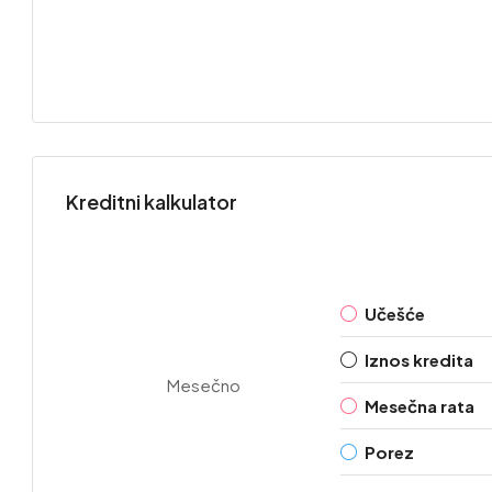
Kreditni kalkulator
Učešće
Iznos kredita
Mesečno
Mesečna rata
Porez