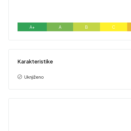
A+
A
B
C
Karakteristike
Uknjiženo