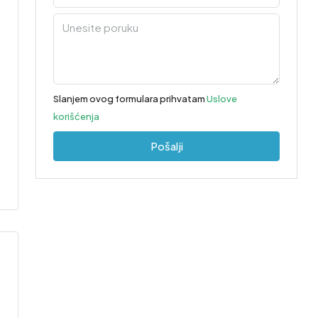
Slanjem ovog formulara prihvatam
Uslove
korišćenja
Pošalji