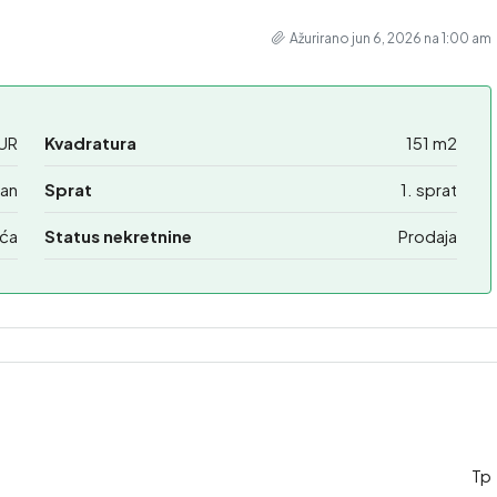
Ažurirano jun 6, 2026 na 1:00 am
UR
Kvadratura
151 m2
an
Sprat
1. sprat
ća
Status nekretnine
Prodaja
Tp