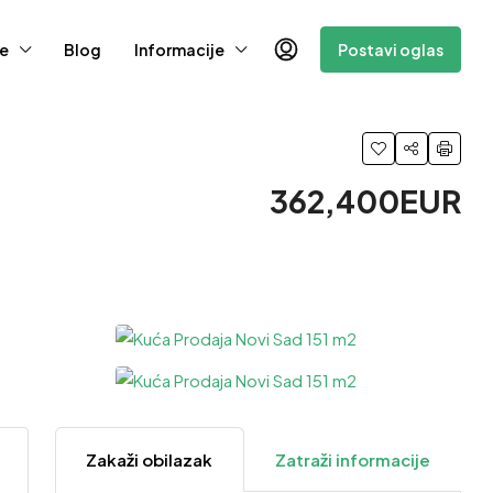
e
Blog
Informacije
Postavi oglas
362,400EUR
3 Više
Zakaži obilazak
Zatraži informacije