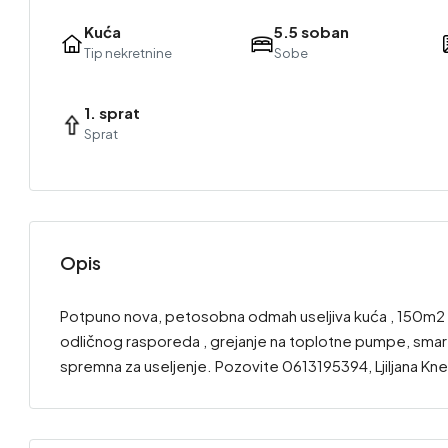
Kuća
5.5 soban
Tip nekretnine
Sobe
1. sprat
Sprat
Opis
Potpuno nova, petosobna odmah useljiva kuća , 150m2 s
odličnog rasporeda , grejanje na toplotne pumpe, smart 
spremna za useljenje. Pozovite 0613195394, Ljiljana Kn