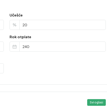
Učešće
%
Rok otplate
Svi oglasi