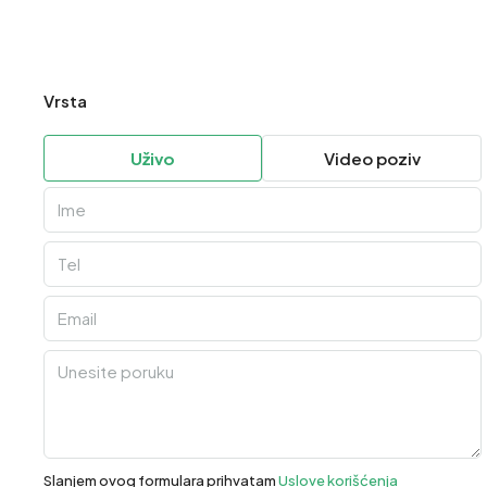
Vrsta
Uživo
Video poziv
Slanjem ovog formulara prihvatam
Uslove korišćenja