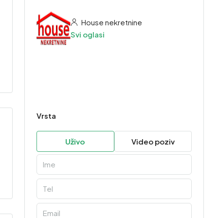
House nekretnine
Svi oglasi
Vrsta
Uživo
Video poziv