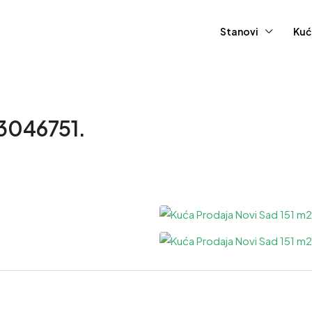
Stanovi
Kuć
 3046751.