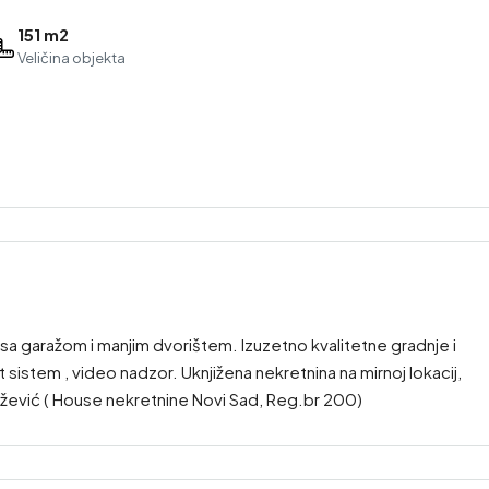
151 m2
Veličina objekta
a garažom i manjim dvorištem. Izuzetno kvalitetne gradnje i
sistem , video nadzor. Uknjižena nekretnina na mirnoj lokacij,
ežević ( House nekretnine Novi Sad, Reg.br 200)