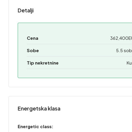
Detalji
Cena
362,400E
Sobe
5.5 sob
Tip nekretnine
Ku
Energetska klasa
Energetic class: