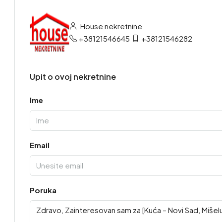
House nekretnine
+38121546645
+38121546282
Upit o ovoj nekretnine
Ime
Email
Poruka