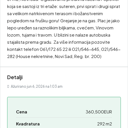
koja se sastoji iz tri etaže: suteren, prvi sprat i drugi sprat
sa velikom natrkivenom terasom i božanstvenim
pogledom na frušku goru! Grejanje je na gas. Plac je jako
lepo uređen sa raznolikim biljkama, cvećem, Vinovom
lozom, tujama i travom. U blizini se nalaze autobuska
stajalista prema gradu. Za više informacija pozovite
kontakt telefon 061/172 65 22 ili 021/546-645, 021/546-
282 (House nekretnine, Novi Sad, Reg. br. 200)
Detalji
Ažurirano jun 6, 2026 na 1:03 am
Cena
360,500EUR
Kvadratura
292 m2