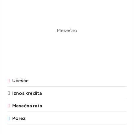
Mesečno
Učešće
Iznos kredita
Mesečna rata
Porez