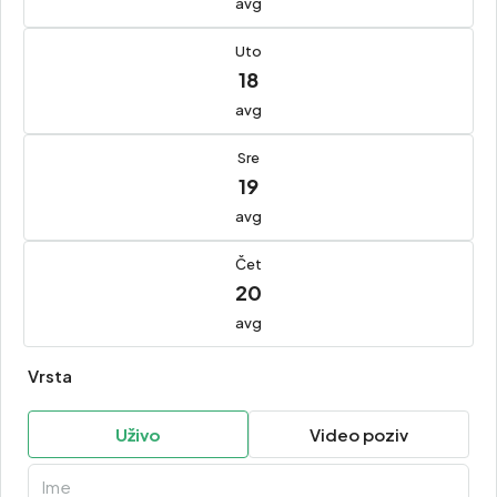
avg
Uto
18
avg
Sre
19
avg
Čet
20
avg
Vrsta
Uživo
Video poziv