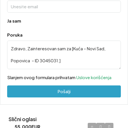
Ja sam
Poruka
Slanjem ovog formulara prihvatam
Uslove korišćenja
Pošalji
Slični oglasi
55,000EUR