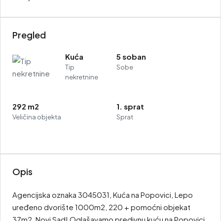
Pregled
Kuća
5 soban
Tip
Sobe
nekretnine
292 m2
1. sprat
Veličina objekta
Sprat
Opis
Agencijska oznaka 3045031, Kuća na Popovici, Lepo
uređeno dvorište 1000m2, 220 + pomoćni objekat
37m2, Novi Sad! Oglašavamo predivnu kuću na Popovici