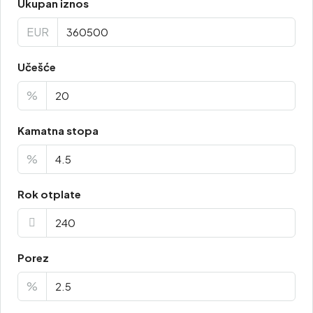
Ukupan iznos
EUR
Učešće
%
Kamatna stopa
%
Rok otplate
Porez
%