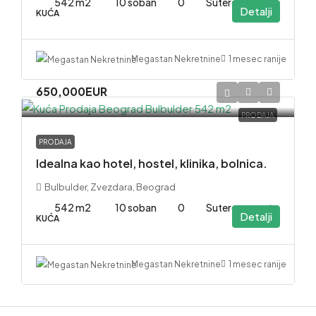
542 m2
10 soban
0
Suteren. sprat
Detalji
KUĆA
1 mesec ranije
Megastan Nekretnine
650,000EUR
PRODAJA
PRODAJA
Idealna kao hotel, hostel, klinika, bolnica.
Bulbulder, Zvezdara, Beograd
542 m2
10 soban
0
Suteren. sprat
Detalji
KUĆA
1 mesec ranije
Megastan Nekretnine