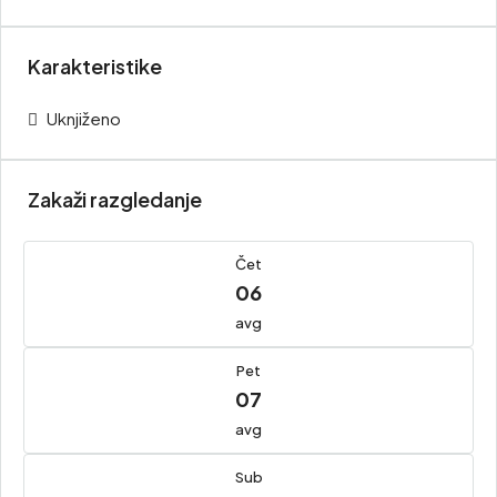
Karakteristike
Uknjiženo
Zakaži razgledanje
Čet
06
avg
Pet
07
avg
Sub