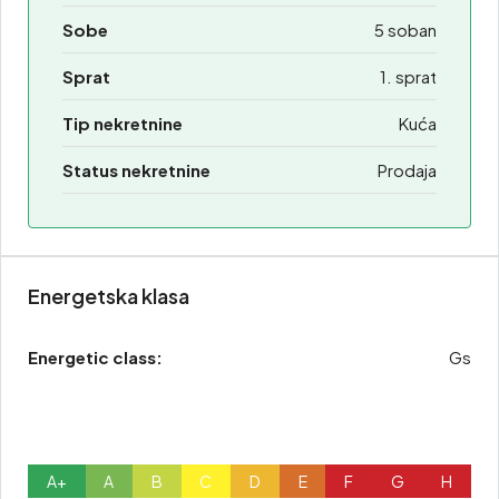
Sobe
5 soban
Sprat
1. sprat
Tip nekretnine
Kuća
Status nekretnine
Prodaja
Energetska klasa
Energetic class:
Gs
A+
A
B
C
D
E
F
G
H