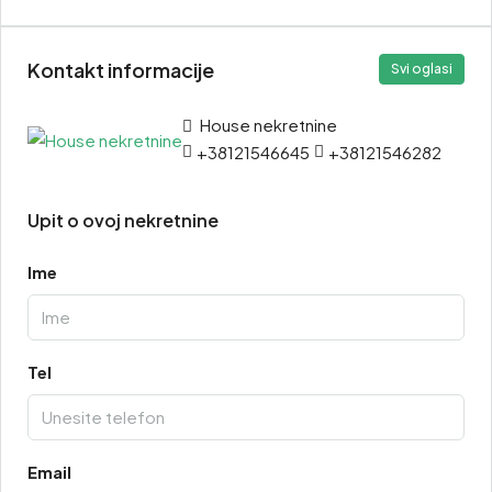
Kontakt informacije
Svi oglasi
House nekretnine
+38121546645
+38121546282
Upit o ovoj nekretnine
Ime
Tel
Email