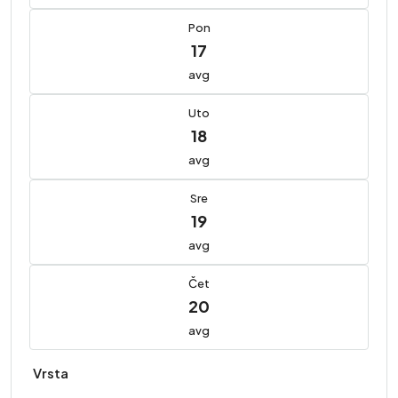
Pon
17
avg
Uto
18
avg
Sre
19
avg
Čet
20
avg
Vrsta