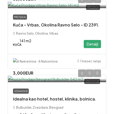
PRODAJA
PRODAJA
Kuća – Vrbas, Okolina Ravno Selo – ID 2391.
Ravno Selo, Okolina, Vrbas
141 m2
Detalji
KUĆA
1 mesec ranije
A Nekretnine
3,000EUR
IZDAVANJE
IZDAVANJE
Idealna kao hotel, hostel, klinika, bolnica.
Bulbulder, Zvezdara, Beograd