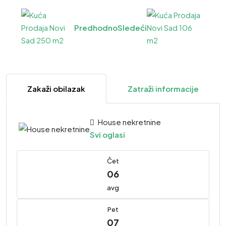
Predhodno
Sledeći
Zakaži obilazak
Zatraži informacije
House nekretnine
Svi oglasi
Čet
06
avg
Pet
07