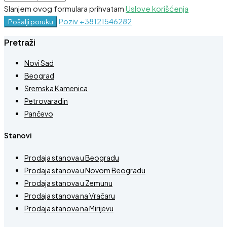
Slanjem ovog formulara prihvatam
Uslove korišćenja
Poziv
+38121546282
Pošalji poruku
Pretraži
Novi Sad
Beograd
Sremska Kamenica
Petrovaradin
Pančevo
Stanovi
Prodaja stanova u Beogradu
Prodaja stanova u Novom Beogradu
Prodaja stanova u Zemunu
Prodaja stanova na Vračaru
Prodaja stanova na Mirijevu