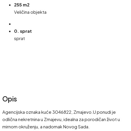
255 m2
Veličina objekta
0. sprat
sprat
Opis
Agencijska oznaka kuće 3046822, Zmajevo.U ponudi je
odlična nekretnina u Zmajevu, idealna za porodičan život u
mirnom okruženju, a nadomak Novog Sada.