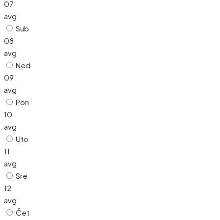
07
avg
Sub
08
avg
Ned
09
avg
Pon
10
avg
Uto
11
avg
Sre
12
avg
Čet