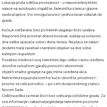
Lokacija pruža odličnu povezanost – u neposrednoj blizini
nalaze se autobusko stajalište, železnička stanica i glavne
saobraćajnice, što omogućava brz i jednostavan odlazak do
grada.
Kuća je održavana, bez potrebnih ulaganja i brzo useljiva.
Raspored čine prostran dnevni boravak, kuhinja sa ostavom,
dve velike spavaće sobe i divna terasa. Na placu se nalazi i
dodatni manji zaseban stambeni objekat sa dve sobe,
kuhinjom i kupatilom.
Posebnu vrednost ovoj nekretnini daju:veliko i ravno uređeno
dvorište sa baštom,garaža,pomoćni i ekonomski
objekti,etažno grejanje na gas,mirna i uređena ulica.
Nekretnina koja pruža komfor kuće i dvorišta, privatnost i
prostor za celu porodicu — po ceni dvoiposobnog stana u
Novom Sadu.
Odlična prilika za miran život bez odricanja od blizine grada. Za
sve informacije i zakazivanjegledanja nekretnine pozovite