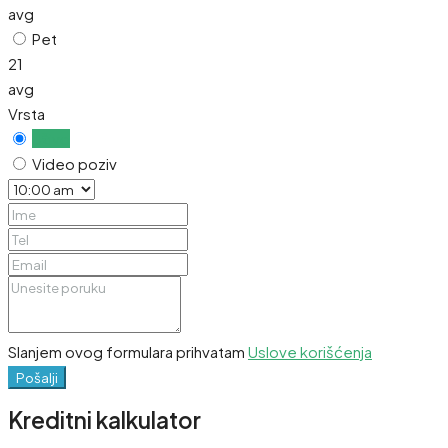
avg
Pet
21
avg
Vrsta
Uživo
Video poziv
Slanjem ovog formulara prihvatam
Uslove korišćenja
Pošalji
Kreditni kalkulator