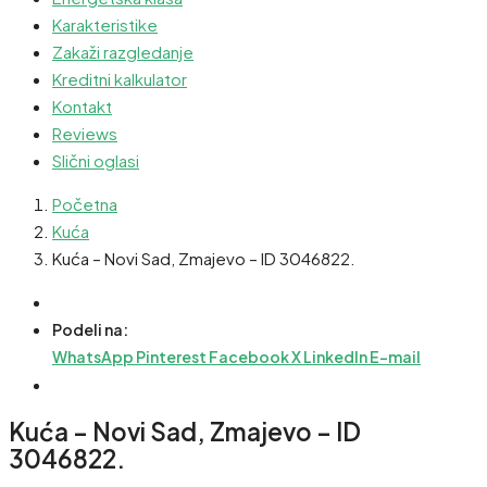
Karakteristike
Zakaži razgledanje
Kreditni kalkulator
Kontakt
Reviews
Slični oglasi
Početna
Kuća
Kuća – Novi Sad, Zmajevo – ID 3046822.
Podeli na:
WhatsApp
Pinterest
Facebook
X
LinkedIn
E-mail
Kuća – Novi Sad, Zmajevo – ID
3046822.