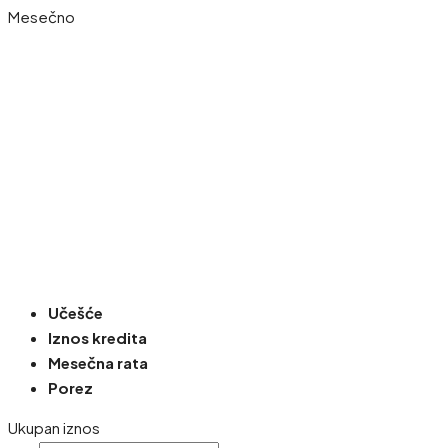
Mesečno
Učešće
Iznos kredita
Mesečna rata
Porez
Ukupan iznos