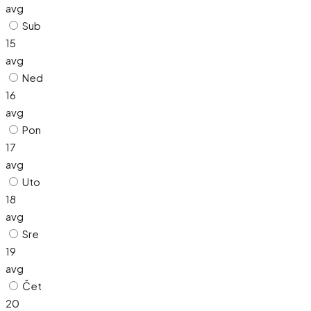
avg
Sub
15
avg
Ned
16
avg
Pon
17
avg
Uto
18
avg
Sre
19
avg
Čet
20