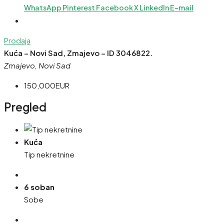
WhatsApp
Pinterest
Facebook
X
LinkedIn
E-mail
Prodaja
Kuća – Novi Sad, Zmajevo – ID 3046822.
Zmajevo, Novi Sad
150,000EUR
Pregled
Kuća
Tip nekretnine
6 soban
Sobe