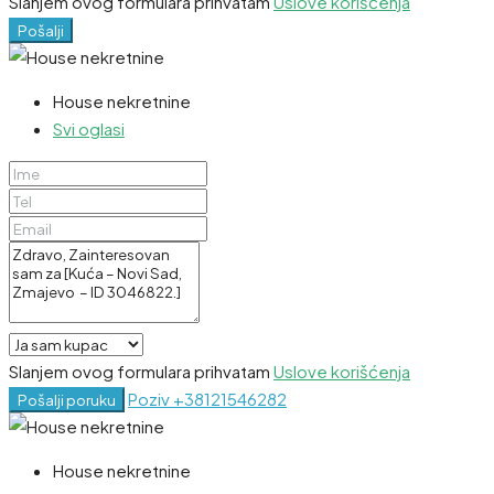
Slanjem ovog formulara prihvatam
Uslove korišćenja
Pošalji
House nekretnine
Svi oglasi
Slanjem ovog formulara prihvatam
Uslove korišćenja
Poziv
+38121546282
Pošalji poruku
House nekretnine