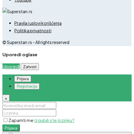
Pravila i uslovi korišćenja
Politika privatnosti
© Superstan.rs - All rights reserved
Uporedi oglase
Uporedi
Zatvori
Prijava
Registracija
×
Zapamti me
Izgubili ste lozinku?
Prijava