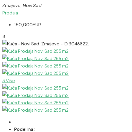
Zmajevo, Novi Sad
Prodaja
150,000EUR
8
3 Više
Podeli na: