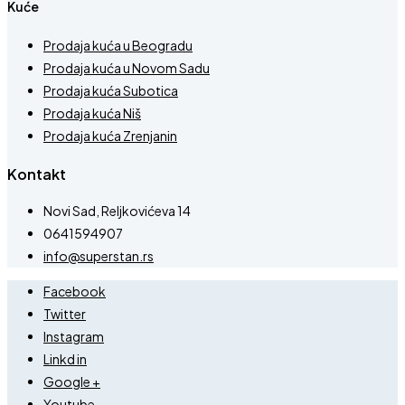
Kuće
Prodaja kuća u Beogradu
Prodaja kuća u Novom Sadu
Prodaja kuća Subotica
Prodaja kuća Niš
Prodaja kuća Zrenjanin
Kontakt
Novi Sad, Reljkovićeva 14
0641594907
info@superstan.rs
Facebook
Twitter
Instagram
Linkd in
Google +
Youtube