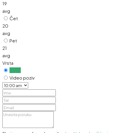
19
avg
Čet
20
avg
Pet
21
avg
Vrsta
Uživo
Video poziv