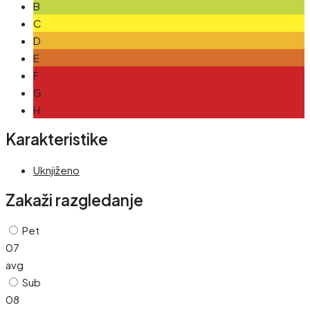
B
C
D
E
F
G
H
Karakteristike
Uknjiženo
Zakaži razgledanje
Pet
07
avg
Sub
08