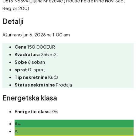
0613195394 Ljiljana Knežević ( House nekretnine Novi Sad,
Reg.br 200)
Detalji
Ažurirano jun 6, 2026 na 1:00 am
Cena
150,000EUR
Kvadratura
255 m2
Sobe
6 soban
sprat
0. sprat
Tip nekretnine
Kuća
Status nekretnine
Prodaja
Energetska klasa
Energetic class:
Gs
A+
A