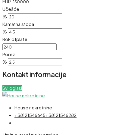
EUR
Učešće
%
Kamatna stopa
%
Rok otplate
Porez
%
Kontakt informacije
Svi oglasi
House nekretnine
+38121546645
+38121546282