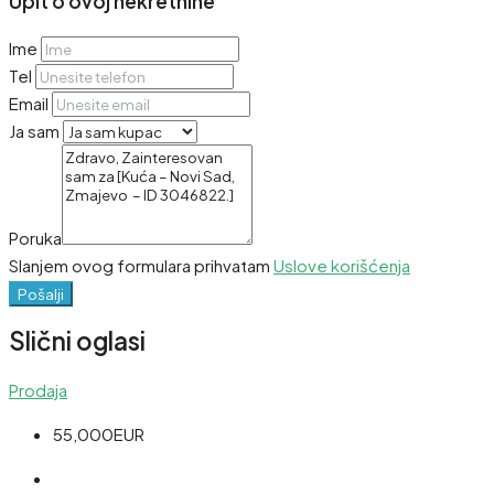
Upit o ovoj nekretnine
Ime
Tel
Email
Ja sam
Poruka
Slanjem ovog formulara prihvatam
Uslove korišćenja
Pošalji
Slični oglasi
Prodaja
55,000EUR