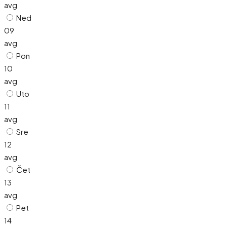
avg
Ned
09
avg
Pon
10
avg
Uto
11
avg
Sre
12
avg
Čet
13
avg
Pet
14