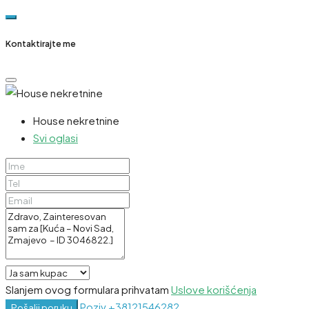
Kontaktirajte me
House nekretnine
Svi oglasi
Slanjem ovog formulara prihvatam
Uslove korišćenja
Poziv
+38121546282
Pošalji poruku