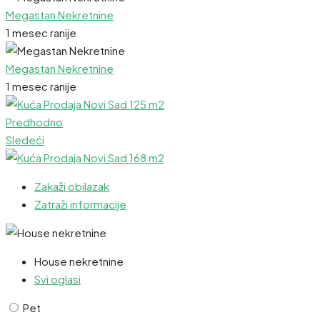
Megastan Nekretnine
1 mesec ranije
Megastan Nekretnine
1 mesec ranije
Predhodno
Sledeći
Zakaži obilazak
Zatraži informacije
House nekretnine
Svi oglasi
Pet