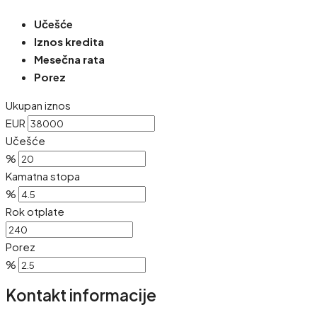
Učešće
Iznos kredita
Mesečna rata
Porez
Ukupan iznos
EUR
Učešće
%
Kamatna stopa
%
Rok otplate
Porez
%
Kontakt informacije