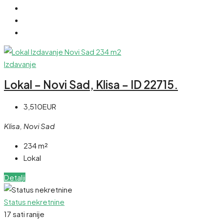
Izdavanje
Lokal – Novi Sad, Klisa – ID 22715.
3,510EUR
Klisa, Novi Sad
234
m²
Lokal
Detalji
Status nekretnine
17 sati ranije