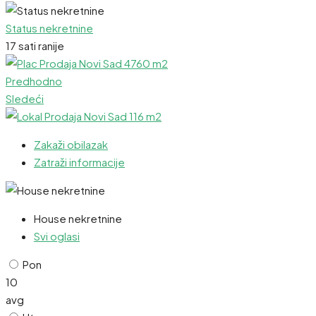
Status nekretnine
17 sati ranije
Predhodno
Sledeći
Zakaži obilazak
Zatraži informacije
House nekretnine
Svi oglasi
Pon
10
avg