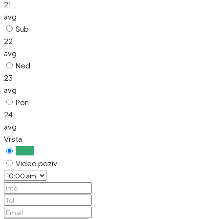
21
avg
Sub
22
avg
Ned
23
avg
Pon
24
avg
Vrsta
Uživo
Video poziv