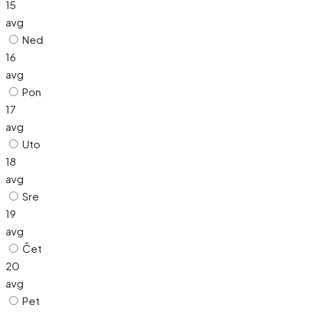
15
avg
Ned
16
avg
Pon
17
avg
Uto
18
avg
Sre
19
avg
Čet
20
avg
Pet