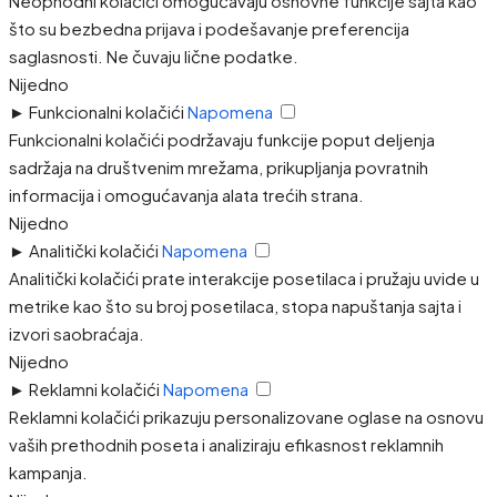
Neophodni kolačići omogućavaju osnovne funkcije sajta kao
što su bezbedna prijava i podešavanje preferencija
saglasnosti. Ne čuvaju lične podatke.
Nijedno
►
Funkcionalni kolačići
Napomena
Funkcionalni kolačići podržavaju funkcije poput deljenja
sadržaja na društvenim mrežama, prikupljanja povratnih
informacija i omogućavanja alata trećih strana.
Nijedno
►
Analitički kolačići
Napomena
Analitički kolačići prate interakcije posetilaca i pružaju uvide u
metrike kao što su broj posetilaca, stopa napuštanja sajta i
izvori saobraćaja.
Nijedno
►
Reklamni kolačići
Napomena
Reklamni kolačići prikazuju personalizovane oglase na osnovu
vaših prethodnih poseta i analiziraju efikasnost reklamnih
kampanja.