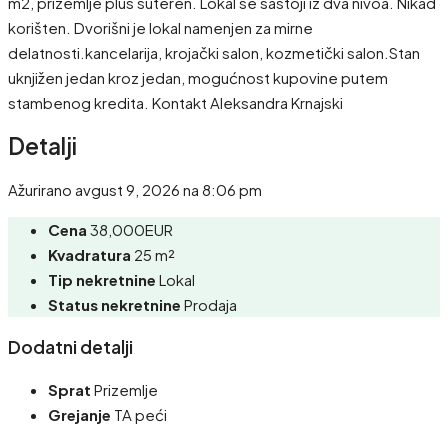
m2, prizemlje plus suteren. Lokal se sastoji iz dva nivoa. Nikad
korišten. Dvorišni je lokal namenjen za mirne
delatnosti.kancelarija, krojački salon, kozmetički salon.Stan
uknjižen jedan kroz jedan, mogućnost kupovine putem
stambenog kredita. Kontakt Aleksandra Krnajski
Detalji
Ažurirano avgust 9, 2026 na 8:06 pm
Cena
38,000EUR
Kvadratura
25 m²
Tip nekretnine
Lokal
Status nekretnine
Prodaja
Dodatni detalji
Sprat
Prizemlje
Grejanje
TA peći