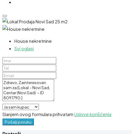
House nekretnine
Svi oglasi
Slanjem ovog formulara prihvatam
Uslove korišćenja
Pošalji poruku
Pretraži