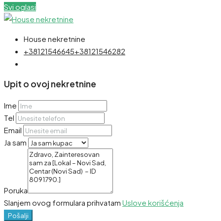
Svi oglasi
House nekretnine
+38121546645
+38121546282
Upit o ovoj nekretnine
Ime
Tel
Email
Ja sam
Poruka
Slanjem ovog formulara prihvatam
Uslove korišćenja
Pošalji