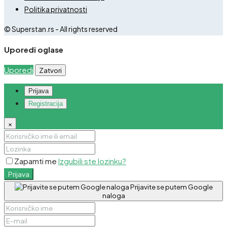
Politika privatnosti
© Superstan.rs - All rights reserved
Uporedi oglase
Uporedi
Zatvori
Prijava
Registracija
×
Zapamti me
Izgubili ste lozinku?
Prijava
Prijavite se putem Google
naloga