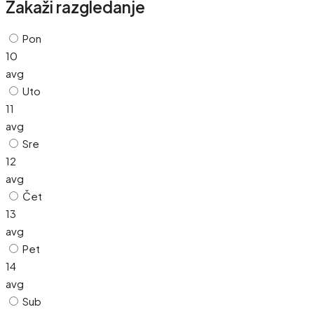
Zakaži razgledanje
Pon
10
avg
Uto
11
avg
Sre
12
avg
Čet
13
avg
Pet
14
avg
Sub