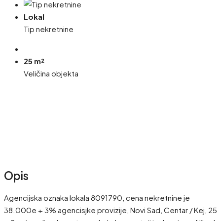
Lokal
Tip nekretnine
25 m²
Veličina objekta
Opis
Agencijska oznaka lokala 8091790, cena nekretnine je
38.000e + 3% agencisjke provizije, Novi Sad, Centar / Kej, 25