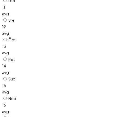
Uto
11
avg
Sre
12
avg
Čet
13
avg
Pet
14
avg
Sub
15
avg
Ned
16
avg