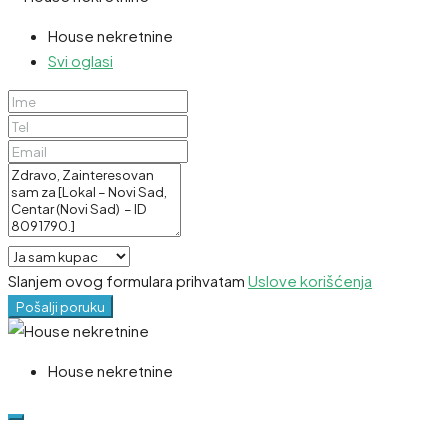
House nekretnine
Svi oglasi
Slanjem ovog formulara prihvatam
Uslove korišćenja
Pošalji poruku
House nekretnine