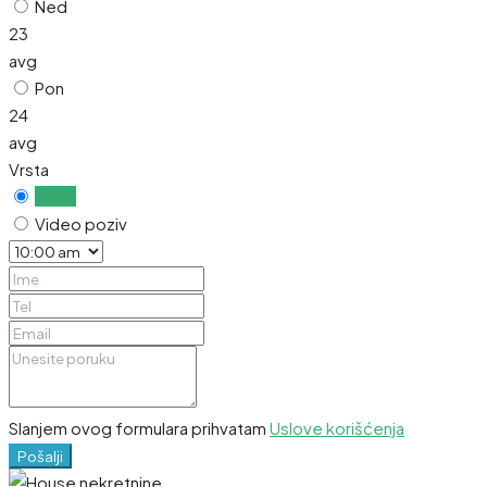
Ned
23
avg
Pon
24
avg
Vrsta
Uživo
Video poziv
Slanjem ovog formulara prihvatam
Uslove korišćenja
Pošalji