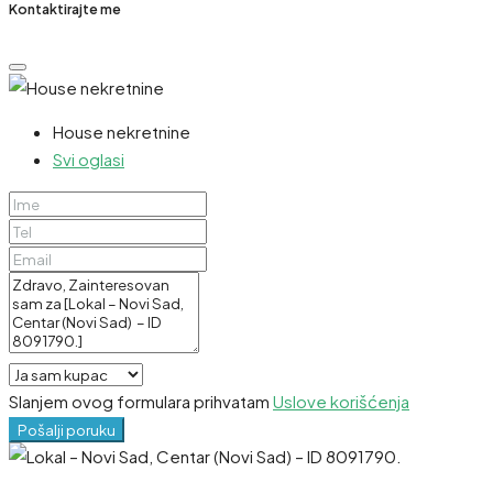
Kontaktirajte me
House nekretnine
Svi oglasi
Slanjem ovog formulara prihvatam
Uslove korišćenja
Pošalji poruku