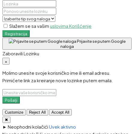
Slažem se sa vašim
uslovima Korišćenje
Registracija
Prijavite se putem Google
naloga
Zaboravili Lozinku
×
Molimo unesite svoje korisničko ime ili email adresu.
Primićete link za kreiranje nove lozinke putem emaila.
Pošalji
Customize
Reject All
Accept All
✖
►
Neophodni kolačići
Uvek aktivno