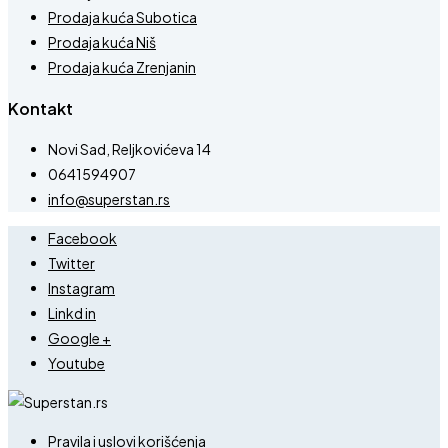
Prodaja kuća Subotica
Prodaja kuća Niš
Prodaja kuća Zrenjanin
Kontakt
Novi Sad, Reljkovićeva 14
0641594907
info@superstan.rs
Facebook
Twitter
Instagram
Linkd in
Google +
Youtube
Pravila i uslovi korišćenja