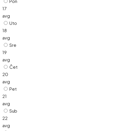
Pon
17
avg
Uto
18
avg
Sre
19
avg
Čet
20
avg
Pet
21
avg
Sub
22
avg