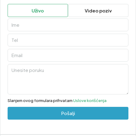
Uživo
Video poziv
Slanjem ovog formulara prihvatam
Uslove korišćenja
Pošalji