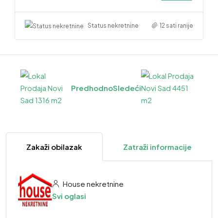
12 sati ranije
Status nekretnine
Predhodno
Sledeći
Zakaži obilazak
Zatraži informacije
House nekretnine
Svi oglasi