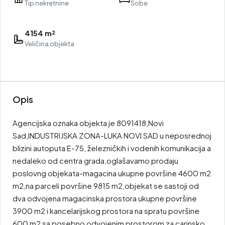
Tip nekretnine
Sobe
4154 m²
Veličina objekta
Opis
Agencijska oznaka objekta je 8091418,Novi
Sad,INDUSTRIJSKA ZONA-LUKA NOVI SAD u neposrednoj
blizini autoputa E-75, železničkih i vodenih komunikacija a
nedaleko od centra grada,oglašavamo prodaju
poslovng objekata-magacina ukupne površine 4600 m2
m2,na parceli površine 9815 m2,objekat se sastoji od
dva odvojena magacinska prostora ukupne površine
3900 m2 i kancelarijskog prostora na spratu površine
600 m2 sa posebno odvojenim prostorom za carinsko