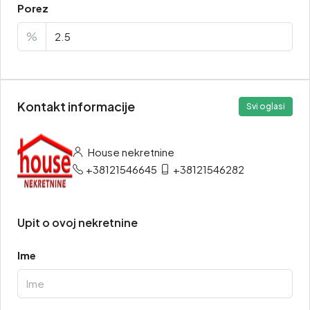
Porez
%
Kontakt informacije
Svi oglasi
House nekretnine
+38121546645
+38121546282
Upit o ovoj nekretnine
Ime