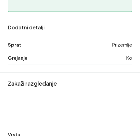
Dodatni detalji
Sprat
Prizemlje
Grejanje
Ko
Zakaži razgledanje
Vrsta