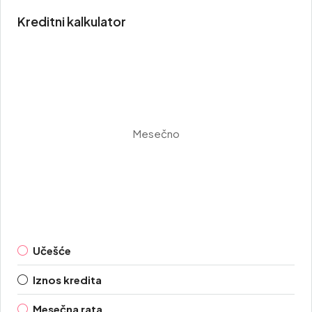
Kreditni kalkulator
Mesečno
Učešće
Iznos kredita
Mesečna rata