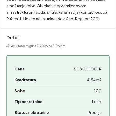
smeštanje robe.Objekat je opremljen svom
infrastrukturom(voda, struja, kanalizacija) kontakt osoba
Ružica ili i House nekretnine, Novi Sad, Reg. br. 200)
Detalji
Ažurirano avgust 9, 2026 na 8:06 pm
Cena
3,080,000EUR
Kvadratura
4154 m²
Sobe
100
Tip nekretnine
Lokal
Status nekretnine
Prodaja