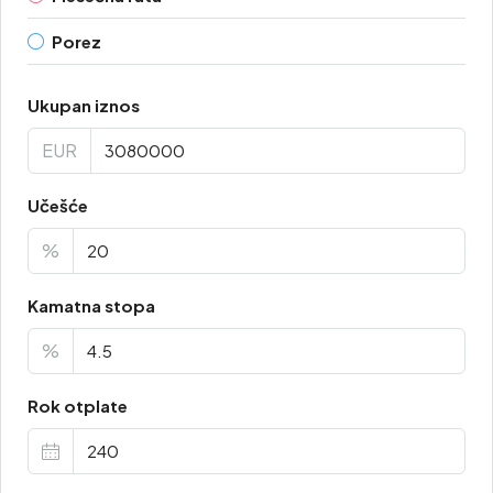
Porez
Ukupan iznos
EUR
Učešće
%
Kamatna stopa
%
Rok otplate