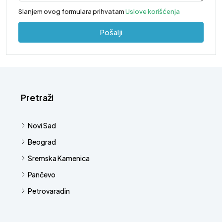
Slanjem ovog formulara prihvatam
Uslove korišćenja
Pošalji
Pretraži
Novi Sad
Beograd
Sremska Kamenica
Pančevo
Petrovaradin