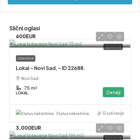
Slični oglasi
600EUR
IZDAVANJE
IZDAVANJE
Lokal – Novi Sad, – ID 22688.
Novi Sad
75
m²
Detalji
LOKAL
12 sati ranije
Status nekretnine
3,000EUR
IZDAVANJE