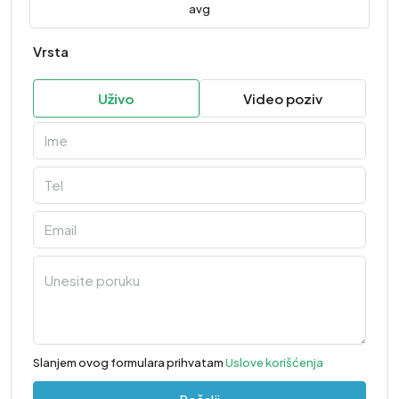
avg
Vrsta
Uživo
Video poziv
Slanjem ovog formulara prihvatam
Uslove korišćenja