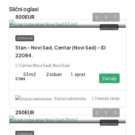
Slični oglasi
500EUR
IZDAVANJE
IZDAVANJE
Stan – Novi Sad, Centar (Novi Sad) – ID
22084.
Centar (Novi Sad), Novi Sad
53 m2
2 soban
1. sprat
Detalji
STAN
1 mesec ranije
Status nekretnine
250EUR
IZDAVANJE
IZDAVANJE