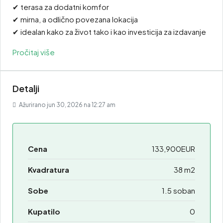
✔ terasa za dodatni komfor
✔ mirna, a odlično povezana lokacija
✔ idealan kako za život tako i kao investicija za izdavanje
Pročitaj više
Detalji
Ažurirano jun 30, 2026 na 12:27 am
Cena
133,900EUR
Kvadratura
38 m2
Sobe
1.5 soban
Kupatilo
0