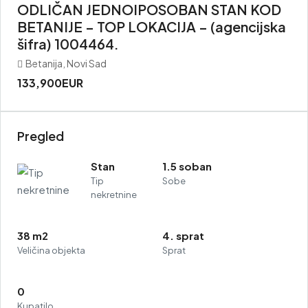
ODLIČAN JEDNOIPOSOBAN STAN KOD
BETANIJE – TOP LOKACIJA – (agencijska
šifra) 1004464.
Betanija, Novi Sad
133,900EUR
Pregled
Stan
1.5 soban
Tip
Sobe
nekretnine
38 m2
4. sprat
Veličina objekta
Sprat
0
Kupatilo