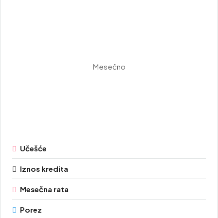
Mesečno
Učešće
Iznos kredita
Mesečna rata
Porez