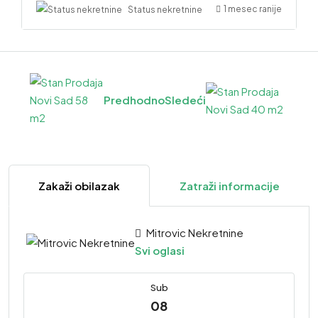
1 mesec ranije
Status nekretnine
Predhodno
Sledeći
Zakaži obilazak
Zatraži informacije
Mitrovic Nekretnine
Svi oglasi
Sub
08