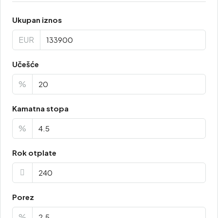
Ukupan iznos
EUR
Učešće
%
Kamatna stopa
%
Rok otplate
Porez
%