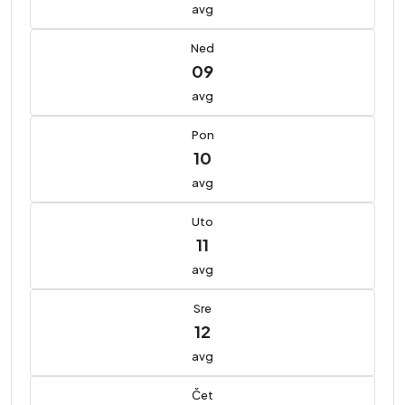
avg
Ned
09
avg
Pon
10
avg
Uto
11
avg
Sre
12
avg
Čet