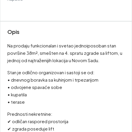
Opis
Na prodaju funkcionalan i svetao jednoiposoban stan
površine 38m², smešten na 4. spratu zgrade sa liftom, u
jednoj od najtraženijih lokacija u Novom Sadu.
Stan je odlično organizovan i sastoji se od:
• dnevnog boravka sa kuhinjom i trpezarijom
• odvojene spavaće sobe
• kupatila
• terase
Prednosti nekretnine:
✔ odličan raspored prostorija
✔ zgrada poseduje lift