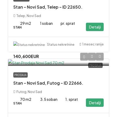
Stan – Novi Sad, Telep – ID 22650.
Telep, Novi Sad
29 m2
1 soban
pr. sprat
Detalji
STAN
1 mesec ranije
Status nekretnine
140,600EUR
PRODAJA
PRODAJA
Stan – Novi Sad, Futog – ID 22666.
Futog, Novi Sad
70 m2
3.5 soban
1. sprat
Detalji
STAN