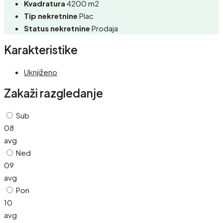
Kvadratura
4200 m2
Tip nekretnine
Plac
Status nekretnine
Prodaja
Karakteristike
Uknjiženo
Zakaži razgledanje
Sub
08
avg
Ned
09
avg
Pon
10
avg