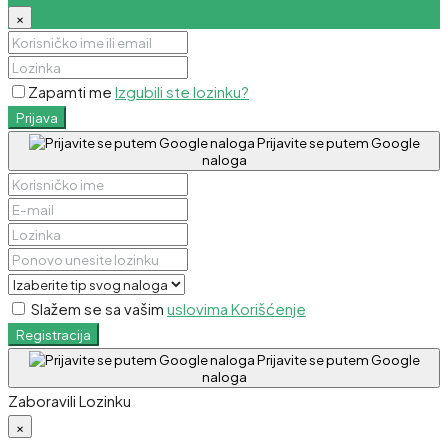
×
Zapamti me
Izgubili ste lozinku?
Prijava
Prijavite se putem Google
naloga
Slažem se sa vašim
uslovima Korišćenje
Registracija
Prijavite se putem Google
naloga
Zaboravili Lozinku
×