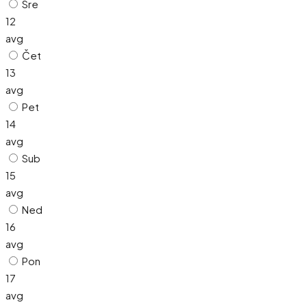
Sre
12
avg
Čet
13
avg
Pet
14
avg
Sub
15
avg
Ned
16
avg
Pon
17
avg