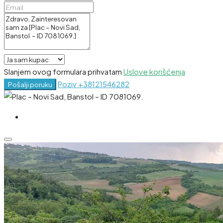
Slanjem ovog formulara prihvatam
Uslove korišćenja
Poziv
+38121546282
Pošalji poruku