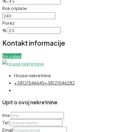
%
Rok otplate
Porez
%
Kontakt informacije
Svi oglasi
House nekretnine
+38121546645
+38121546282
Upit o ovoj nekretnine
Ime
Tel
Email