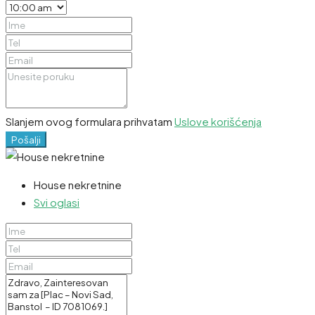
Slanjem ovog formulara prihvatam
Uslove korišćenja
Pošalji
House nekretnine
Svi oglasi