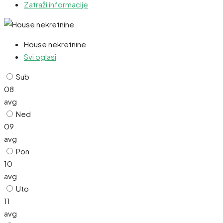
Zatraži informacije
House nekretnine
Svi oglasi
Sub
08
avg
Ned
09
avg
Pon
10
avg
Uto
11
avg