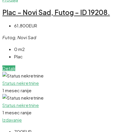
Plac – Novi Sad, Futog – ID 19208.
61,800EUR
Futog, Novi Sad
0 m2
Plac
Detalji
Status nekretnine
1 mesec ranije
Status nekretnine
1 mesec ranije
Izdavanje
700EUR