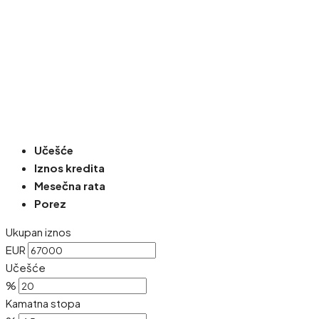
Učešće
Iznos kredita
Mesečna rata
Porez
Ukupan iznos
EUR
Učešće
%
Kamatna stopa