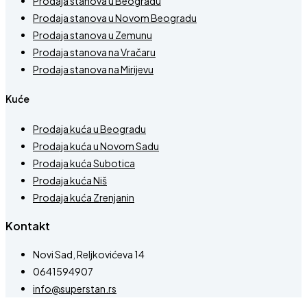
Prodaja stanova u Beogradu
Prodaja stanova u Novom Beogradu
Prodaja stanova u Zemunu
Prodaja stanova na Vračaru
Prodaja stanova na Mirijevu
Kuće
Prodaja kuća u Beogradu
Prodaja kuća u Novom Sadu
Prodaja kuća Subotica
Prodaja kuća Niš
Prodaja kuća Zrenjanin
Kontakt
Novi Sad, Reljkovićeva 14
0641594907
info@superstan.rs