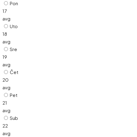
Pon
17
avg
Uto
18
avg
Sre
19
avg
Čet
20
avg
Pet
21
avg
Sub
22
avg