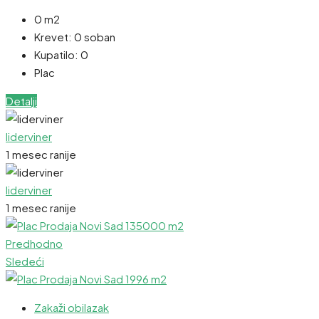
0 m2
Krevet:
0 soban
Kupatilo:
0
Plac
Detalji
liderviner
1 mesec ranije
liderviner
1 mesec ranije
Predhodno
Sledeći
Zakaži obilazak