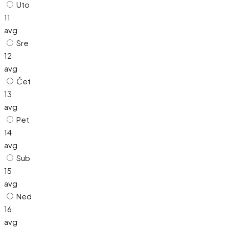
Uto
11
avg
Sre
12
avg
Čet
13
avg
Pet
14
avg
Sub
15
avg
Ned
16
avg