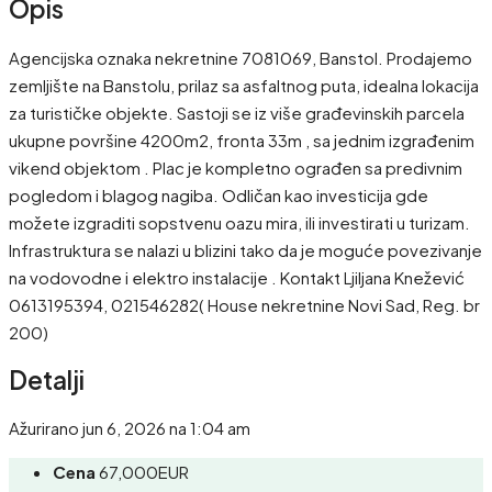
Opis
Agencijska oznaka nekretnine 7081069, Banstol. Prodajemo
zemljište na Banstolu, prilaz sa asfaltnog puta, idealna lokacija
za turističke objekte. Sastoji se iz više građevinskih parcela
ukupne površine 4200m2, fronta 33m , sa jednim izgrađenim
vikend objektom . Plac je kompletno ograđen sa predivnim
pogledom i blagog nagiba. Odličan kao investicija gde
možete izgraditi sopstvenu oazu mira, ili investirati u turizam.
Infrastruktura se nalazi u blizini tako da je moguće povezivanje
na vodovodne i elektro instalacije . Kontakt Ljiljana Knežević
0613195394, 021546282( House nekretnine Novi Sad, Reg. br
200)
Detalji
Ažurirano jun 6, 2026 na 1:04 am
Cena
67,000EUR