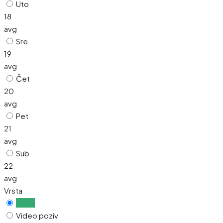
Uto
18
avg
Sre
19
avg
Čet
20
avg
Pet
21
avg
Sub
22
avg
Vrsta
Uživo
Video poziv