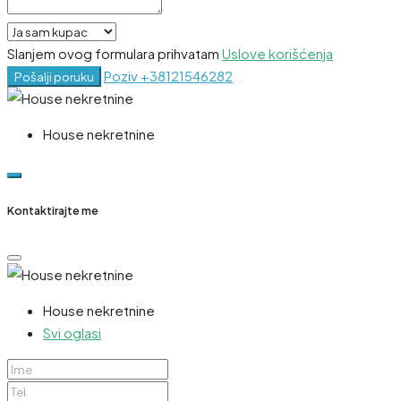
Slanjem ovog formulara prihvatam
Uslove korišćenja
Poziv
+38121546282
Pošalji poruku
House nekretnine
Kontaktirajte me
House nekretnine
Svi oglasi