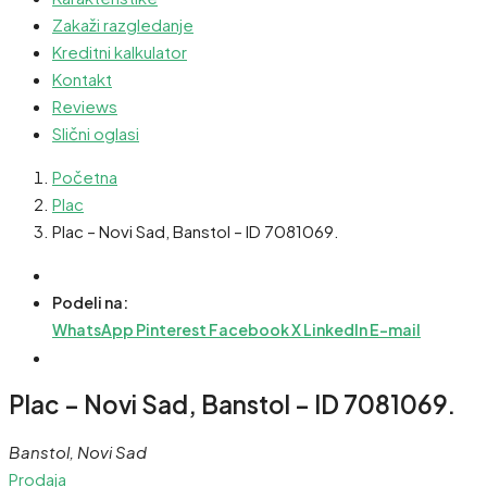
Zakaži razgledanje
Kreditni kalkulator
Kontakt
Reviews
Slični oglasi
Početna
Plac
Plac – Novi Sad, Banstol – ID 7081069.
Podeli na:
WhatsApp
Pinterest
Facebook
X
LinkedIn
E-mail
Plac – Novi Sad, Banstol – ID 7081069.
Banstol, Novi Sad
Prodaja