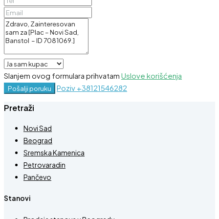
Slanjem ovog formulara prihvatam
Uslove korišćenja
Poziv
+38121546282
Pošalji poruku
Pretraži
Novi Sad
Beograd
Sremska Kamenica
Petrovaradin
Pančevo
Stanovi