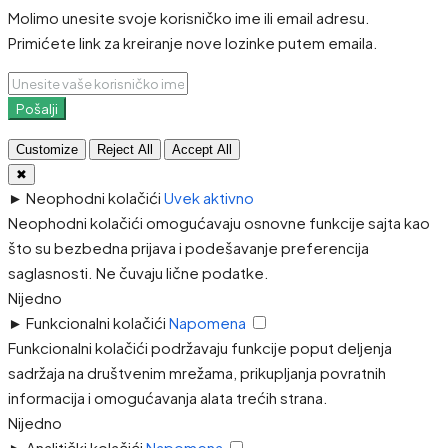
Molimo unesite svoje korisničko ime ili email adresu.
Primićete link za kreiranje nove lozinke putem emaila.
Pošalji
Customize
Reject All
Accept All
✖
►
Neophodni kolačići
Uvek aktivno
Neophodni kolačići omogućavaju osnovne funkcije sajta kao
što su bezbedna prijava i podešavanje preferencija
saglasnosti. Ne čuvaju lične podatke.
Nijedno
►
Funkcionalni kolačići
Napomena
Funkcionalni kolačići podržavaju funkcije poput deljenja
sadržaja na društvenim mrežama, prikupljanja povratnih
informacija i omogućavanja alata trećih strana.
Nijedno
►
Analitički kolačići
Napomena