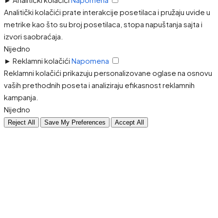
Analitički kolačići prate interakcije posetilaca i pružaju uvide u
metrike kao što su broj posetilaca, stopa napuštanja sajta i
izvori saobraćaja.
Nijedno
►
Reklamni kolačići
Napomena
Reklamni kolačići prikazuju personalizovane oglase na osnovu
vaših prethodnih poseta i analiziraju efikasnost reklamnih
kampanja.
Nijedno
Reject All
Save My Preferences
Accept All