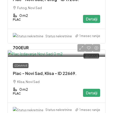
Futog, Novi Sad
0 m2
Detalji
PLAC
1 mesec ranije
Status nekretnine
700EUR
IZDAVANJE
IZDAVANJE
Plac – Novi Sad, Klisa – ID 22669.
Klisa, Novi Sad
0 m2
Detalji
PLAC
1 mesec ranije
Status nekretnine