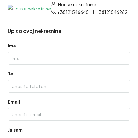
House nekretnine
+38121546645
+38121546282
Upit o ovoj nekretnine
Ime
Tel
Email
Ja sam