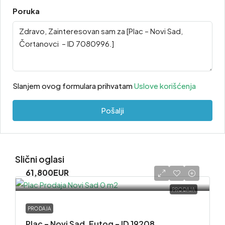
Poruka
Slanjem ovog formulara prihvatam
Uslove korišćenja
Pošalji
Slični oglasi
61,800EUR
PRODAJA
PRODAJA
Plac – Novi Sad, Futog – ID 19208.