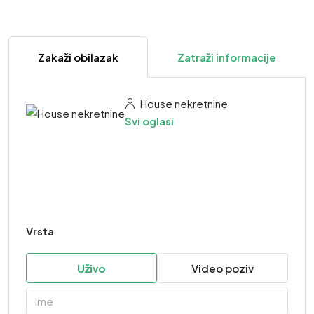
Zakaži obilazak
Zatraži informacije
House nekretnine
Svi oglasi
Vrsta
Uživo
Video poziv