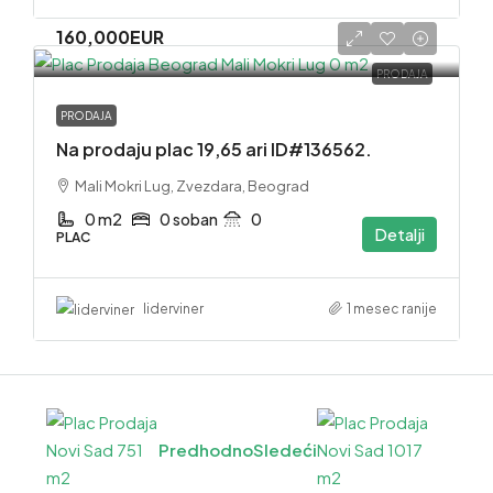
160,000EUR
PRODAJA
PRODAJA
Na prodaju plac 19,65 ari ID#136562.
Mali Mokri Lug, Zvezdara, Beograd
0 m2
0 soban
0
Detalji
PLAC
1 mesec ranije
liderviner
Predhodno
Sledeći