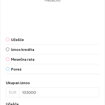
Mesečno
Učešće
Iznos kredita
Mesečna rata
Porez
Ukupan iznos
EUR
Učešće