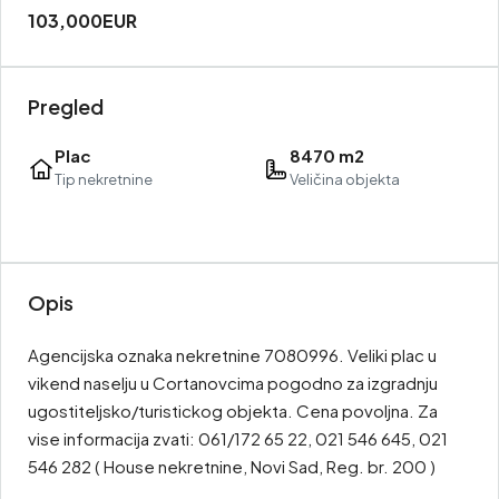
103,000EUR
Pregled
Plac
8470 m2
Tip nekretnine
Veličina objekta
Opis
Agencijska oznaka nekretnine 7080996. Veliki plac u
vikend naselju u Cortanovcima pogodno za izgradnju
ugostiteljsko/turistickog objekta. Cena povoljna. Za
vise informacija zvati: 061/172 65 22, 021 546 645, 021
546 282 ( House nekretnine, Novi Sad, Reg. br. 200 )