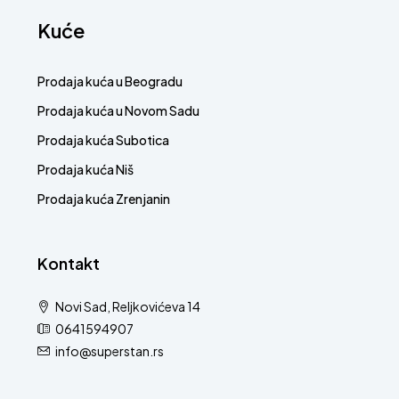
Kuće
Prodaja kuća u Beogradu
Prodaja kuća u Novom Sadu
Prodaja kuća Subotica
Prodaja kuća Niš
Prodaja kuća Zrenjanin
Kontakt
Novi Sad, Reljkovićeva 14
0641594907
info@superstan.rs