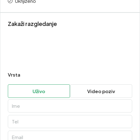
Uknjiženo
Zakaži razgledanje
Vrsta
Uživo
Video poziv