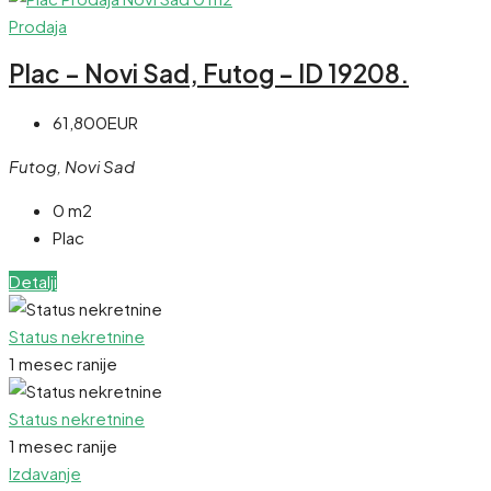
Prodaja
Plac – Novi Sad, Futog – ID 19208.
61,800EUR
Futog, Novi Sad
0 m2
Plac
Detalji
Status nekretnine
1 mesec ranije
Status nekretnine
1 mesec ranije
Izdavanje