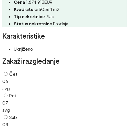
Cena
1,874,913EUR
Kvadratura
50564 m2
Tip nekretnine
Plac
Status nekretnine
Prodaja
Karakteristike
Uknjiženo
Zakaži razgledanje
Čet
06
avg
Pet
07
avg
Sub
08