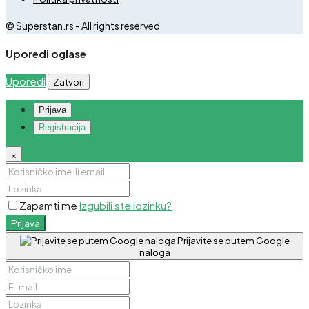
© Superstan.rs - All rights reserved
Uporedi oglase
Uporedi
Zatvori
Prijava
Registracija
×
Zapamti me
Izgubili ste lozinku?
Prijava
Prijavite se putem Google
naloga