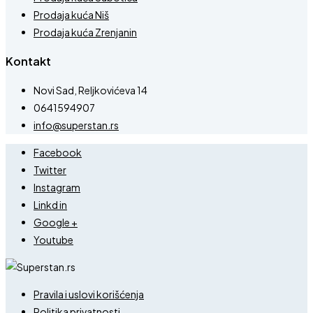
Prodaja kuća Niš
Prodaja kuća Zrenjanin
Kontakt
Novi Sad, Reljkovićeva 14
0641594907
info@superstan.rs
Facebook
Twitter
Instagram
Linkd in
Google +
Youtube
Pravila i uslovi korišćenja
Politika privatnosti