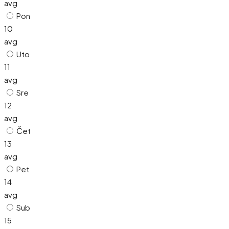
avg
Pon
10
avg
Uto
11
avg
Sre
12
avg
Čet
13
avg
Pet
14
avg
Sub
15