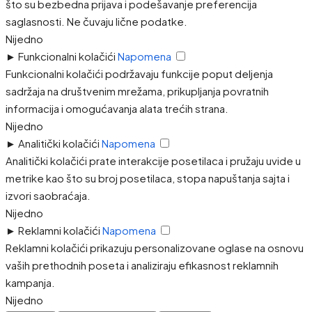
što su bezbedna prijava i podešavanje preferencija
saglasnosti. Ne čuvaju lične podatke.
Nijedno
►
Funkcionalni kolačići
Napomena
Funkcionalni kolačići podržavaju funkcije poput deljenja
sadržaja na društvenim mrežama, prikupljanja povratnih
informacija i omogućavanja alata trećih strana.
Nijedno
►
Analitički kolačići
Napomena
Analitički kolačići prate interakcije posetilaca i pružaju uvide u
metrike kao što su broj posetilaca, stopa napuštanja sajta i
izvori saobraćaja.
Nijedno
►
Reklamni kolačići
Napomena
Reklamni kolačići prikazuju personalizovane oglase na osnovu
vaših prethodnih poseta i analiziraju efikasnost reklamnih
kampanja.
Nijedno