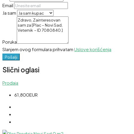
Email
Ja sam
Poruka
Slanjem ovog formulara prihvatam
Uslove korišćenja
Pošalji
Slični oglasi
Prodaja
61,800EUR