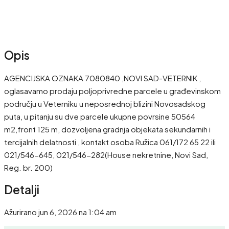
Opis
AGENCIJSKA OZNAKA 7080840 ,NOVI SAD-VETERNIK ,
oglasavamo prodaju poljoprivredne parcele u građevinskom
području u Veterniku u neposrednoj blizini Novosadskog
puta, u pitanju su dve parcele ukupne povrsine 50564
m2,front 125 m, dozvoljena gradnja objekata sekundarnih i
tercijalnih delatnosti , kontakt osoba Ružica 061/172 65 22 ili
021/546-645, 021/546-282(House nekretnine, Novi Sad,
Reg. br. 200)
Detalji
Ažurirano jun 6, 2026 na 1:04 am