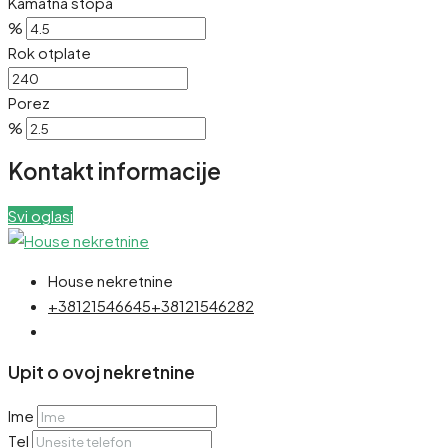
Kamatna stopa
%
Rok otplate
Porez
%
Kontakt informacije
Svi oglasi
House nekretnine
+38121546645
+38121546282
Upit o ovoj nekretnine
Ime
Tel