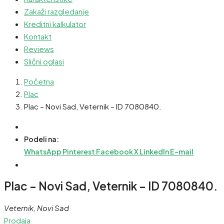
Zakaži razgledanje
Kreditni kalkulator
Kontakt
Reviews
Slični oglasi
Početna
Plac
Plac – Novi Sad, Veternik – ID 7080840.
Podeli na:
WhatsApp
Pinterest
Facebook
X
LinkedIn
E-mail
Plac – Novi Sad, Veternik – ID 7080840.
Veternik, Novi Sad
Prodaja