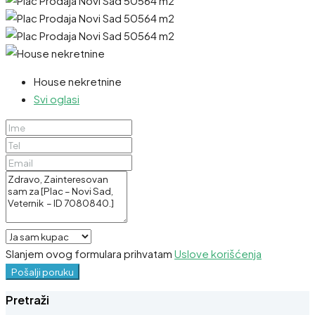
House nekretnine
Svi oglasi
Slanjem ovog formulara prihvatam
Uslove korišćenja
Pošalji poruku
Pretraži