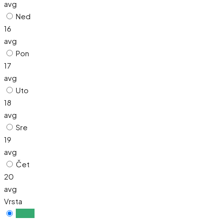
avg
Ned
16
avg
Pon
17
avg
Uto
18
avg
Sre
19
avg
Čet
20
avg
Vrsta
Uživo