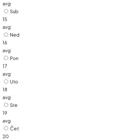
avg
Sub
15
avg
Ned
16
avg
Pon
17
avg
Uto
18
avg
Sre
19
avg
Čet
20