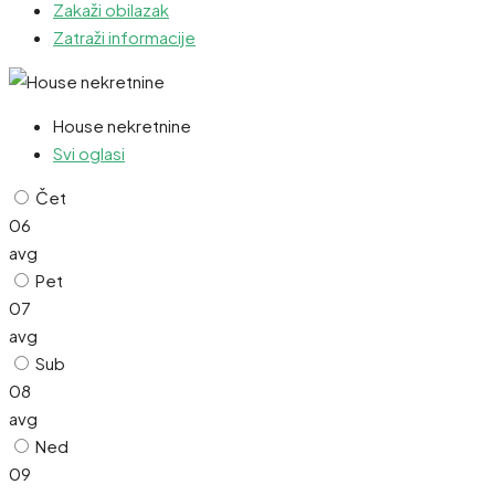
Zakaži obilazak
Zatraži informacije
House nekretnine
Svi oglasi
Čet
06
avg
Pet
07
avg
Sub
08
avg
Ned
09