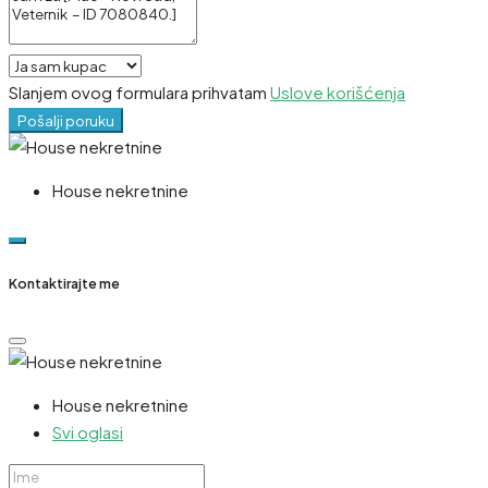
Slanjem ovog formulara prihvatam
Uslove korišćenja
Pošalji poruku
House nekretnine
Kontaktirajte me
House nekretnine
Svi oglasi