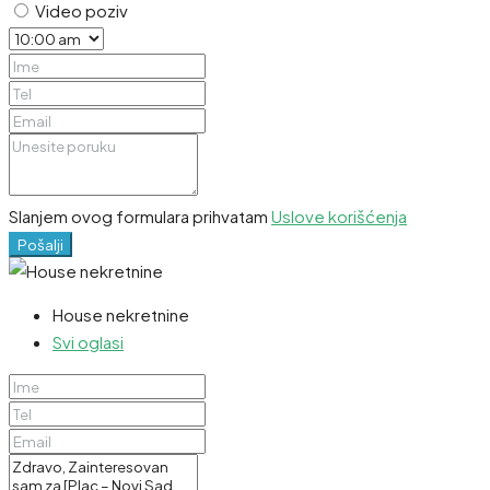
Video poziv
Slanjem ovog formulara prihvatam
Uslove korišćenja
Pošalji
House nekretnine
Svi oglasi