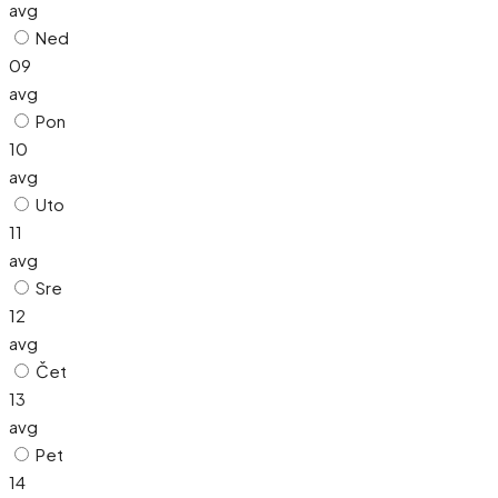
avg
Ned
09
avg
Pon
10
avg
Uto
11
avg
Sre
12
avg
Čet
13
avg
Pet
14