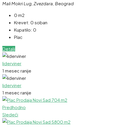
Mali Mokri Lug, Zvezdara, Beograd
0 m2
Krevet:
0 soban
Kupatilo:
0
Plac
Detalji
liderviner
1 mesec ranije
liderviner
1 mesec ranije
Predhodno
Sledeći