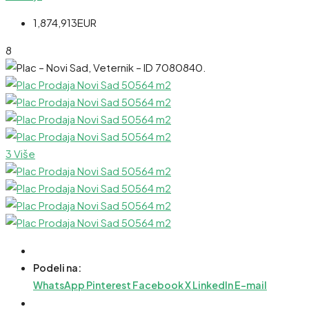
1,874,913EUR
8
3 Više
Podeli na:
WhatsApp
Pinterest
Facebook
X
LinkedIn
E-mail