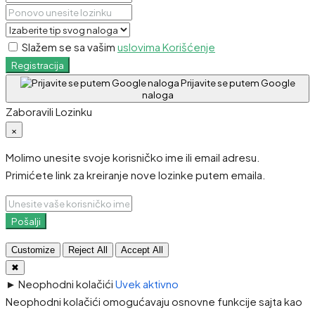
Slažem se sa vašim
uslovima Korišćenje
Registracija
Prijavite se putem Google
naloga
Zaboravili Lozinku
×
Molimo unesite svoje korisničko ime ili email adresu.
Primićete link za kreiranje nove lozinke putem emaila.
Pošalji
Customize
Reject All
Accept All
✖
►
Neophodni kolačići
Uvek aktivno
Neophodni kolačići omogućavaju osnovne funkcije sajta kao