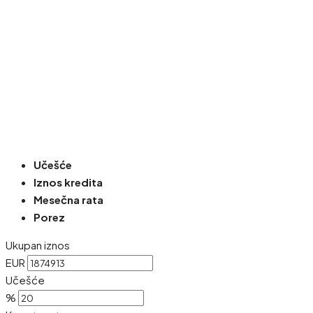
Učešće
Iznos kredita
Mesečna rata
Porez
Ukupan iznos
EUR
Učešće
%