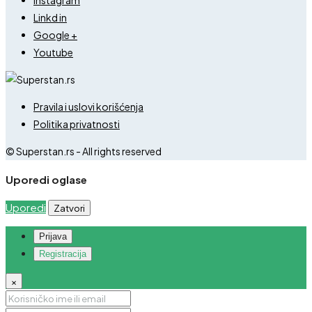
Linkd in
Google +
Youtube
Pravila i uslovi korišćenja
Politika privatnosti
© Superstan.rs - All rights reserved
Uporedi oglase
Uporedi
Zatvori
Prijava
Registracija
×