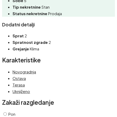
Sobe
5
Tip nekretnine
Stan
Status nekretnine
Prodaja
Dodatni detalji
Sprat
2
Spratnost zgrade
2
Grejanje
Klima
Karakteristike
Novogradnja
Ostava
Terasa
Uknjiženo
Zakaži razgledanje
Pon