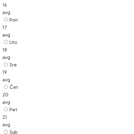
16
avg
Pon
17
avg
Uto
18
avg
Sre
19
avg
Čet
20
avg
Pet
21
avg
Sub