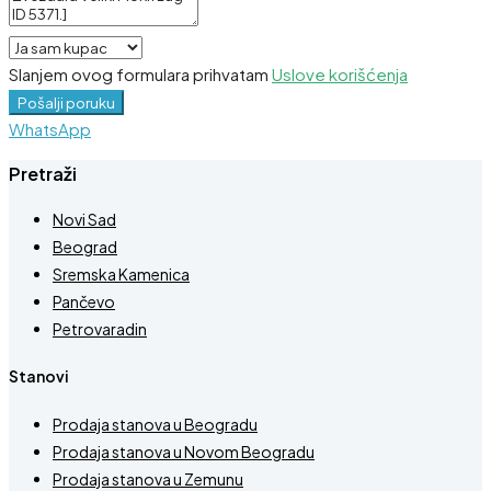
Slanjem ovog formulara prihvatam
Uslove korišćenja
Pošalji poruku
WhatsApp
Pretraži
Novi Sad
Beograd
Sremska Kamenica
Pančevo
Petrovaradin
Stanovi
Prodaja stanova u Beogradu
Prodaja stanova u Novom Beogradu
Prodaja stanova u Zemunu