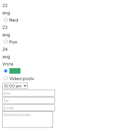
22
avg
Ned
23
avg
Pon
24
avg
Vrsta
Uživo
Video poziv