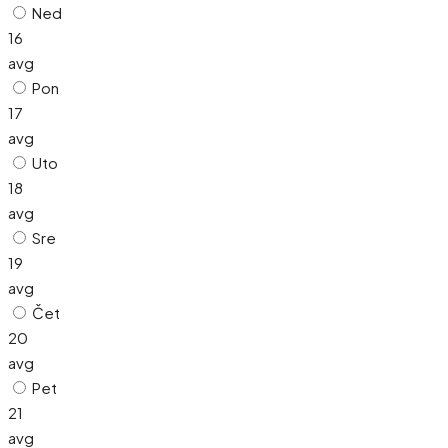
Ned
16
avg
Pon
17
avg
Uto
18
avg
Sre
19
avg
Čet
20
avg
Pet
21
avg