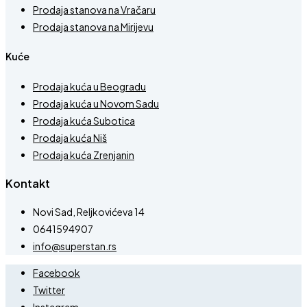
Prodaja stanova na Vračaru
Prodaja stanova na Mirijevu
Kuće
Prodaja kuća u Beogradu
Prodaja kuća u Novom Sadu
Prodaja kuća Subotica
Prodaja kuća Niš
Prodaja kuća Zrenjanin
Kontakt
Novi Sad, Reljkovićeva 14
0641594907
info@superstan.rs
Facebook
Twitter
Instagram