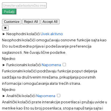
Pošalji
Customize
Reject All
Accept All
✖
►
Neophodni kolačići
Uvek aktivno
Neophodni kolačići omogućavaju osnovne funkcije sajta kao
što su bezbedna prijava i podešavanje preferencija
saglasnosti. Ne čuvaju lične podatke.
Nijedno
►
Funkcionalni kolačići
Napomena
Funkcionalni kolačići podržavaju funkcije poput deljenja
sadržaja na društvenim mrežama, prikupljanja povratnih
informacija i omogućavanja alata trećih strana.
Nijedno
►
Analitički kolačići
Napomena
Analitički kolačići prate interakcije posetilaca i pružaju uvide u
metrike kao što su broj posetilaca, stopa napuštanja sajta i