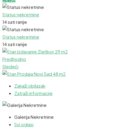
Status nekretnine
14 sati ranije
Status nekretnine
14 sati ranije
Predhodno
Sledeći
Zakaži obilazak
Zatraži informacije
Galerija Nekretnine
Svi oglasi