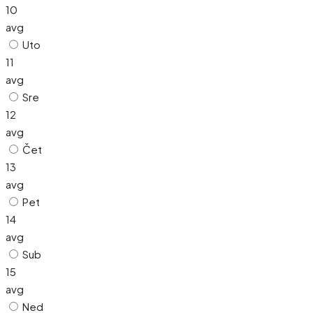
10
avg
Uto
11
avg
Sre
12
avg
Čet
13
avg
Pet
14
avg
Sub
15
avg
Ned