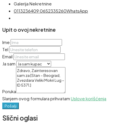
Galerija Nekretnine
0113236409
0652335260
WhatsApp
Upit o ovoj nekretnine
Ime
Tel
Email
Ja sam
Poruka
Slanjem ovog formulara prihvatam
Uslove korišćenja
Pošalji
Slični oglasi