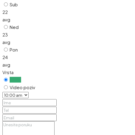
Sub
22
avg
Ned
23
avg
Pon
24
avg
Vrsta
Uživo
Video poziv