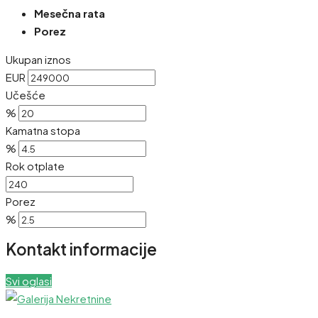
Mesečna rata
Porez
Ukupan iznos
EUR
Učešće
%
Kamatna stopa
%
Rok otplate
Porez
%
Kontakt informacije
Svi oglasi