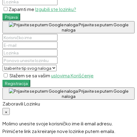
Zapamti me
Izgubili ste lozinku?
Prijava
Prijavite se putem Google
naloga
Slažem se sa vašim
uslovima Korišćenje
Registracija
Prijavite se putem Google
naloga
Zaboravili Lozinku
×
Molimo unesite svoje korisničko ime ili email adresu.
Primićete link za kreiranje nove lozinke putem emaila.