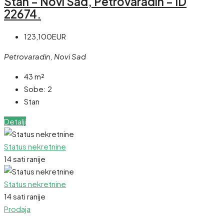
Stan – Novi Sad, Petrovaradin – ID
22674.
123,100EUR
Petrovaradin, Novi Sad
43
m²
Sobe:
2
Stan
Detalji
Status nekretnine
14 sati ranije
Status nekretnine
14 sati ranije
Prodaja