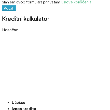
Slanjem ovog formulara prihvatam
Uslove korišćenja
Pošalji
Kreditni kalkulator
Mesečno
Učešće
Iznos kredita