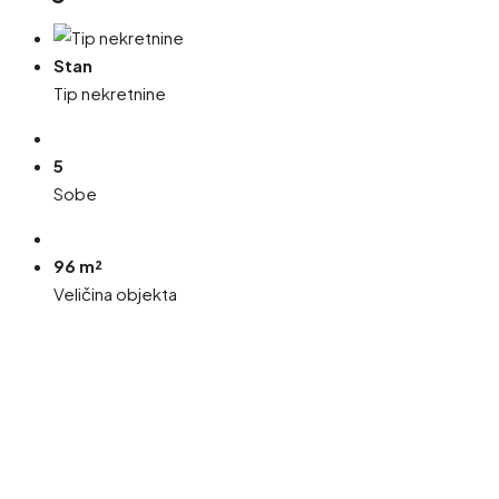
Stan
Tip nekretnine
5
Sobe
96 m²
Veličina objekta