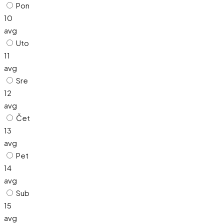
Pon
10
avg
Uto
11
avg
Sre
12
avg
Čet
13
avg
Pet
14
avg
Sub
15
avg