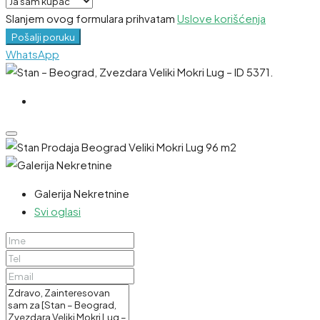
Slanjem ovog formulara prihvatam
Uslove korišćenja
Pošalji poruku
WhatsApp
Galerija Nekretnine
Svi oglasi