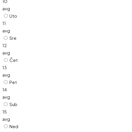
10
avg
Uto
11
avg
Sre
12
avg
Čet
13
avg
Pet
14
avg
Sub
15
avg
Ned