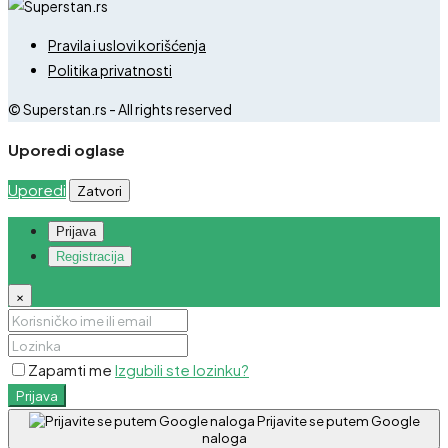
Pravila i uslovi korišćenja
Politika privatnosti
© Superstan.rs - All rights reserved
Uporedi oglase
Uporedi
Zatvori
Prijava
Registracija
×
Zapamti me
Izgubili ste lozinku?
Prijava
Prijavite se putem Google
naloga