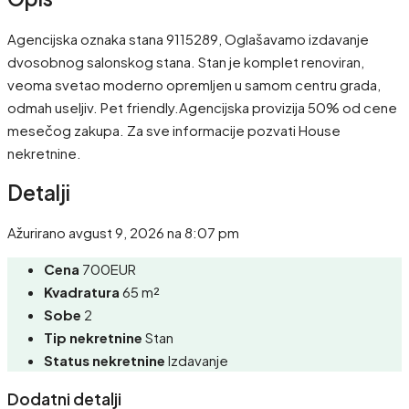
Agencijska oznaka stana 9115289, Oglašavamo izdavanje
dvosobnog salonskog stana. Stan je komplet renoviran,
veoma svetao moderno opremljen u samom centru grada,
odmah useljiv. Pet friendly.Agencijska provizija 50% od cene
mesečog zakupa. Za sve informacije pozvati House
nekretnine.
Detalji
Ažurirano avgust 9, 2026 na 8:07 pm
Cena
700EUR
Kvadratura
65 m²
Sobe
2
Tip nekretnine
Stan
Status nekretnine
Izdavanje
Dodatni detalji