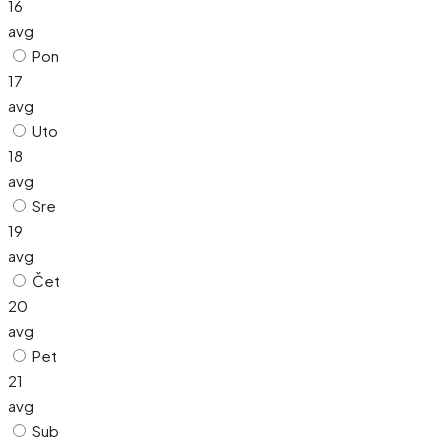
16
avg
Pon
17
avg
Uto
18
avg
Sre
19
avg
Čet
20
avg
Pet
21
avg
Sub