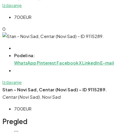
Izdavanje
700EUR
0
Podeli na:
WhatsApp
Pinterest
Facebook
X
LinkedIn
E-mail
Izdavanje
Stan – Novi Sad, Centar (Novi Sad) – ID 9115289.
Centar (Novi Sad), Novi Sad
700EUR
Pregled