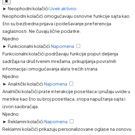
✖
►
Neophodni kolačići
Uvek aktivno
Neophodni kolačići omogućavaju osnovne funkcije sajta kao
što su bezbedna prijava i podešavanje preferencija
saglasnosti. Ne čuvaju lične podatke.
Nijedno
►
Funkcionalni kolačići
Napomena
Funkcionalni kolačići podržavaju funkcije poput deljenja
sadržaja na društvenim mrežama, prikupljanja povratnih
informacija i omogućavanja alata trećih strana.
Nijedno
►
Analitički kolačići
Napomena
Analitički kolačići prate interakcije posetilaca i pružaju uvide u
metrike kao što su broj posetilaca, stopa napuštanja sajta i
izvori saobraćaja.
Nijedno
►
Reklamni kolačići
Napomena
Reklamni kolačići prikazuju personalizovane oglase na osnovu