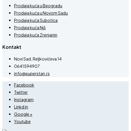
Prodaja kuća u Beogradu
Prodaja kuća u Novom Sadu
Prodaja kuća Subotica
Prodaja kuća Niš
Prodaja kuća Zrenjanin
Kontakt
Novi Sad, Reljkovićeva 14
0641594907
info@superstan.rs
Facebook
Twitter
Instagram
Linkd in
Google +
Youtube