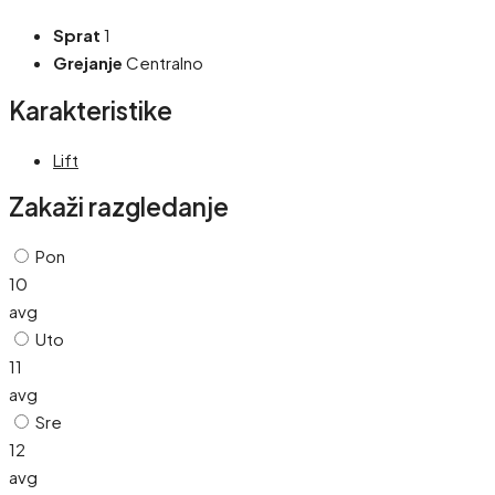
Sprat
1
Grejanje
Centralno
Karakteristike
Lift
Zakaži razgledanje
Pon
10
avg
Uto
11
avg
Sre
12
avg