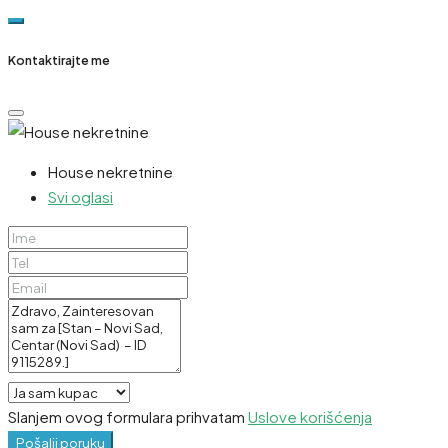
Kontaktirajte me
House nekretnine
Svi oglasi
Slanjem ovog formulara prihvatam
Uslove korišćenja
Pošalji poruku