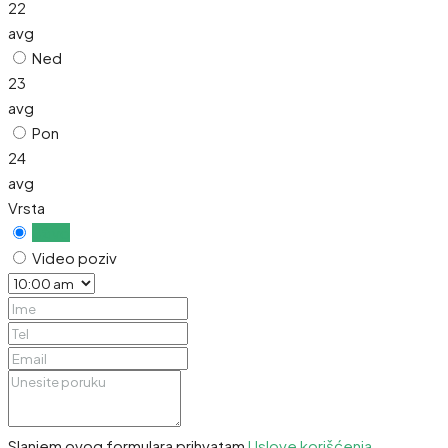
22
avg
Ned
23
avg
Pon
24
avg
Vrsta
Uživo
Video poziv
Slanjem ovog formulara prihvatam
Uslove korišćenja