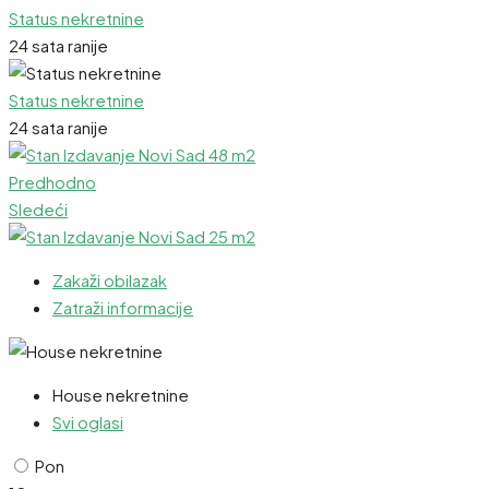
Status nekretnine
24 sata ranije
Status nekretnine
24 sata ranije
Predhodno
Sledeći
Zakaži obilazak
Zatraži informacije
House nekretnine
Svi oglasi
Pon