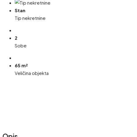
Stan
Tip nekretnine
2
Sobe
65 m²
Veličina objekta
Opis