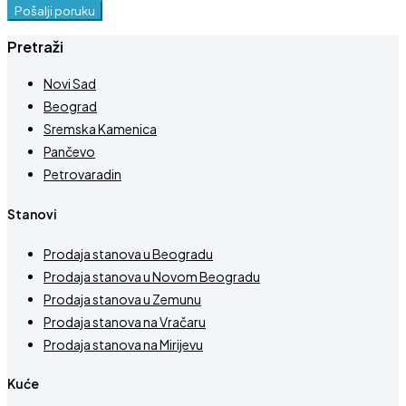
Pošalji poruku
Pretraži
Novi Sad
Beograd
Sremska Kamenica
Pančevo
Petrovaradin
Stanovi
Prodaja stanova u Beogradu
Prodaja stanova u Novom Beogradu
Prodaja stanova u Zemunu
Prodaja stanova na Vračaru
Prodaja stanova na Mirijevu
Kuće