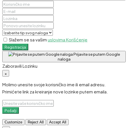
Slažem se sa vašim
uslovima Korišćenje
Registracija
Prijavite se putem Google
naloga
Zaboravili Lozinku
×
Molimo unesite svoje korisničko ime ili email adresu.
Primićete link za kreiranje nove lozinke putem emaila.
Pošalji
Customize
Reject All
Accept All