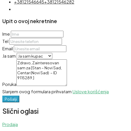
+38121546645
+38121546282
Upit o ovoj nekretnine
Ime
Tel
Email
Ja sam
Poruka
Slanjem ovog formulara prihvatam
Uslove korišćenja
Pošalji
Slični oglasi
Prodaja