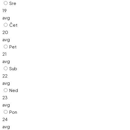
Sre
19
avg
Čet
20
avg
Pet
21
avg
Sub
22
avg
Ned
23
avg
Pon
24
avg