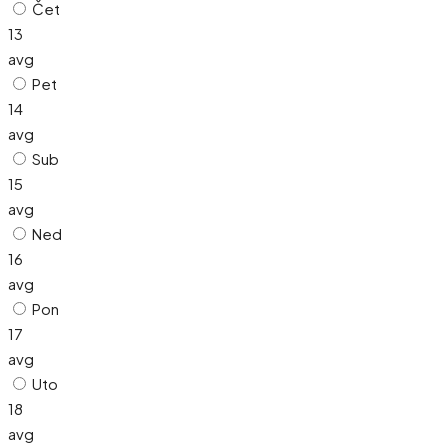
Čet
13
avg
Pet
14
avg
Sub
15
avg
Ned
16
avg
Pon
17
avg
Uto
18
avg