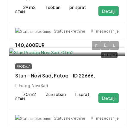
29 m2
1 soban
pr. sprat
Detalji
STAN
1 mesec ranije
Status nekretnine
140,600EUR
PRODAJA
PRODAJA
Stan – Novi Sad, Futog – ID 22666.
Futog, Novi Sad
70 m2
3.5 soban
1. sprat
Detalji
STAN
1 mesec ranije
Status nekretnine