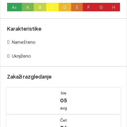
A+
A
B
C
D
E
F
G
H
Karakteristike
Namešteno
Uknjiženo
Zakaži razgledanje
Sre
05
avg
Čet