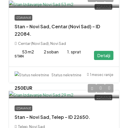
IZDAVANJE
IZDAVANJE
Stan – Novi Sad, Centar (Novi Sad) – ID
22084.
Centar (Novi Sad), Novi Sad
53 m2
2 soban
1. sprat
Detalji
STAN
1 mesec ranije
Status nekretnine
250EUR
IZDAVANJE
IZDAVANJE
Stan – Novi Sad, Telep – ID 22650.
Telep, Novi Sad