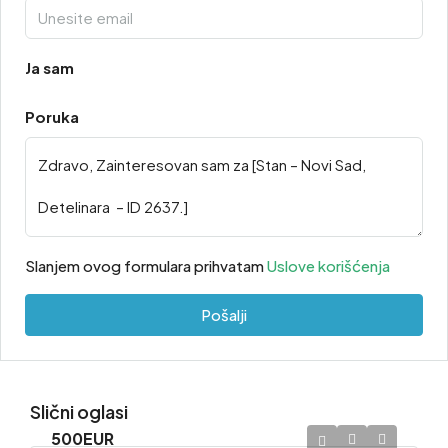
Ja sam
Poruka
Slanjem ovog formulara prihvatam
Uslove korišćenja
Pošalji
Slični oglasi
500EUR