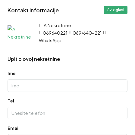
Kontakt informacije
Svi oglasi
A Nekretnine
069640221
069/640-221
WhatsApp
Upit o ovoj nekretnine
Ime
Tel
Email