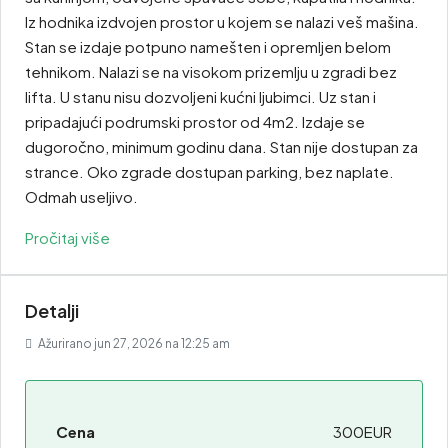
Iz hodnika izdvojen prostor u kojem se nalazi veš mašina.
Stan se izdaje potpuno namešten i opremljen belom
tehnikom. Nalazi se na visokom prizemlju u zgradi bez
lifta. U stanu nisu dozvoljeni kućni ljubimci. Uz stan i
pripadajući podrumski prostor od 4m2. Izdaje se
dugoročno, minimum godinu dana. Stan nije dostupan za
strance. Oko zgrade dostupan parking, bez naplate.
Odmah useljivo.
Pročitaj više
Detalji
Ažurirano jun 27, 2026 na 12:25 am
Cena
300EUR