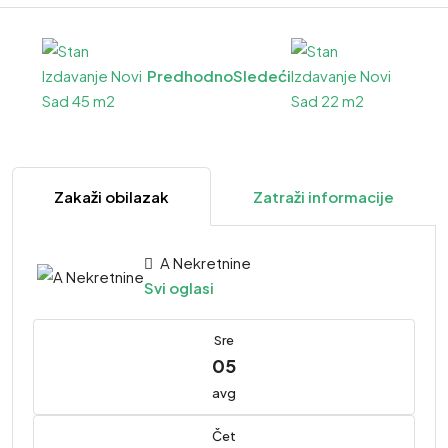
Predhodno
Sledeći
Zakaži obilazak
Zatraži informacije
A Nekretnine
Svi oglasi
Sre
05
avg
Čet