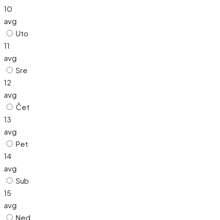
10
avg
Uto
11
avg
Sre
12
avg
Čet
13
avg
Pet
14
avg
Sub
15
avg
Ned