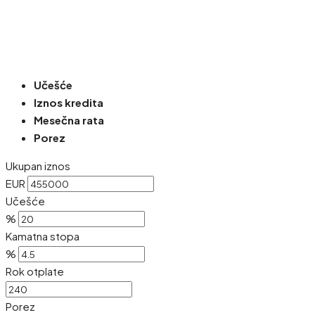
Učešće
Iznos kredita
Mesečna rata
Porez
Ukupan iznos
EUR
Učešće
%
Kamatna stopa
%
Rok otplate
Porez