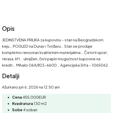
Opis
JEDINSTVENA PRILIKA za kupovinu – stan na Beogradskom
keju… POGLED na Dunav i Tvrđavu… Stan se prodaje
kompletno renoviran kvalitetnim materijalima… Četvrti sprat,
terasa, lift… uknjižen, čisti papiri mogućnost kupovine na
kredit… Mihailo 064/823-6600… Agencijska šifra – 1065062
Detalji
Ažurirano jun 6, 2026 na 12:50 am
Cena
455,000EUR
Kvadratura
130 m2
Sobe
4 soban