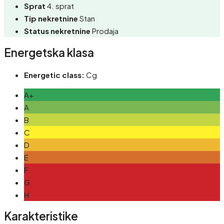
Sprat
4. sprat
Tip nekretnine
Stan
Status nekretnine
Prodaja
Energetska klasa
Energetic class:
Cg
A+
A
B
C
D
E
F
G
H
Karakteristike