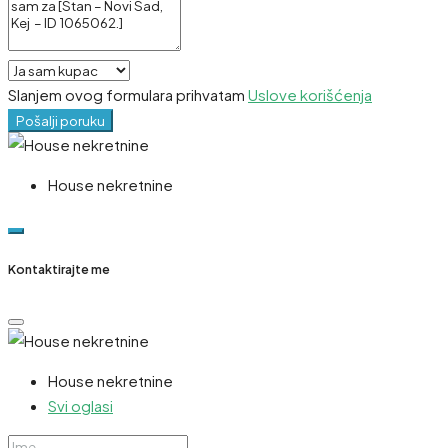
Slanjem ovog formulara prihvatam
Uslove korišćenja
Pošalji poruku
House nekretnine
Kontaktirajte me
House nekretnine
Svi oglasi