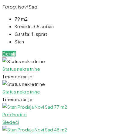
Futog, Novi Sad
79 m2
Kreveti:
3.5 soban
Garaža:
1. sprat
Stan
Detalji
Status nekretnine
1 mesec ranije
Status nekretnine
1 mesec ranije
Predhodno
Sledeći