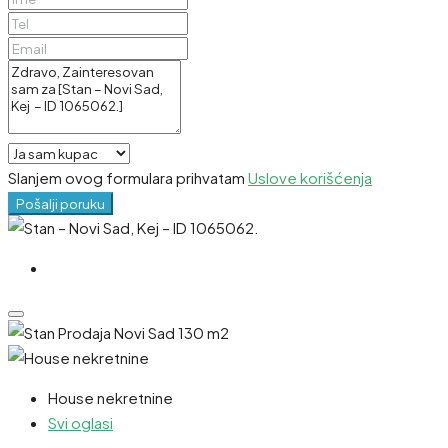
Slanjem ovog formulara prihvatam
Uslove korišćenja
Pošalji poruku
House nekretnine
Svi oglasi