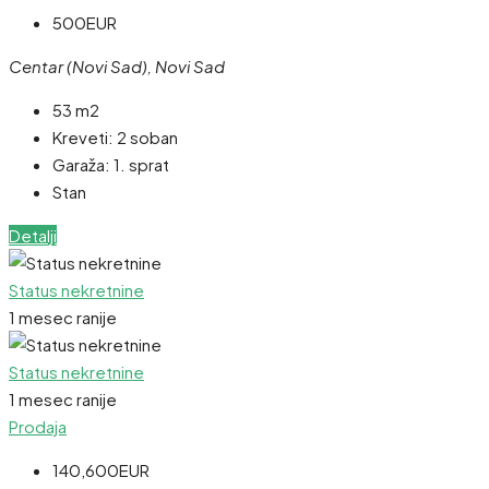
500EUR
Centar (Novi Sad), Novi Sad
53 m2
Kreveti:
2 soban
Garaža:
1. sprat
Stan
Detalji
Status nekretnine
1 mesec ranije
Status nekretnine
1 mesec ranije
Prodaja
140,600EUR