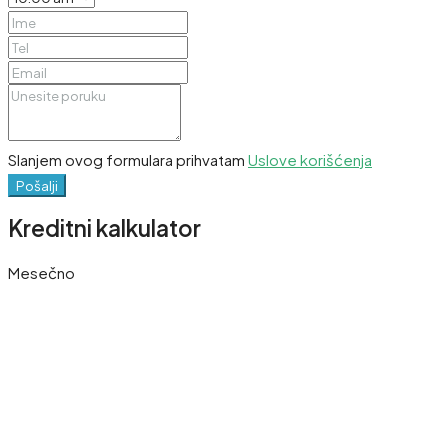
Slanjem ovog formulara prihvatam
Uslove korišćenja
Pošalji
Kreditni kalkulator
Mesečno