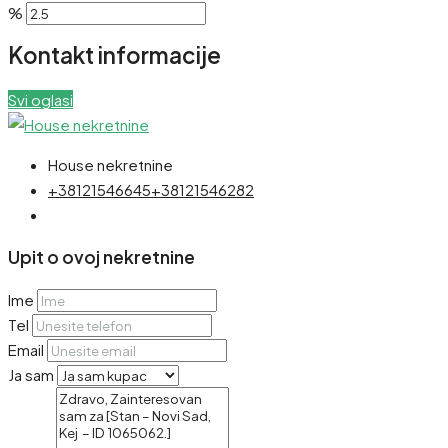
%
Kontakt informacije
Svi oglasi
House nekretnine
+38121546645
+38121546282
Upit o ovoj nekretnine
Ime
Tel
Email
Ja sam