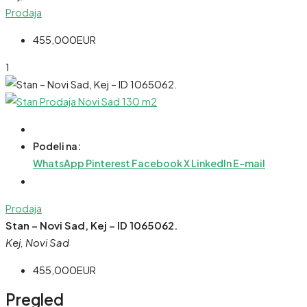
Prodaja
455,000EUR
1
Podeli na:
WhatsApp
Pinterest
Facebook
X
LinkedIn
E-mail
Prodaja
Stan – Novi Sad, Kej – ID 1065062.
Kej, Novi Sad
455,000EUR
Pregled