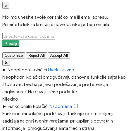
×
Molimo unesite svoje korisničko ime ili email adresu.
Primićete link za kreiranje nove lozinke putem emaila.
Pošalji
Customize
Reject All
Accept All
✖
►
Neophodni kolačići
Uvek aktivno
Neophodni kolačići omogućavaju osnovne funkcije sajta kao
što su bezbedna prijava i podešavanje preferencija
saglasnosti. Ne čuvaju lične podatke.
Nijedno
►
Funkcionalni kolačići
Napomena
Funkcionalni kolačići podržavaju funkcije poput deljenja
sadržaja na društvenim mrežama, prikupljanja povratnih
informacija i omogućavanja alata trećih strana.