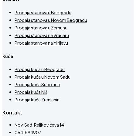
Prodaja stanova u Beogradu
Prodaja stanova u Novom Beogradu
Prodaja stanova u Zemunu
Prodaja stanova na Vračaru
Prodaja stanova na Mirijevu
Kuće
Prodaja kuća u Beogradu
Prodaja kuća u Novom Sadu
Prodaja kuća Subotica
Prodaja kuća Niš
Prodaja kuća Zrenjanin
Kontakt
Novi Sad, Reljkovićeva 14
0641594907