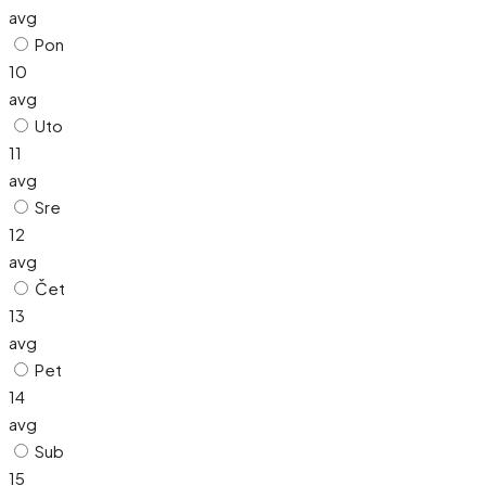
avg
Pon
10
avg
Uto
11
avg
Sre
12
avg
Čet
13
avg
Pet
14
avg
Sub
15