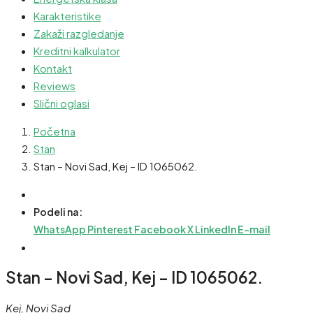
Karakteristike
Zakaži razgledanje
Kreditni kalkulator
Kontakt
Reviews
Slični oglasi
Početna
Stan
Stan – Novi Sad, Kej – ID 1065062.
Podeli na:
WhatsApp
Pinterest
Facebook
X
LinkedIn
E-mail
Stan – Novi Sad, Kej – ID 1065062.
Kej, Novi Sad