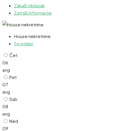
Zakaži obilazak
Zatraži informacije
House nekretnine
Svi oglasi
Čet
06
avg
Pet
07
avg
Sub
08
avg
Ned
09