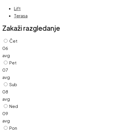
Lift
Terasa
Zakaži razgledanje
Čet
06
avg
Pet
07
avg
Sub
08
avg
Ned
09
avg
Pon