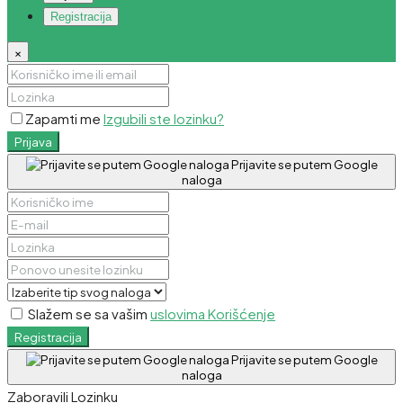
Registracija
×
Zapamti me
Izgubili ste lozinku?
Prijava
Prijavite se putem Google
naloga
Slažem se sa vašim
uslovima Korišćenje
Registracija
Prijavite se putem Google
naloga
Zaboravili Lozinku