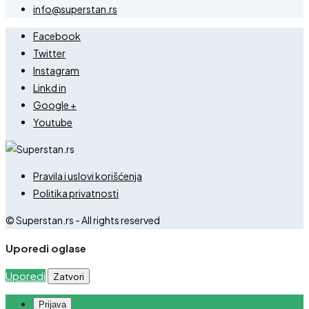
info@superstan.rs
Facebook
Twitter
Instagram
Linkd in
Google +
Youtube
Pravila i uslovi korišćenja
Politika privatnosti
© Superstan.rs - All rights reserved
Uporedi oglase
Uporedi
Zatvori
Prijava