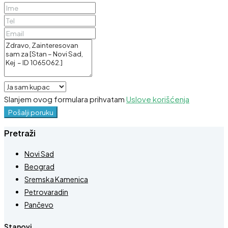
Slanjem ovog formulara prihvatam
Uslove korišćenja
Pošalji poruku
Pretraži
Novi Sad
Beograd
Sremska Kamenica
Petrovaradin
Pančevo
Stanovi