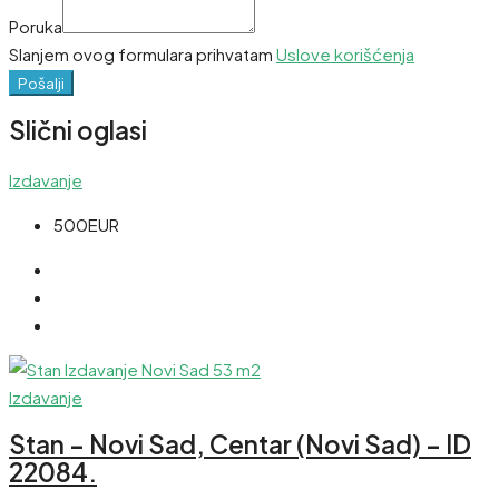
Poruka
Slanjem ovog formulara prihvatam
Uslove korišćenja
Pošalji
Slični oglasi
Izdavanje
500EUR
Izdavanje
Stan – Novi Sad, Centar (Novi Sad) – ID
22084.