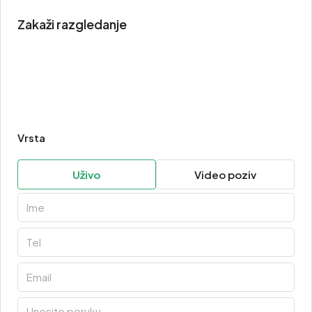
Zakaži razgledanje
Vrsta
Uživo
Video poziv