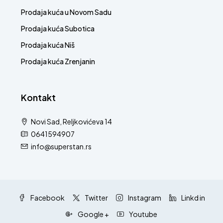
Prodaja kuća u Novom Sadu
Prodaja kuća Subotica
Prodaja kuća Niš
Prodaja kuća Zrenjanin
Kontakt
Novi Sad, Reljkovićeva 14
0641594907
info@superstan.rs
Facebook
Twitter
Instagram
Linkd in
Google +
Youtube