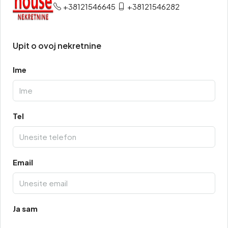
+38121546645
+38121546282
Upit o ovoj nekretnine
Ime
Tel
Email
Ja sam