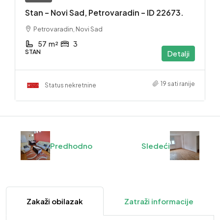
Stan – Novi Sad, Petrovaradin – ID 22673.
Petrovaradin, Novi Sad
57
m²
3
STAN
Detalji
19 sati ranije
Status nekretnine
Predhodno
Sledeći
Zakaži obilazak
Zatraži informacije