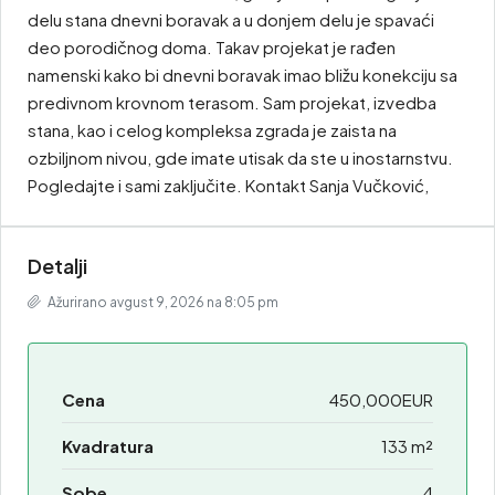
delu stana dnevni boravak a u donjem delu je spavaći
deo porodičnog doma. Takav projekat je rađen
namenski kako bi dnevni boravak imao bližu konekciju sa
predivnom krovnom terasom. Sam projekat, izvedba
stana, kao i celog kompleksa zgrada je zaista na
ozbiljnom nivou, gde imate utisak da ste u inostarnstvu.
Pogledajte i sami zaključite. Kontakt Sanja Vučković,
Detalji
Ažurirano avgust 9, 2026 na 8:05 pm
Cena
450,000EUR
Kvadratura
133 m²
Sobe
4