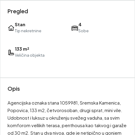
Pregled
Stan
4
Tip nekretnine
Sobe
133 m²
Veličina objekta
Opis
Agencijska oznaka stana 1059981, Sremska Kamenica,
Popovica, 133 m2, četvorosoban, drugi sprat, mini vile.
Udobnost i luksuz u okruženju svežeg vaduha, sa svim
komforom vellikih terasa, penthousa kao takvog i garaže
od 30 m2. Stan u dva nivoa, gde je netipično u gonjem