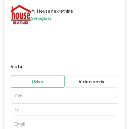
House nekretnine
Svi oglasi
Vrsta
Uživo
Video poziv