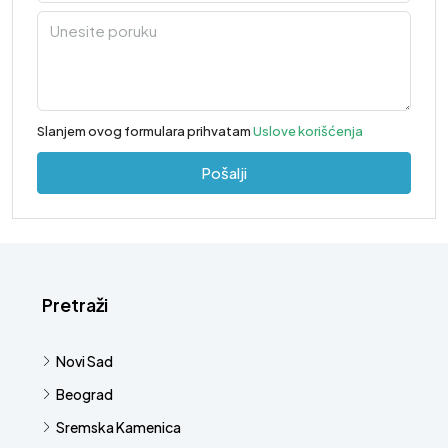
Slanjem ovog formulara prihvatam
Uslove korišćenja
Pošalji
Pretraži
Novi Sad
Beograd
Sremska Kamenica