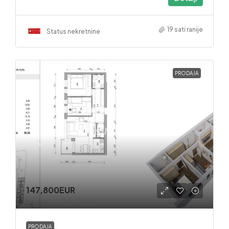
19 sati ranije
Status nekretnine
PRODAJA
147,800EUR
PRODAJA