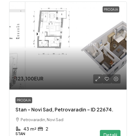
PRODAJA
123,100EUR
PRODAJA
Stan – Novi Sad, Petrovaradin – ID 22674.
Petrovaradin, Novi Sad
43
m²
2
STAN
Detalji