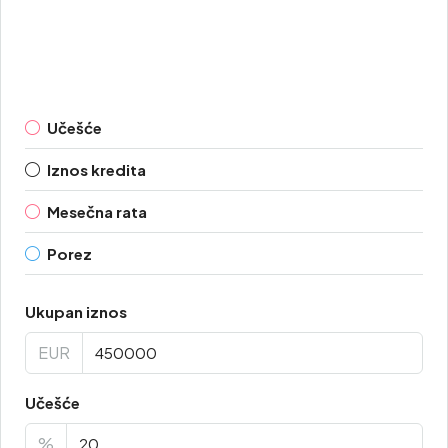
Učešće
Iznos kredita
Mesečna rata
Porez
Ukupan iznos
EUR
Učešće
%