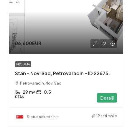
86,600EUR
PRODAJA
Stan – Novi Sad, Petrovaradin – ID 22675.
Petrovaradin, Novi Sad
29
m²
0.5
STAN
Detalji
19 sati ranije
Status nekretnine