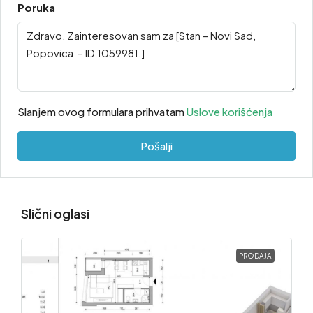
Poruka
Slanjem ovog formulara prihvatam
Uslove korišćenja
Pošalji
Slični oglasi
PRODAJA