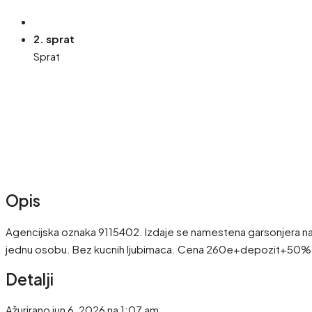
2. sprat
Sprat
Opis
Agencijska oznaka 9115402. Izdaje se namestena garsonjera na T
jednu osobu. Bez kucnih ljubimaca. Cena 260e+depozit+50% age
Detalji
Ažurirano jun 6, 2026 na 1:07 am