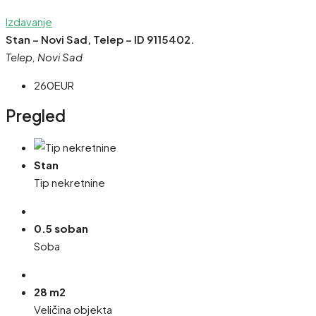
Izdavanje
Stan – Novi Sad, Telep – ID 9115402.
Telep, Novi Sad
260EUR
Pregled
Stan
Tip nekretnine
0.5 soban
Soba
28 m2
Veličina objekta