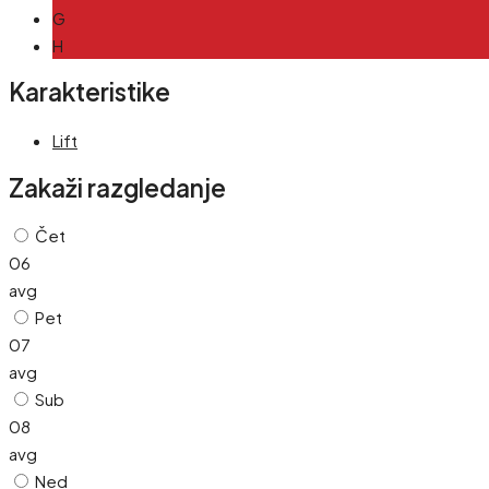
G
H
Karakteristike
Lift
Zakaži razgledanje
Čet
06
avg
Pet
07
avg
Sub
08
avg
Ned