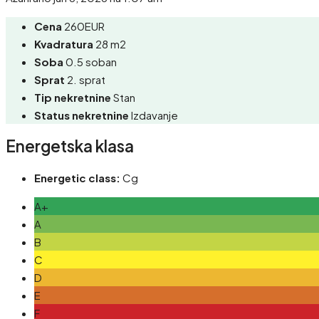
Cena
260EUR
Kvadratura
28 m2
Soba
0.5 soban
Sprat
2. sprat
Tip nekretnine
Stan
Status nekretnine
Izdavanje
Energetska klasa
Energetic class:
Cg
A+
A
B
C
D
E
F