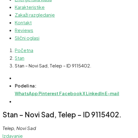
Karakteristike
Zakaži razgledanje
Kontakt
Reviews
Slični oglasi
Početna
Stan
Stan – Novi Sad, Telep – ID 9115402.
Podeli na:
WhatsApp
Pinterest
Facebook
X
LinkedIn
E-mail
Stan – Novi Sad, Telep – ID 9115402.
Telep, Novi Sad
Izdavanje