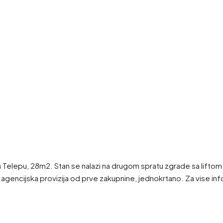
elepu, 28m2. Stan se nalazi na drugom spratu zgrade sa liftom. S
ncijska provizija od prve zakupnine, jednokrtano. Za vise inf