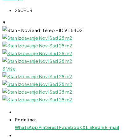
260EUR
8
3 Više
Podeli na:
WhatsApp
Pinterest
Facebook
X
LinkedIn
E-mail