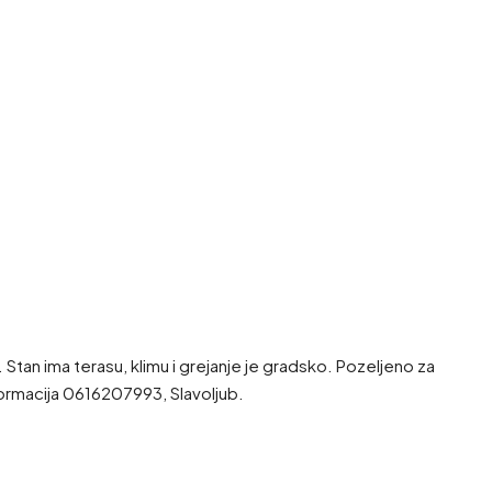
tan ima terasu, klimu i grejanje je gradsko. Pozeljeno za
ormacija 0616207993, Slavoljub.