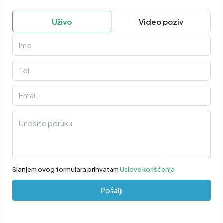
Uživo
Video poziv
Slanjem ovog formulara prihvatam
Uslove korišćenja
Pošalji