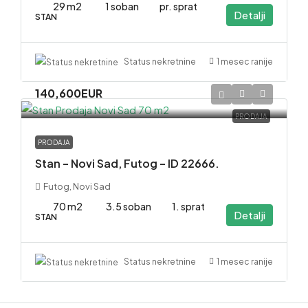
29 m2
1 soban
pr. sprat
Detalji
STAN
1 mesec ranije
Status nekretnine
140,600EUR
PRODAJA
PRODAJA
Stan – Novi Sad, Futog – ID 22666.
Futog, Novi Sad
70 m2
3.5 soban
1. sprat
Detalji
STAN
1 mesec ranije
Status nekretnine