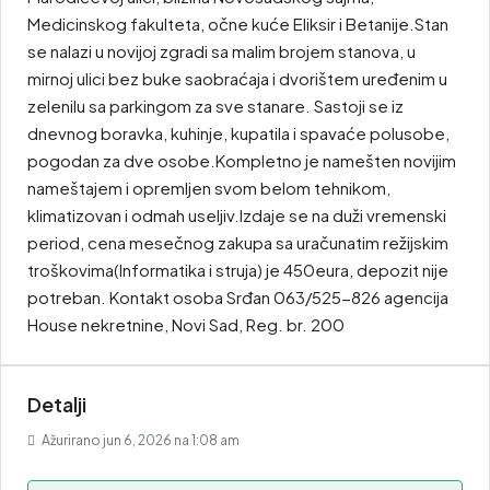
Medicinskog fakulteta, očne kuće Eliksir i Betanije.Stan
se nalazi u novijoj zgradi sa malim brojem stanova, u
mirnoj ulici bez buke saobraćaja i dvorištem uređenim u
zelenilu sa parkingom za sve stanare. Sastoji se iz
dnevnog boravka, kuhinje, kupatila i spavaće polusobe,
pogodan za dve osobe.Kompletno je namešten novijim
nameštajem i opremljen svom belom tehnikom,
klimatizovan i odmah useljiv.Izdaje se na duži vremenski
period, cena mesečnog zakupa sa uračunatim režijskim
troškovima(Informatika i struja) je 450eura, depozit nije
potreban. Kontakt osoba Srđan 063/525-826 agencija
House nekretnine, Novi Sad, Reg. br. 200
Detalji
Ažurirano jun 6, 2026 na 1:08 am