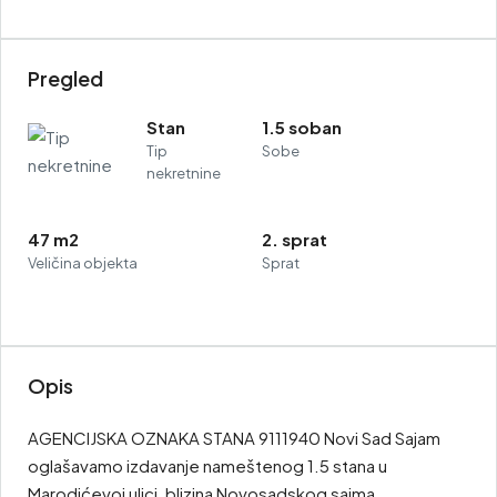
Pregled
Stan
1.5 soban
Tip
Sobe
nekretnine
47 m2
2. sprat
Veličina objekta
Sprat
Opis
AGENCIJSKA OZNAKA STANA 9111940 Novi Sad Sajam
oglašavamo izdavanje nameštenog 1.5 stana u
Marodićevoj ulici, blizina Novosadskog sajma,