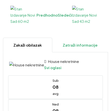
Predhodno
Sledeći
Zakaži obilazak
Zatraži informacije
House nekretnine
Svi oglasi
Sub
08
avg
Ned
09