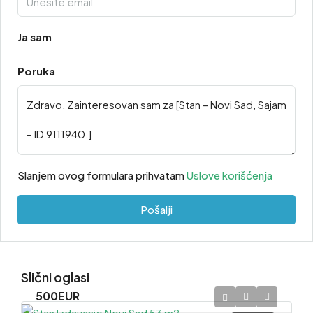
Ja sam
Poruka
Slanjem ovog formulara prihvatam
Uslove korišćenja
Pošalji
Slični oglasi
500EUR