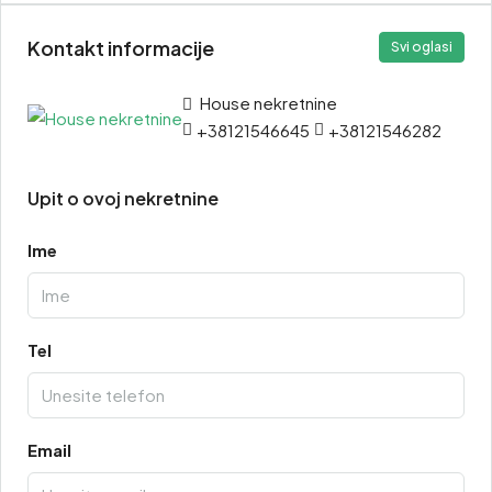
Kontakt informacije
Svi oglasi
House nekretnine
+38121546645
+38121546282
Upit o ovoj nekretnine
Ime
Tel
Email