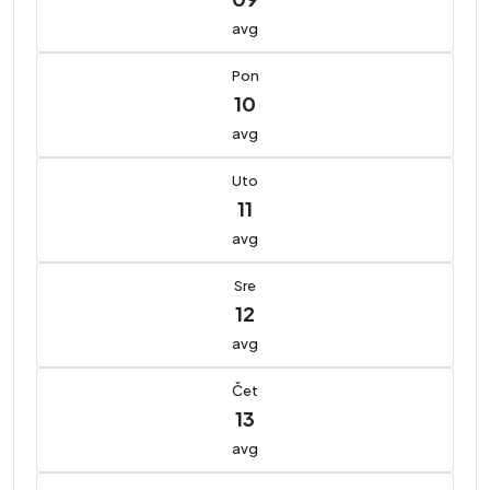
avg
Pon
10
avg
Uto
11
avg
Sre
12
avg
Čet
13
avg