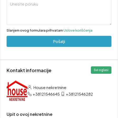
Slanjem ovog formulara prihvatam
Uslove korišćenja
Pošalji
Kontakt informacije
Svi oglasi
House nekretnine
+38121546645
+38121546282
Upit o ovoj nekretnine