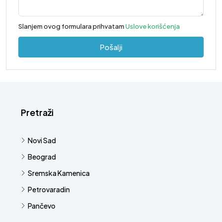
Slanjem ovog formulara prihvatam
Uslove korišćenja
Pošalji
Pretraži
Novi Sad
Beograd
Sremska Kamenica
Petrovaradin
Pančevo