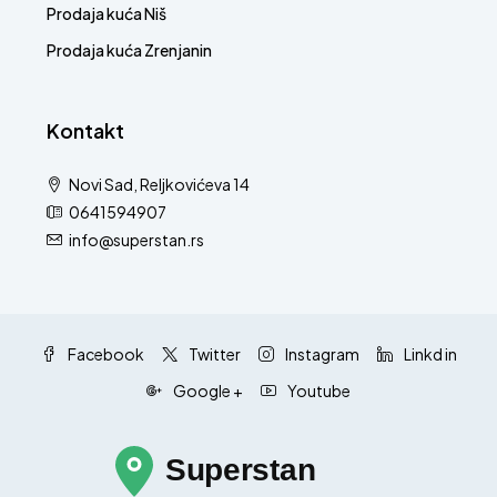
Prodaja kuća Niš
Prodaja kuća Zrenjanin
Kontakt
Novi Sad, Reljkovićeva 14
0641594907
info@superstan.rs
Facebook
Twitter
Instagram
Linkd in
Google +
Youtube