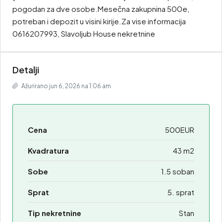
pogodan za dve osobe.Mesečna zakupnina 500e,
potreban i depozit u visini kirije.Za vise informacija
0616207993, Slavoljub House nekretnine
Detalji
Ažurirano jun 6, 2026 na 1:06 am
Cena
500EUR
Kvadratura
43 m2
Sobe
1.5 soban
Sprat
5. sprat
Tip nekretnine
Stan