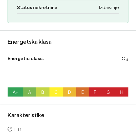
Status nekretnine
Izdavanje
Energetska klasa
Energetic class:
Cg
A+
A
B
C
D
E
F
G
H
Karakteristike
Lift