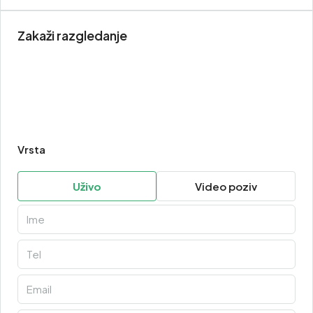
Zakaži razgledanje
Vrsta
Uživo
Video poziv