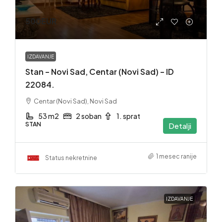
500EUR
IZDAVANJE
Stan – Novi Sad, Centar (Novi Sad) – ID
22084.
Centar (Novi Sad), Novi Sad
53 m2
2 soban
1. sprat
STAN
Detalji
1 mesec ranije
Status nekretnine
IZDAVANJE