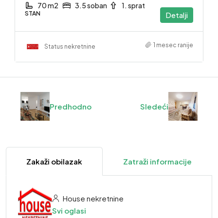
70 m2
3.5 soban
1. sprat
STAN
Detalji
1 mesec ranije
Status nekretnine
Predhodno
Sledeći
Zakaži obilazak
Zatraži informacije
House nekretnine
Svi oglasi