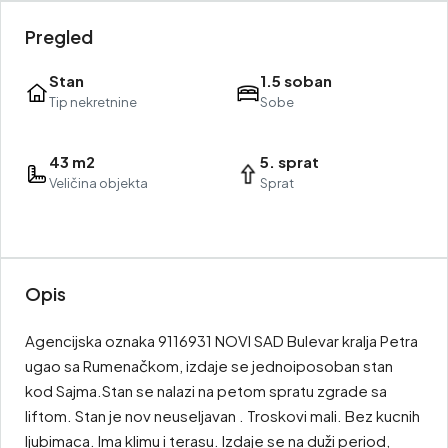
Pregled
Stan
1.5 soban
Tip nekretnine
Sobe
43 m2
5. sprat
Veličina objekta
Sprat
Opis
Agencijska oznaka 9116931 NOVI SAD Bulevar kralja Petra
ugao sa Rumenačkom, izdaje se jednoiposoban stan
kod Sajma.Stan se nalazi na petom spratu zgrade sa
liftom. Stan je nov neuseljavan . Troskovi mali. Bez kucnih
ljubimaca. Ima klimu i terasu. Izdaje se na duži period,