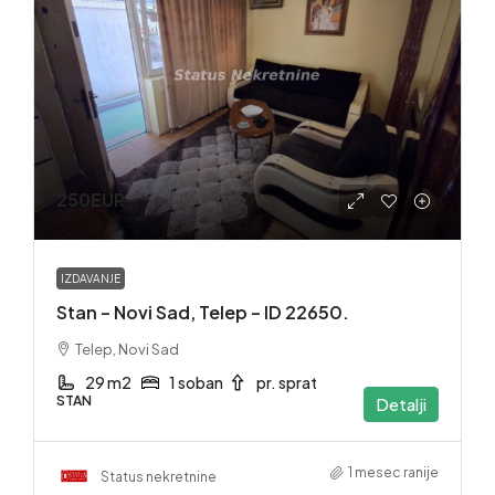
250EUR
IZDAVANJE
Stan – Novi Sad, Telep – ID 22650.
Telep, Novi Sad
29 m2
1 soban
pr. sprat
STAN
Detalji
1 mesec ranije
Status nekretnine