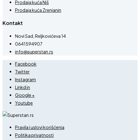
Prodaja kuća Niš
Prodaja kuća Zrenjanin
Kontakt
Novi Sad, Reljkovićeva 14
0641594907
info@superstan.rs
Facebook
Twitter
Instagram
Linkd in
Google +
Youtube
Pravila i uslovi korišćenja
Politika privatnosti