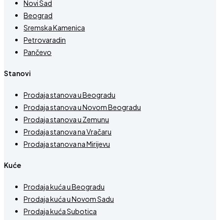
Novi Sad
Beograd
Sremska Kamenica
Petrovaradin
Pančevo
Stanovi
Prodaja stanova u Beogradu
Prodaja stanova u Novom Beogradu
Prodaja stanova u Zemunu
Prodaja stanova na Vračaru
Prodaja stanova na Mirijevu
Kuće
Prodaja kuća u Beogradu
Prodaja kuća u Novom Sadu
Prodaja kuća Subotica