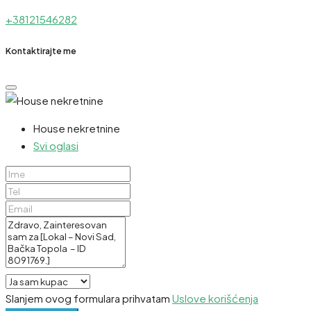
+38121546282
Kontaktirajte me
House nekretnine
Svi oglasi
Slanjem ovog formulara prihvatam
Uslove korišćenja