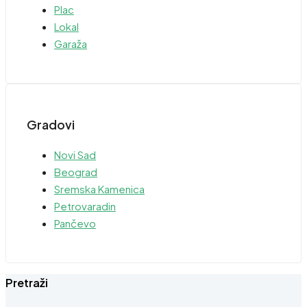
Plac
Lokal
Garaža
Gradovi
Novi Sad
Beograd
Sremska Kamenica
Petrovaradin
Pančevo
Pretraži