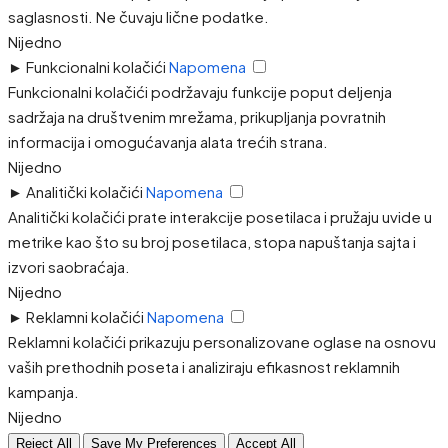
saglasnosti. Ne čuvaju lične podatke.
Nijedno
►
Funkcionalni kolačići
Napomena
Funkcionalni kolačići podržavaju funkcije poput deljenja
sadržaja na društvenim mrežama, prikupljanja povratnih
informacija i omogućavanja alata trećih strana.
Nijedno
►
Analitički kolačići
Napomena
Analitički kolačići prate interakcije posetilaca i pružaju uvide u
metrike kao što su broj posetilaca, stopa napuštanja sajta i
izvori saobraćaja.
Nijedno
►
Reklamni kolačići
Napomena
Reklamni kolačići prikazuju personalizovane oglase na osnovu
vaših prethodnih poseta i analiziraju efikasnost reklamnih
kampanja.
Nijedno
Reject All
Save My Preferences
Accept All