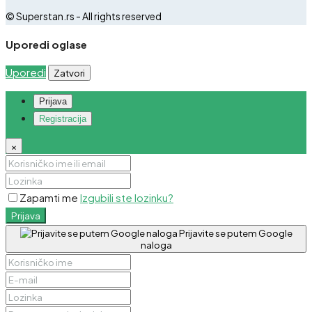
© Superstan.rs - All rights reserved
Uporedi oglase
Uporedi
Zatvori
Prijava
Registracija
×
Zapamti me
Izgubili ste lozinku?
Prijava
Prijavite se putem Google
naloga