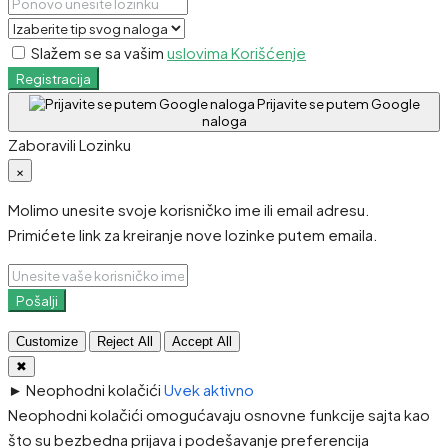
Slažem se sa vašim
uslovima Korišćenje
Registracija
Prijavite se putem Google
naloga
Zaboravili Lozinku
×
Molimo unesite svoje korisničko ime ili email adresu.
Primićete link za kreiranje nove lozinke putem emaila.
Pošalji
Customize
Reject All
Accept All
✖
►
Neophodni kolačići
Uvek aktivno
Neophodni kolačići omogućavaju osnovne funkcije sajta kao
što su bezbedna prijava i podešavanje preferencija