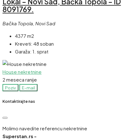
Lokal – Novi Sad, Bačka Topola – ID
8091769.
Bačka Topola, Novi Sad
4377 m2
Kreveti:
48 soban
Garaža:
1. sprat
House nekretnine
2 meseca ranije
Poziv
E-mail
Kontaktirajte nas
Molimo navedite referencu nekretnine
Superstan.rs -