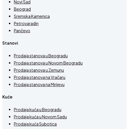
Novi Sad
Beograd
Sremska Kamenica
Petrovaradin
Pančevo
Stanovi
Prodaja stanova u Beogradu
Prodaja stanova u Novom Beogradu
Prodaja stanova u Zemunu
Prodaja stanova na Vračaru
Prodaja stanova na Mirijevu
Kuće
Prodaja kuća u Beogradu
Prodaja kuća u Novom Sadu
Prodaja kuća Subotica