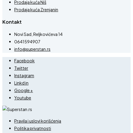
Prodaja kuća Niš
Prodaja kuća Zrenjanin
Kontakt
Novi Sad, Reljkovićeva 14
0641594907
info@superstan.rs
Facebook
Twitter
Instagram
Linkd in
Google +
Youtube
Pravila i uslovi korišćenja
Politika privatnosti