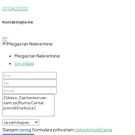
0113622322
Kontaktirajte me
Megastan Nekretnine
Svi oglasi
Slanjem ovog formulara prihvatam
Uslove korišćenja