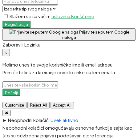
Slažem se sa vašim
uslovima Korišćenje
Registracija
Prijavite se putem Google
naloga
Zaboravili Lozinku
×
Molimo unesite svoje korisničko ime ili email adresu.
Primićete link za kreiranje nove lozinke putem emaila.
Pošalji
Customize
Reject All
Accept All
✖
►
Neophodni kolačići
Uvek aktivno
Neophodni kolačići omogućavaju osnovne funkcije sajta kao
što su bezbedna prijava i podešavanje preferencija