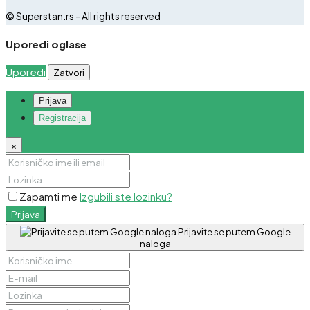
© Superstan.rs - All rights reserved
Uporedi oglase
Uporedi
Zatvori
Prijava
Registracija
×
Zapamti me
Izgubili ste lozinku?
Prijava
Prijavite se putem Google
naloga