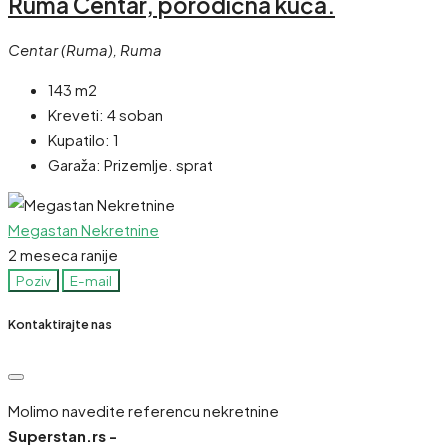
Ruma Centar, porodična kuća.
Centar (Ruma), Ruma
143 m2
Kreveti:
4 soban
Kupatilo:
1
Garaža:
Prizemlje. sprat
Megastan Nekretnine
2 meseca ranije
Poziv
E-mail
Kontaktirajte nas
Molimo navedite referencu nekretnine
Superstan.rs -