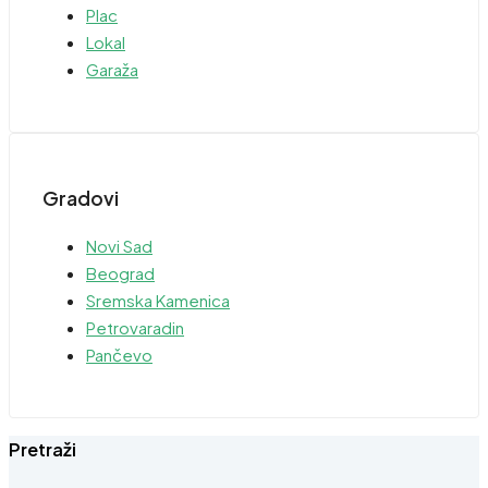
Plac
Lokal
Garaža
Gradovi
Novi Sad
Beograd
Sremska Kamenica
Petrovaradin
Pančevo
Pretraži