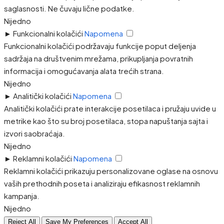
saglasnosti. Ne čuvaju lične podatke.
Nijedno
►
Funkcionalni kolačići
Napomena
Funkcionalni kolačići podržavaju funkcije poput deljenja
sadržaja na društvenim mrežama, prikupljanja povratnih
informacija i omogućavanja alata trećih strana.
Nijedno
►
Analitički kolačići
Napomena
Analitički kolačići prate interakcije posetilaca i pružaju uvide u
metrike kao što su broj posetilaca, stopa napuštanja sajta i
izvori saobraćaja.
Nijedno
►
Reklamni kolačići
Napomena
Reklamni kolačići prikazuju personalizovane oglase na osnovu
vaših prethodnih poseta i analiziraju efikasnost reklamnih
kampanja.
Nijedno
Reject All
Save My Preferences
Accept All