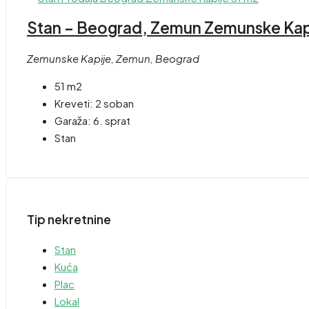
Stan – Beograd, Zemun Zemunske Kapi
Zemunske Kapije, Zemun, Beograd
51 m2
Kreveti:
2 soban
Garaža:
6. sprat
Stan
Tip nekretnine
Stan
Kuća
Plac
Lokal