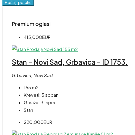
Pošalji poruku
Premium oglasi
415,000EUR
Stan – Novi Sad, Grbavica – ID 1753.
Grbavica, Novi Sad
155 m2
Kreveti:
5 soban
Garaža:
3. sprat
Stan
220,000EUR