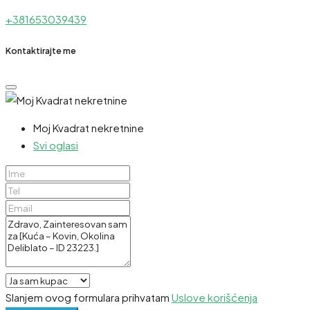
+381653039439
Kontaktirajte me
Moj Kvadrat nekretnine
Svi oglasi
Slanjem ovog formulara prihvatam
Uslove korišćenja