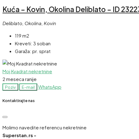
Kuća – Kovin, Okolina Deliblato – ID 2322
Deliblato, Okolina, Kovin
119 m2
Kreveti:
3 soban
Garaža:
pr. sprat
Moj Kvadrat nekretnine
2 meseca ranije
WhatsApp
Poziv
E-mail
Kontaktirajte nas
Molimo navedite referencu nekretnine
Superstan.rs -