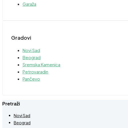
Garaža
Gradovi
Novi Sad
Beograd
Sremska Kamenica
Petrovaradin
Pančevo
Pretraži
Novi Sad
Beograd