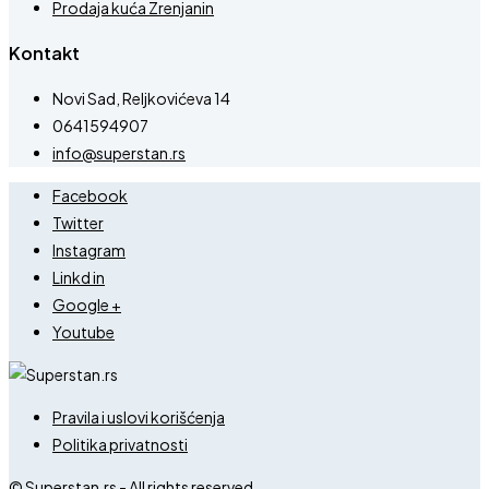
Prodaja kuća Zrenjanin
Kontakt
Novi Sad, Reljkovićeva 14
0641594907
info@superstan.rs
Facebook
Twitter
Instagram
Linkd in
Google +
Youtube
Pravila i uslovi korišćenja
Politika privatnosti
© Superstan.rs - All rights reserved