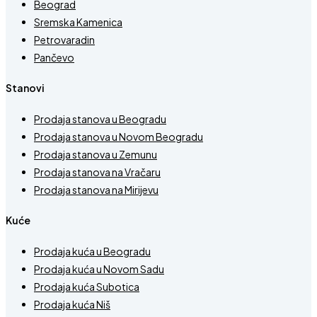
Beograd
Sremska Kamenica
Petrovaradin
Pančevo
Stanovi
Prodaja stanova u Beogradu
Prodaja stanova u Novom Beogradu
Prodaja stanova u Zemunu
Prodaja stanova na Vračaru
Prodaja stanova na Mirijevu
Kuće
Prodaja kuća u Beogradu
Prodaja kuća u Novom Sadu
Prodaja kuća Subotica
Prodaja kuća Niš