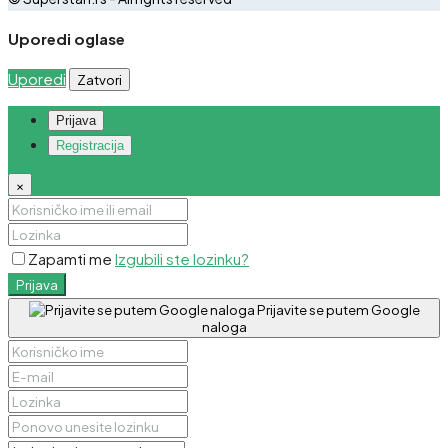
Uporedi oglase
Uporedi
Zatvori
Prijava
Registracija
×
Zapamti me
Izgubili ste lozinku?
Prijava
Prijavite se putem Google
naloga