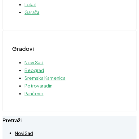
Lokal
Garaža
Gradovi
Novi Sad
Beograd
Sremska Kamenica
Petrovaradin
Pančevo
Pretraži
Novi Sad