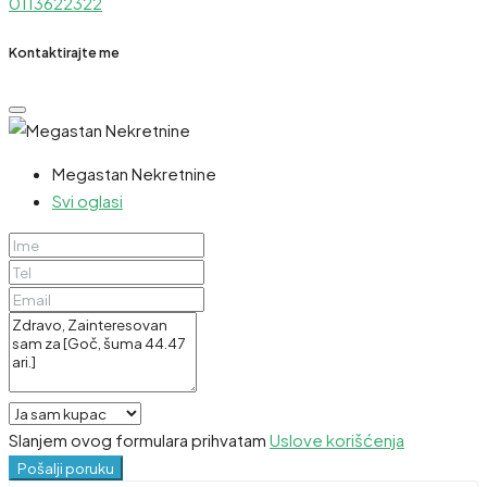
0113622322
Kontaktirajte me
Megastan Nekretnine
Svi oglasi
Slanjem ovog formulara prihvatam
Uslove korišćenja
Pošalji poruku