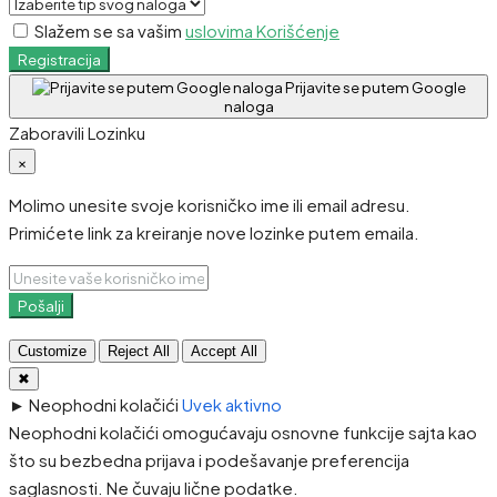
Slažem se sa vašim
uslovima Korišćenje
Registracija
Prijavite se putem Google
naloga
Zaboravili Lozinku
×
Molimo unesite svoje korisničko ime ili email adresu.
Primićete link za kreiranje nove lozinke putem emaila.
Pošalji
Customize
Reject All
Accept All
✖
►
Neophodni kolačići
Uvek aktivno
Neophodni kolačići omogućavaju osnovne funkcije sajta kao
što su bezbedna prijava i podešavanje preferencija
saglasnosti. Ne čuvaju lične podatke.