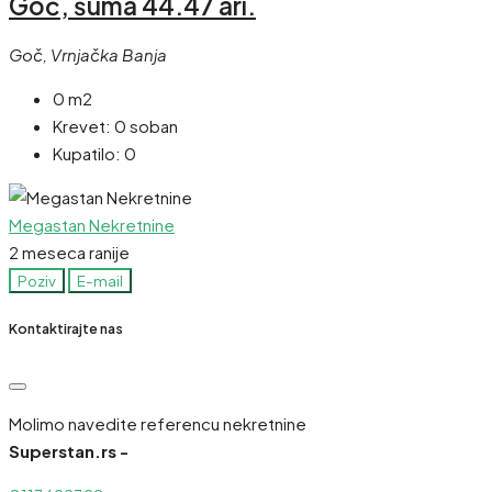
Goč, šuma 44.47 ari.
Goč, Vrnjačka Banja
0 m2
Krevet:
0 soban
Kupatilo:
0
Megastan Nekretnine
2 meseca ranije
Poziv
E-mail
Kontaktirajte nas
Molimo navedite referencu nekretnine
Superstan.rs -