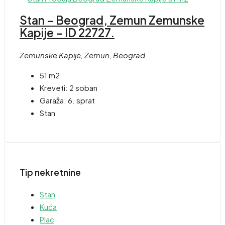
Stan – Beograd, Zemun Zemunske
Kapije – ID 22727.
Zemunske Kapije, Zemun, Beograd
51 m2
Kreveti:
2 soban
Garaža:
6. sprat
Stan
Tip nekretnine
Stan
Kuća
Plac