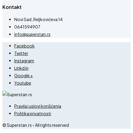
Kontakt
Novi Sad, Reljkovićeva 14
0641594907
info@superstan.rs
Facebook
Twitter
Instagram
Linkd in
Google +
Youtube
Pravila i uslovi korišćenja
Politika privatnosti
© Superstan.rs - All rights reserved