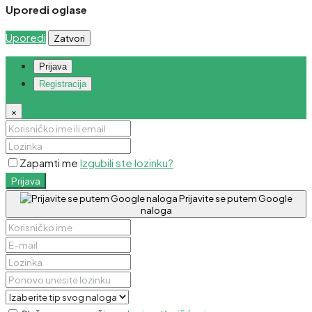
Uporedi oglase
Uporedi
Zatvori
Prijava
Registracija
×
Zapamti me
Izgubili ste lozinku?
Prijava
Prijavite se putem Google
naloga