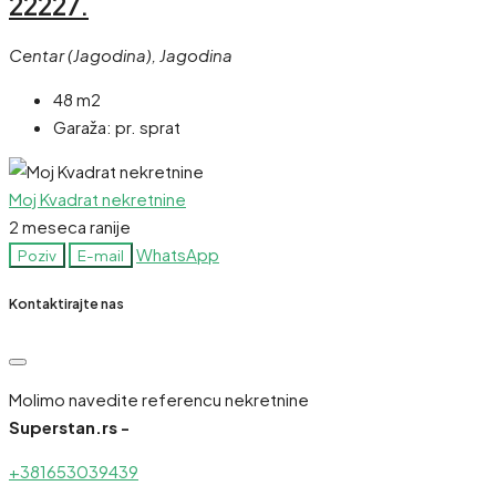
22227.
Centar (Jagodina), Jagodina
48 m2
Garaža:
pr. sprat
Moj Kvadrat nekretnine
2 meseca ranije
WhatsApp
Poziv
E-mail
Kontaktirajte nas
Molimo navedite referencu nekretnine
Superstan.rs -
+381653039439