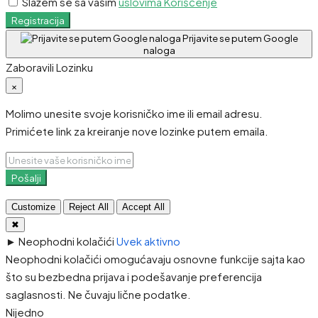
Slažem se sa vašim
uslovima Korišćenje
Registracija
Prijavite se putem Google
naloga
Zaboravili Lozinku
×
Molimo unesite svoje korisničko ime ili email adresu.
Primićete link za kreiranje nove lozinke putem emaila.
Pošalji
Customize
Reject All
Accept All
✖
►
Neophodni kolačići
Uvek aktivno
Neophodni kolačići omogućavaju osnovne funkcije sajta kao
što su bezbedna prijava i podešavanje preferencija
saglasnosti. Ne čuvaju lične podatke.
Nijedno