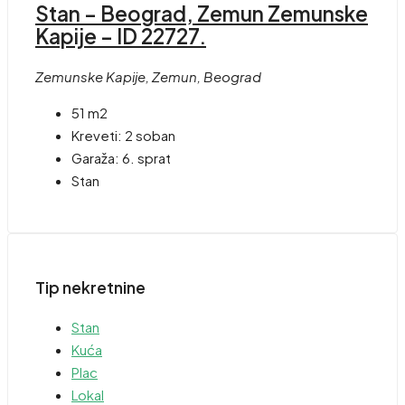
Stan – Beograd, Zemun Zemunske
Kapije – ID 22727.
Zemunske Kapije, Zemun, Beograd
51 m2
Kreveti:
2 soban
Garaža:
6. sprat
Stan
Tip nekretnine
Stan
Kuća
Plac
Lokal