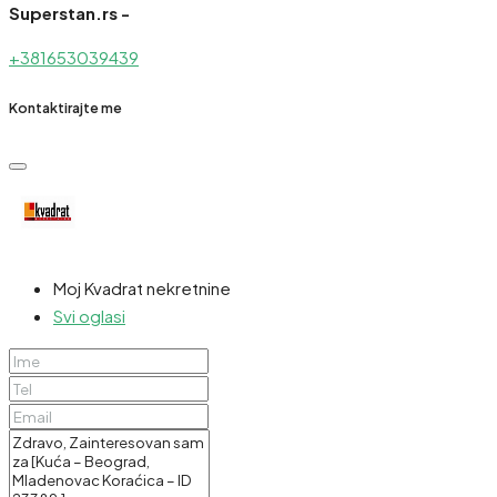
Superstan.rs -
+381653039439
Kontaktirajte me
Moj Kvadrat nekretnine
Svi oglasi