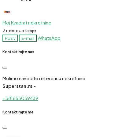
Moj Kvadrat nekretnine
2 meseca ranije
WhatsApp
Poziv
E-mail
Kontaktirajte nas
Molimo navedite referencu nekretnine
Superstan.rs -
+381653039439
Kontaktirajte me