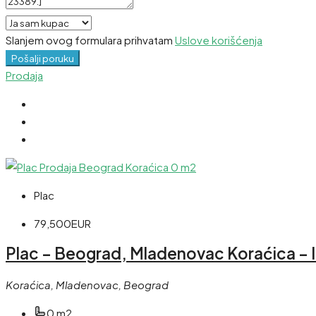
Slanjem ovog formulara prihvatam
Uslove korišćenja
Pošalji poruku
Prodaja
Plac
79,500EUR
Plac – Beograd, Mladenovac Koraćica – 
Koraćica, Mladenovac, Beograd
0 m2