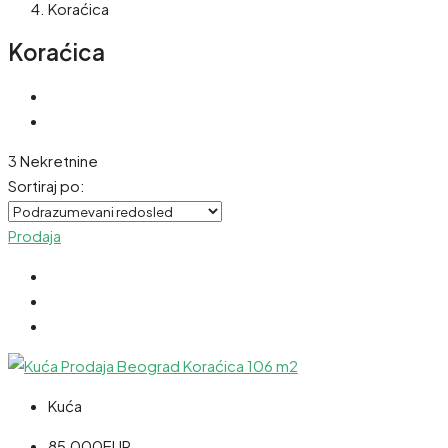
Koraćica
Koraćica
3 Nekretnine
Sortiraj po:
Prodaja
Kuća
85,000EUR