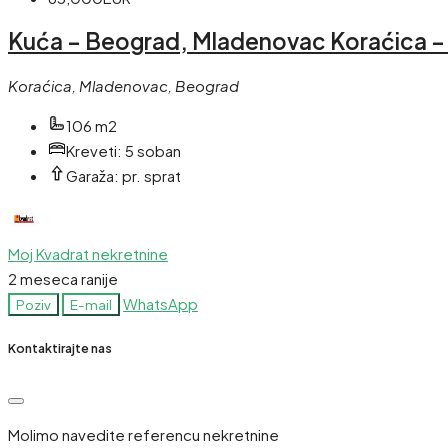
Kuća – Beograd, Mladenovac Koraćica – 
Koraćica, Mladenovac, Beograd
106 m2
Kreveti:
5 soban
Garaža:
pr. sprat
Moj Kvadrat nekretnine
2 meseca ranije
WhatsApp
Poziv
E-mail
Kontaktirajte nas
Molimo navedite referencu nekretnine