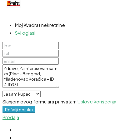
Moj Kvadrat nekretnine
Svi oglasi
Slanjem ovog formulara prihvatam
Uslove korišćenja
Pošalji poruku
Prodaja