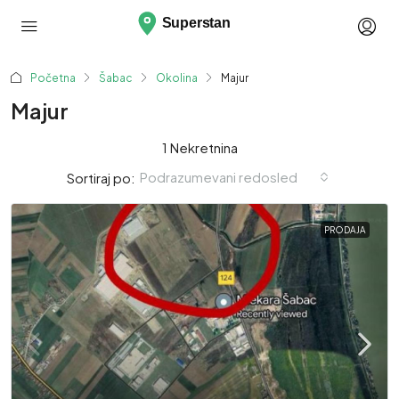
Početna
Šabac
Okolina
Majur
Majur
1 Nekretnina
Podrazumevani redosled
Sortiraj po:
PRODAJA