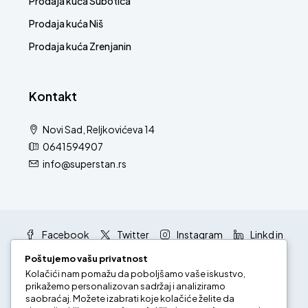
Prodaja kuća Subotica
Prodaja kuća Niš
Prodaja kuća Zrenjanin
Kontakt
Novi Sad, Reljkovićeva 14
0641594907
info@superstan.rs
Facebook
Twitter
Instagram
Linkd in
Google +
Youtube
Poštujemo vašu privatnost
Kolačići nam pomažu da poboljšamo vaše iskustvo,
prikažemo personalizovan sadržaj i analiziramo
saobraćaj. Možete izabrati koje kolačiće želite da