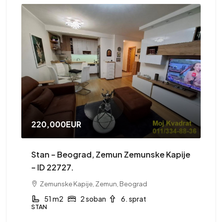
220,000EUR
41
Stan – Beograd, Zemun Zemunske Kapije
St
– ID 22727.
Zemunske Kapije, Zemun, Beograd
ST
51 m2
2 soban
6. sprat
STAN