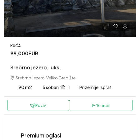
KUĆA
99,000EUR
Srebrno jezero, luks.
Srebrno Jezero, Veliko Gradište
90 m2
5 soban
1
Prizemlje. sprat
Poziv
E-mail
Premium oglasi