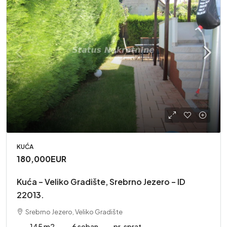
KUĆA
180,000EUR
Kuća – Veliko Gradište, Srebrno Jezero – ID
22013.
Srebrno Jezero, Veliko Gradište
145 m2
6 soban
pr. sprat