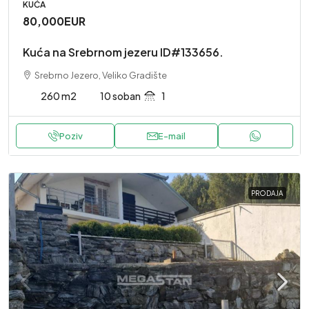
KUĆA
80,000EUR
Kuća na Srebrnom jezeru ID#133656.
Srebrno Jezero, Veliko Gradište
260 m2
10 soban
1
Poziv
E-mail
PRODAJA