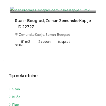
220,000EUR
Stan – Beograd, Zemun Zemunske Kapije
– ID 22727.
Zemunske Kapije, Zemun, Beograd
51 m2
2 soban
6. sprat
STAN
41
Tip nekretnine
St
Stan
Kuća
ST
Plac