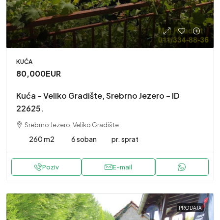
KUĆA
80,000EUR
Kuća – Veliko Gradište, Srebrno Jezero – ID
22625.
Srebrno Jezero, Veliko Gradište
260 m2
6 soban
pr. sprat
Poziv
E-mail
PRODAJA