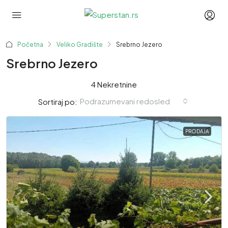
Početna
Veliko Gradište
Srebrno Jezero
Srebrno Jezero
4 Nekretnine
Podrazumevani redosled
Sortiraj po:
PRODAJA