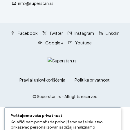
info@superstan.rs
Facebook
Twitter
Instagram
Linkd in
Google +
Youtube
Pravila i uslovi korišćenja
Politika privatnosti
© Superstan.rs - All rights reserved
Poštujemo vašu privatnost
Kolačići nam pomažu da poboljšamo vaše iskustvo,
prikažemo personalizovan sadržaj i analiziramo