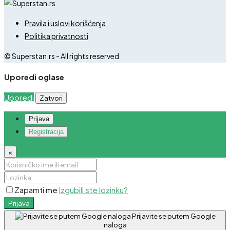
Pravila i uslovi korišćenja
Politika privatnosti
© Superstan.rs - All rights reserved
Uporedi oglase
Uporedi
Zatvori
Prijava
Registracija
×
Zapamti me
Izgubili ste lozinku?
Prijava
Prijavite se putem Google
naloga