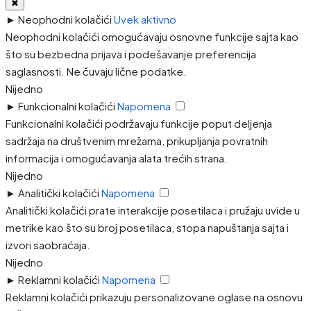
✖
►
Neophodni kolačići
Uvek aktivno
Neophodni kolačići omogućavaju osnovne funkcije sajta kao
što su bezbedna prijava i podešavanje preferencija
saglasnosti. Ne čuvaju lične podatke.
Nijedno
►
Funkcionalni kolačići
Napomena
Funkcionalni kolačići podržavaju funkcije poput deljenja
sadržaja na društvenim mrežama, prikupljanja povratnih
informacija i omogućavanja alata trećih strana.
Nijedno
►
Analitički kolačići
Napomena
Analitički kolačići prate interakcije posetilaca i pružaju uvide u
metrike kao što su broj posetilaca, stopa napuštanja sajta i
izvori saobraćaja.
Nijedno
►
Reklamni kolačići
Napomena
Reklamni kolačići prikazuju personalizovane oglase na osnovu