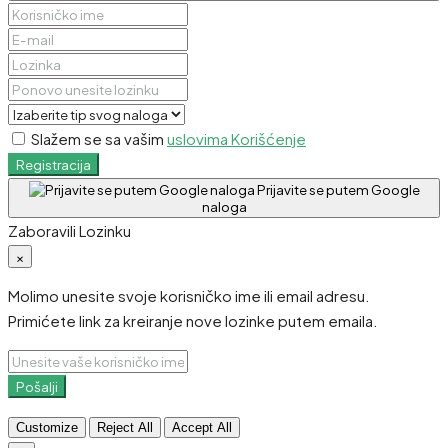
Slažem se sa vašim
uslovima Korišćenje
Registracija
Prijavite se putem Google
naloga
Zaboravili Lozinku
×
Molimo unesite svoje korisničko ime ili email adresu.
Primićete link za kreiranje nove lozinke putem emaila.
Pošalji
Customize
Reject All
Accept All