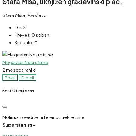
Stara Misa, uknjižen građevinski plac.
Stara Misa, Pančevo
0 m2
Krevet:
0 soban
Kupatilo:
0
Megastan Nekretnine
2 meseca ranije
Poziv
E-mail
Kontaktirajte nas
Molimo navedite referencu nekretnine
Superstan.rs -