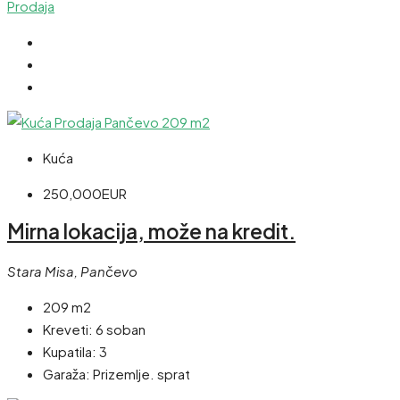
Prodaja
Kuća
250,000EUR
Mirna lokacija, može na kredit.
Stara Misa, Pančevo
209 m2
Kreveti:
6 soban
Kupatila:
3
Garaža:
Prizemlje. sprat