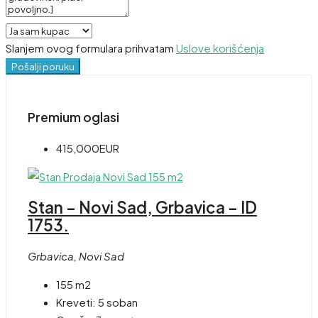
Slanjem ovog formulara prihvatam
Uslove korišćenja
Pošalji poruku
Premium oglasi
415,000EUR
Stan – Novi Sad, Grbavica – ID
1753.
Grbavica, Novi Sad
155 m2
Kreveti:
5 soban