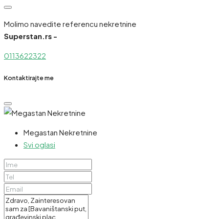
Molimo navedite referencu nekretnine
Superstan.rs -
0113622322
Kontaktirajte me
Megastan Nekretnine
Svi oglasi