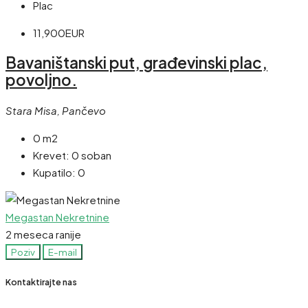
Plac
11,900EUR
Bavaništanski put, građevinski plac,
povoljno.
Stara Misa, Pančevo
0 m2
Krevet:
0 soban
Kupatilo:
0
Megastan Nekretnine
2 meseca ranije
Poziv
E-mail
Kontaktirajte nas