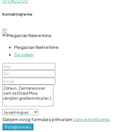
0113622322
Kontaktirajte me
Megastan Nekretnine
Svi oglasi
Slanjem ovog formulara prihvatam
Uslove korišćenja
Pošalji poruku