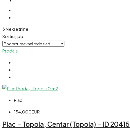
3 Nekretnine
Sortiraj po:
Prodaja
Plac
154,000EUR
Plac – Topola, Centar (Topola) – ID 20415