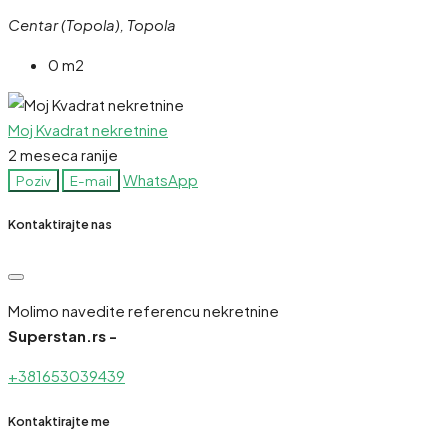
Centar (Topola), Topola
0 m2
Moj Kvadrat nekretnine
2 meseca ranije
WhatsApp
Poziv
E-mail
Kontaktirajte nas
Molimo navedite referencu nekretnine
Superstan.rs -
+381653039439
Kontaktirajte me