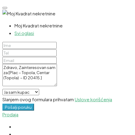
Moj Kvadrat nekretnine
Svi oglasi
Slanjem ovog formulara prihvatam
Uslove korišćenja
Pošalji poruku
Prodaja