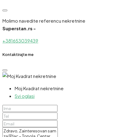
Molimo navedite referencu nekretnine
Superstan.rs -
+381653039439
Kontaktirajte me
Moj Kvadrat nekretnine
Svi oglasi