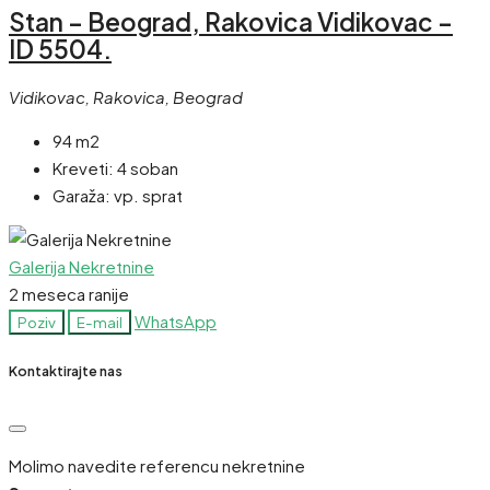
Stan – Beograd, Rakovica Vidikovac –
ID 5504.
Vidikovac, Rakovica, Beograd
94 m2
Kreveti:
4 soban
Garaža:
vp. sprat
Galerija Nekretnine
2 meseca ranije
WhatsApp
Poziv
E-mail
Kontaktirajte nas
Molimo navedite referencu nekretnine