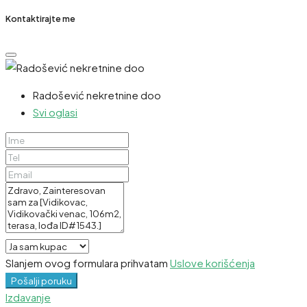
Kontaktirajte me
Radošević nekretnine doo
Svi oglasi
Slanjem ovog formulara prihvatam
Uslove korišćenja
Pošalji poruku
Izdavanje