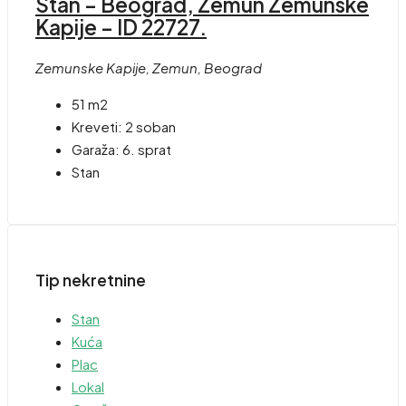
Stan – Beograd, Zemun Zemunske
Kapije – ID 22727.
Zemunske Kapije, Zemun, Beograd
51 m2
Kreveti:
2 soban
Garaža:
6. sprat
Stan
Tip nekretnine
Stan
Kuća
Plac
Lokal