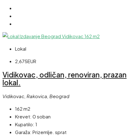
Lokal
2,675EUR
Vidikovac, odličan, renoviran, prazan
lokal.
Vidikovac, Rakovica, Beograd
162 m2
Krevet:
0 soban
Kupatilo:
1
Garaža:
Prizemlje. sprat