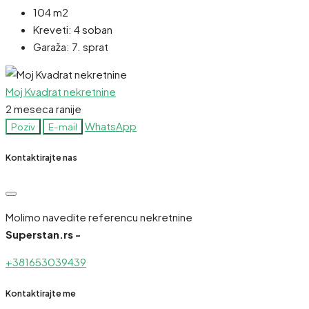
104 m2
Kreveti:
4 soban
Garaža:
7. sprat
Moj Kvadrat nekretnine
2 meseca ranije
WhatsApp
Poziv
E-mail
Kontaktirajte nas
Molimo navedite referencu nekretnine
Superstan.rs -
+381653039439
Kontaktirajte me