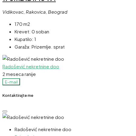
Vidikovac, Rakovica, Beograd
170 m2
Krevet:
0 soban
Kupatilo:
1
Garaža:
Prizemlje. sprat
Radošević nekretnine doo
2 meseca ranije
E-mail
Kontaktirajte me
Radošević nekretnine doo