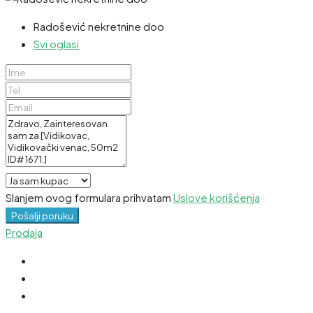
Radošević nekretnine doo
Svi oglasi
Slanjem ovog formulara prihvatam
Uslove korišćenja
Pošalji poruku
Prodaja