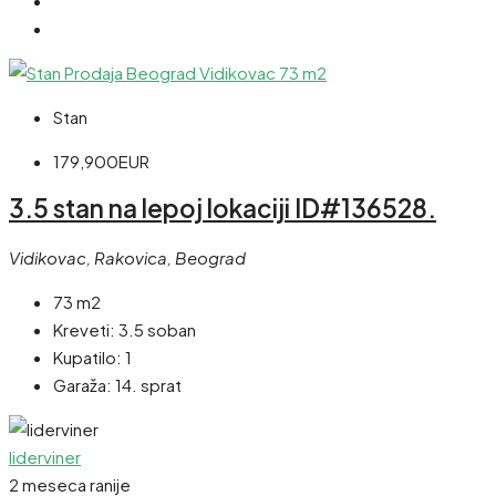
Stan
179,900EUR
3.5 stan na lepoj lokaciji ID#136528.
Vidikovac, Rakovica, Beograd
73 m2
Kreveti:
3.5 soban
Kupatilo:
1
Garaža:
14. sprat
liderviner
2 meseca ranije