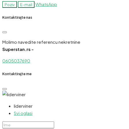
WhatsApp
Poziv
E-mail
Kontaktirajte nas
Molimo navedite referencu nekretnine
Superstan.rs -
0605037690
Kontaktirajte me
liderviner
Svi oglasi