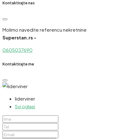
Kontaktirajte nas
Molimo navedite referencu nekretnine
Superstan.rs -
0605037690
Kontaktirajte me
liderviner
Svi oglasi