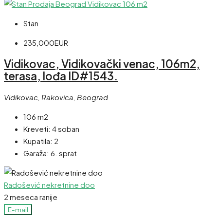
Stan
235,000EUR
Vidikovac, Vidikovački venac, 106m2,
terasa, lođa ID#1543.
Vidikovac, Rakovica, Beograd
106 m2
Kreveti:
4 soban
Kupatila:
2
Garaža:
6. sprat
Radošević nekretnine doo
2 meseca ranije
E-mail