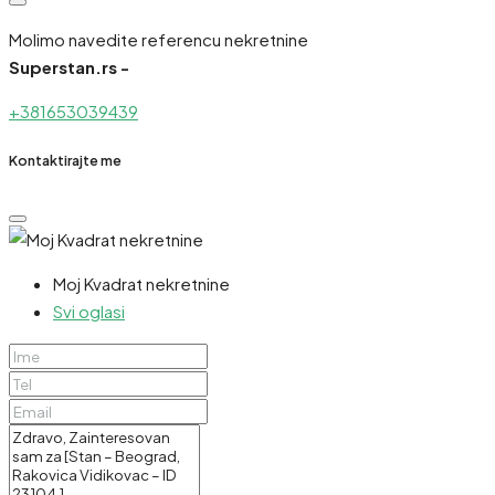
Molimo navedite referencu nekretnine
Superstan.rs -
+381653039439
Kontaktirajte me
Moj Kvadrat nekretnine
Svi oglasi