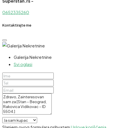
Superstan.rs -
0652335260
Kontaktirajte me
Galerija Nekretnine
Svi oglasi
Slanjem ovog formulara prihvatam
Uslove korišćenja