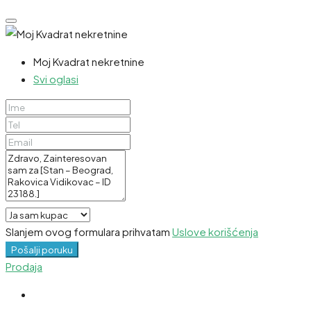
Moj Kvadrat nekretnine
Svi oglasi
Slanjem ovog formulara prihvatam
Uslove korišćenja
Pošalji poruku
Prodaja