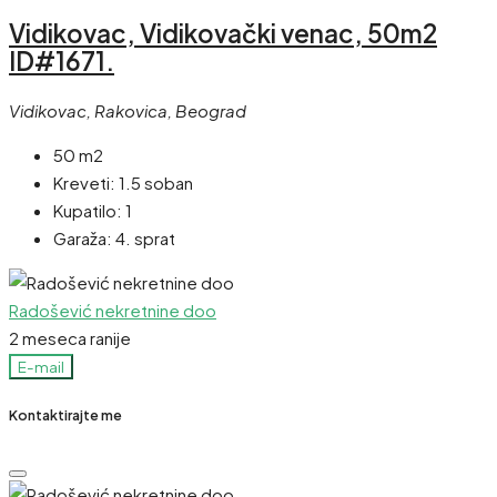
Vidikovac, Vidikovački venac, 50m2
ID#1671.
Vidikovac, Rakovica, Beograd
50 m2
Kreveti:
1.5 soban
Kupatilo:
1
Garaža:
4. sprat
Radošević nekretnine doo
2 meseca ranije
E-mail
Kontaktirajte me