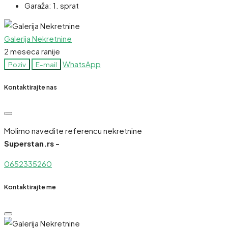
Garaža:
1. sprat
Galerija Nekretnine
2 meseca ranije
WhatsApp
Poziv
E-mail
Kontaktirajte nas
Molimo navedite referencu nekretnine
Superstan.rs -
0652335260
Kontaktirajte me