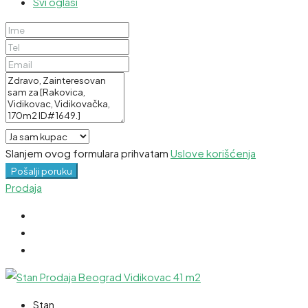
Svi oglasi
Slanjem ovog formulara prihvatam
Uslove korišćenja
Pošalji poruku
Prodaja
Stan