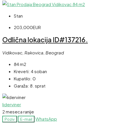
Stan
203,000EUR
Odlična lokacija ID#137216.
Vidikovac, Rakovica, Beograd
84 m2
Kreveti:
4 soban
Kupatilo:
0
Garaža:
8. sprat
liderviner
2 meseca ranije
WhatsApp
Poziv
E-mail