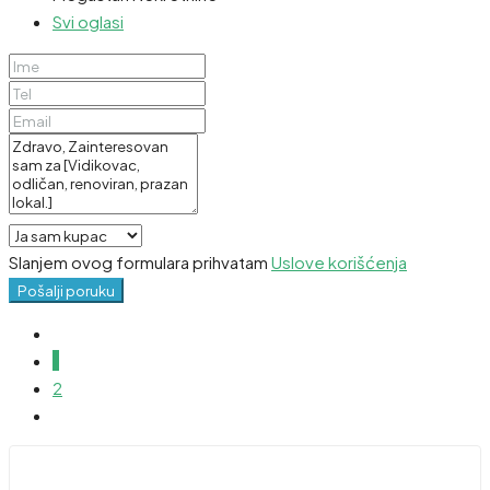
Svi oglasi
Slanjem ovog formulara prihvatam
Uslove korišćenja
Pošalji poruku
1
2