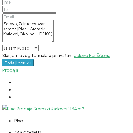
Slanjem ovog formulara prihvatam
Uslove korišćenja
Pošalji poruku
Prodaja
Plac
445,000EUR