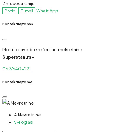
2 meseca ranije
WhatsApp
Poziv
E-mail
Kontaktirajte nas
Molimo navedite referencu nekretnine
Superstan.rs -
069/640-221
Kontaktirajte me
A Nekretnine
Svi oglasi