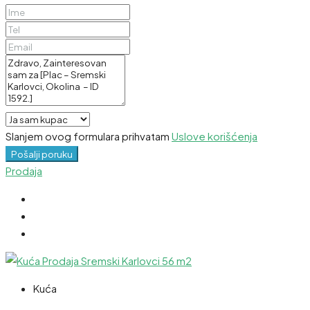
Slanjem ovog formulara prihvatam
Uslove korišćenja
Pošalji poruku
Prodaja
Kuća