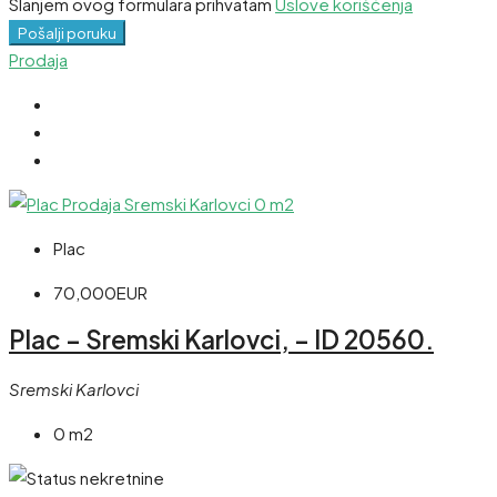
Slanjem ovog formulara prihvatam
Uslove korišćenja
Pošalji poruku
Prodaja
Plac
70,000EUR
Plac – Sremski Karlovci, – ID 20560.
Sremski Karlovci
0 m2