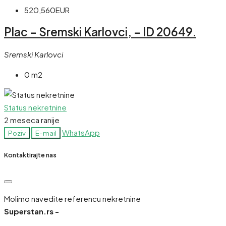
520,560EUR
Plac – Sremski Karlovci, – ID 20649.
Sremski Karlovci
0 m2
Status nekretnine
2 meseca ranije
WhatsApp
Poziv
E-mail
Kontaktirajte nas
Molimo navedite referencu nekretnine
Superstan.rs -