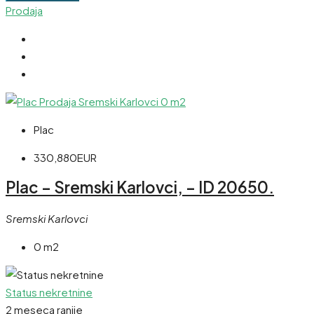
Prodaja
Plac
330,880EUR
Plac – Sremski Karlovci, – ID 20650.
Sremski Karlovci
0 m2
Status nekretnine
2 meseca ranije