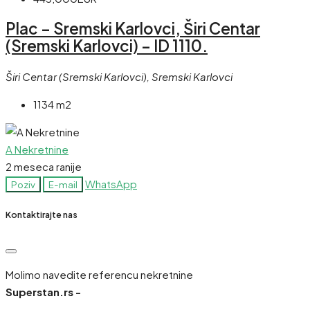
Plac – Sremski Karlovci, Širi Centar
(Sremski Karlovci) – ID 1110.
Širi Centar (Sremski Karlovci), Sremski Karlovci
1134 m2
A Nekretnine
2 meseca ranije
WhatsApp
Poziv
E-mail
Kontaktirajte nas
Molimo navedite referencu nekretnine
Superstan.rs -