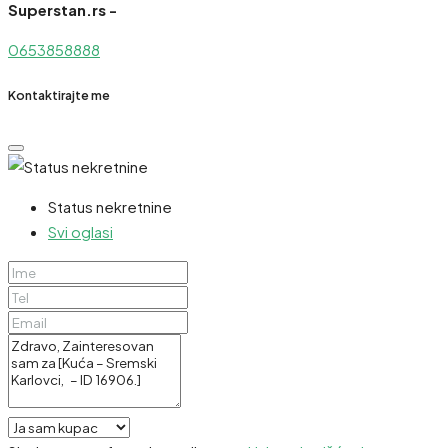
Superstan.rs -
0653858888
Kontaktirajte me
Status nekretnine
Svi oglasi