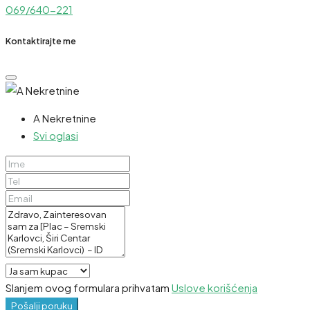
069/640-221
Kontaktirajte me
A Nekretnine
Svi oglasi
Slanjem ovog formulara prihvatam
Uslove korišćenja
Pošalji poruku