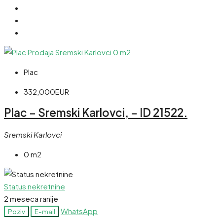
Plac
332,000EUR
Plac – Sremski Karlovci, – ID 21522.
Sremski Karlovci
0 m2
Status nekretnine
2 meseca ranije
WhatsApp
Poziv
E-mail