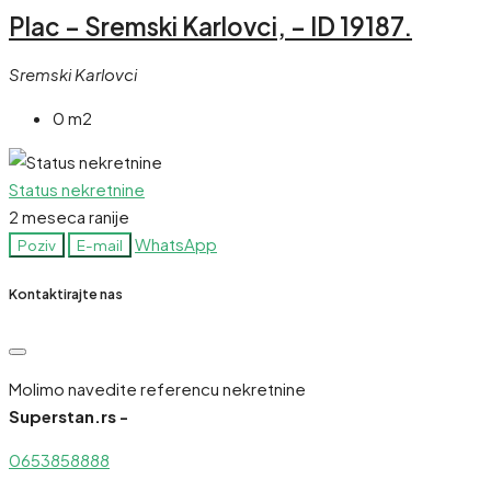
Plac – Sremski Karlovci, – ID 19187.
Sremski Karlovci
0 m2
Status nekretnine
2 meseca ranije
WhatsApp
Poziv
E-mail
Kontaktirajte nas
Molimo navedite referencu nekretnine
Superstan.rs -
0653858888