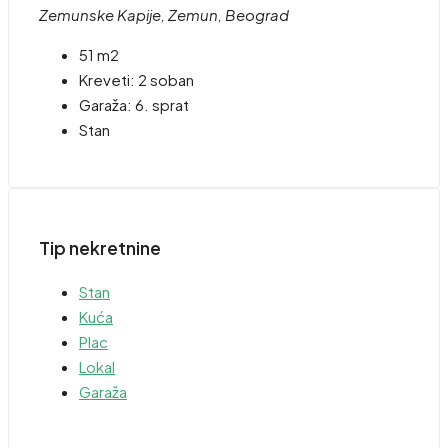
Zemunske Kapije, Zemun, Beograd
51 m2
Kreveti:
2 soban
Garaža:
6. sprat
Stan
Tip nekretnine
Stan
Kuća
Plac
Lokal
Garaža