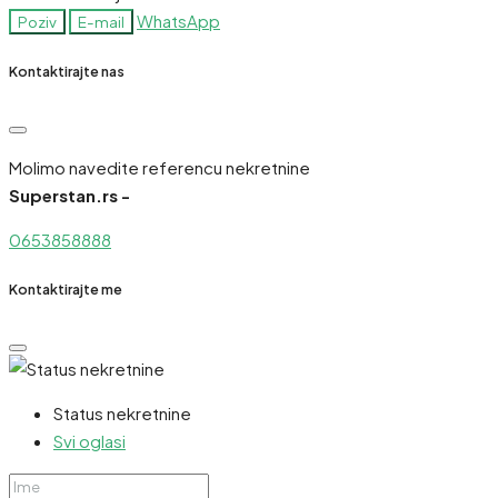
WhatsApp
Poziv
E-mail
Kontaktirajte nas
Molimo navedite referencu nekretnine
Superstan.rs -
0653858888
Kontaktirajte me
Status nekretnine
Svi oglasi