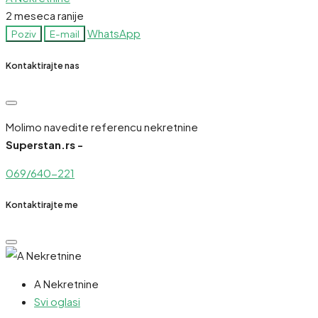
2 meseca ranije
WhatsApp
Poziv
E-mail
Kontaktirajte nas
Molimo navedite referencu nekretnine
Superstan.rs -
069/640-221
Kontaktirajte me
A Nekretnine
Svi oglasi