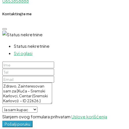
0653858888
Kontaktirajte me
Status nekretnine
Svi oglasi
Slanjem ovog formulara prihvatam
Uslove korišćenja
Pošalji poruku