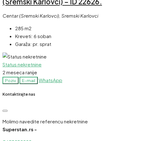
(Sremski Karlovci) – ID 22626.
Centar (Sremski Karlovci), Sremski Karlovci
285 m2
Kreveti:
6 soban
Garaža:
pr. sprat
Status nekretnine
2 meseca ranije
WhatsApp
Poziv
E-mail
Kontaktirajte nas
Molimo navedite referencu nekretnine
Superstan.rs -