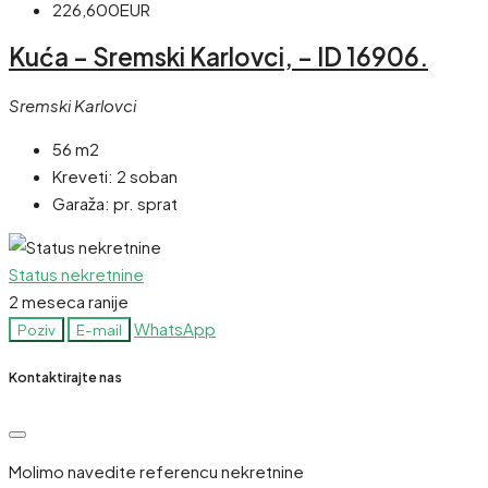
226,600EUR
Kuća – Sremski Karlovci, – ID 16906.
Sremski Karlovci
56 m2
Kreveti:
2 soban
Garaža:
pr. sprat
Status nekretnine
2 meseca ranije
WhatsApp
Poziv
E-mail
Kontaktirajte nas
Molimo navedite referencu nekretnine