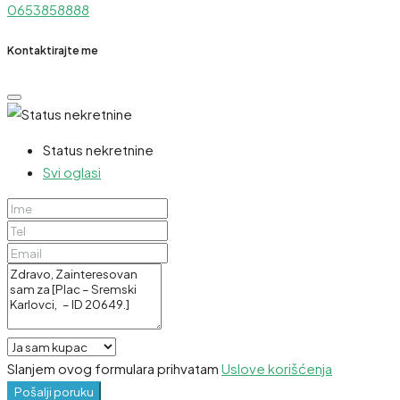
0653858888
Kontaktirajte me
Status nekretnine
Svi oglasi
Slanjem ovog formulara prihvatam
Uslove korišćenja
Pošalji poruku