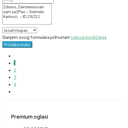
Slanjem ovog formulara prihvatam
Uslove korišćenja
Pošalji poruku
1
2
3
4
Premium oglasi