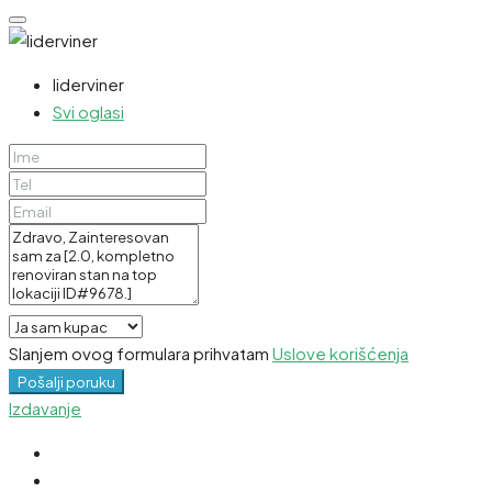
liderviner
Svi oglasi
Slanjem ovog formulara prihvatam
Uslove korišćenja
Pošalji poruku
Izdavanje