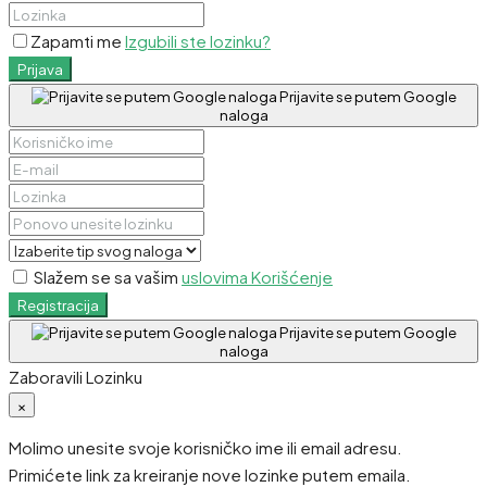
Zapamti me
Izgubili ste lozinku?
Prijava
Prijavite se putem Google
naloga
Slažem se sa vašim
uslovima Korišćenje
Registracija
Prijavite se putem Google
naloga
Zaboravili Lozinku
×
Molimo unesite svoje korisničko ime ili email adresu.
Primićete link za kreiranje nove lozinke putem emaila.