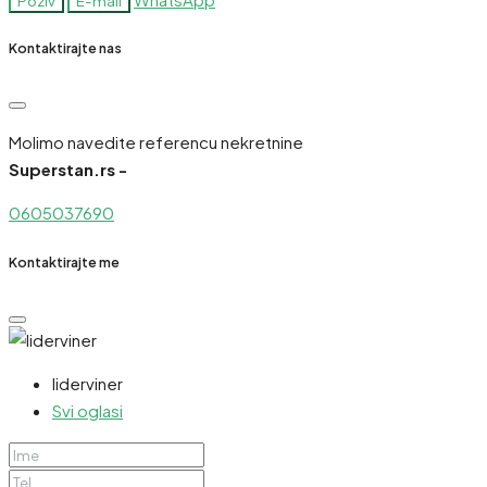
Poziv
E-mail
Kontaktirajte nas
Molimo navedite referencu nekretnine
Superstan.rs -
0605037690
Kontaktirajte me
liderviner
Svi oglasi