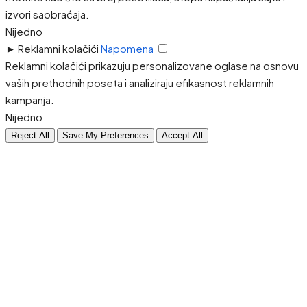
izvori saobraćaja.
Nijedno
►
Reklamni kolačići
Napomena
Reklamni kolačići prikazuju personalizovane oglase na osnovu
vaših prethodnih poseta i analiziraju efikasnost reklamnih
kampanja.
Nijedno
Reject All
Save My Preferences
Accept All