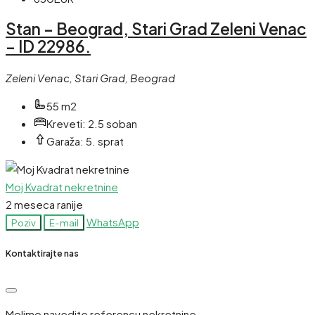
Stan – Beograd, Stari Grad Zeleni Venac
– ID 22986.
Zeleni Venac, Stari Grad, Beograd
55 m2
Kreveti:
2.5 soban
Garaža:
5. sprat
Moj Kvadrat nekretnine
2 meseca ranije
WhatsApp
Poziv
E-mail
Kontaktirajte nas
Molimo navedite referencu nekretnine