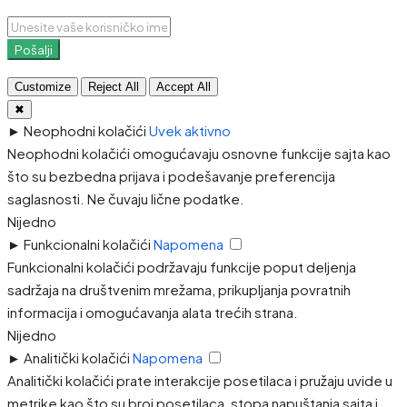
Pošalji
Customize
Reject All
Accept All
✖
►
Neophodni kolačići
Uvek aktivno
Neophodni kolačići omogućavaju osnovne funkcije sajta kao
što su bezbedna prijava i podešavanje preferencija
saglasnosti. Ne čuvaju lične podatke.
Nijedno
►
Funkcionalni kolačići
Napomena
Funkcionalni kolačići podržavaju funkcije poput deljenja
sadržaja na društvenim mrežama, prikupljanja povratnih
informacija i omogućavanja alata trećih strana.
Nijedno
►
Analitički kolačići
Napomena
Analitički kolačići prate interakcije posetilaca i pružaju uvide u
metrike kao što su broj posetilaca, stopa napuštanja sajta i