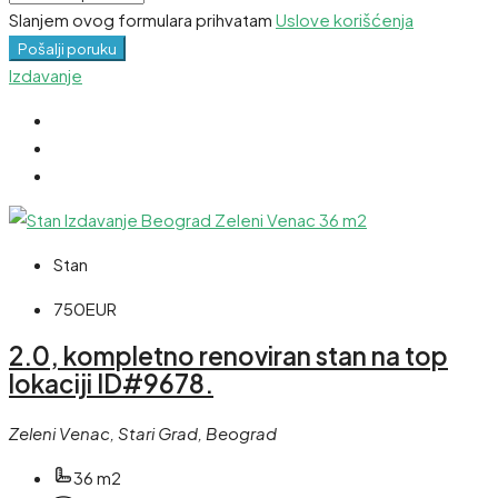
Slanjem ovog formulara prihvatam
Uslove korišćenja
Pošalji poruku
Izdavanje
Stan
750EUR
2.0, kompletno renoviran stan na top
lokaciji ID#9678.
Zeleni Venac, Stari Grad, Beograd
36 m2