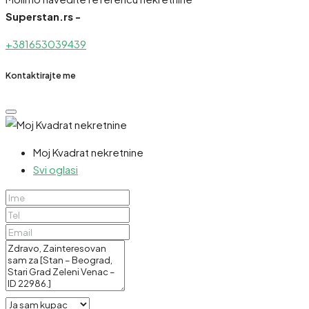
Superstan.rs -
+381653039439
Kontaktirajte me
Moj Kvadrat nekretnine
Svi oglasi