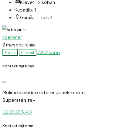
Kreveti:
2 soban
Kupatilo:
1
Garaža:
1. sprat
liderviner
2 meseca ranije
WhatsApp
Poziv
E-mail
Kontaktirajte nas
Molimo navedite referencu nekretnine
Superstan.rs -
0605037690
Kontaktirajte me