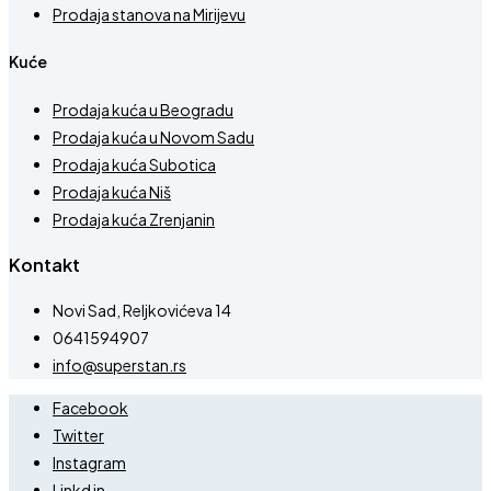
Prodaja stanova na Mirijevu
Kuće
Prodaja kuća u Beogradu
Prodaja kuća u Novom Sadu
Prodaja kuća Subotica
Prodaja kuća Niš
Prodaja kuća Zrenjanin
Kontakt
Novi Sad, Reljkovićeva 14
0641594907
info@superstan.rs
Facebook
Twitter
Instagram
Linkd in