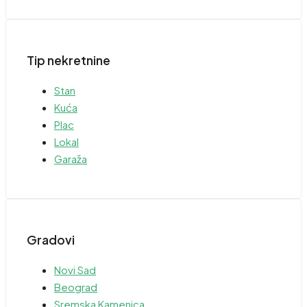
Tip nekretnine
Stan
Kuća
Plac
Lokal
Garaža
Gradovi
Novi Sad
Beograd
Sremska Kamenica