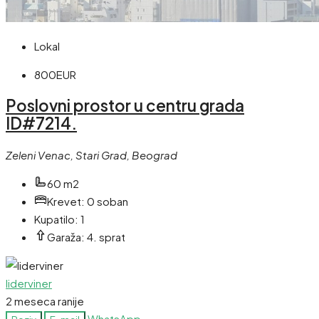
Lokal
800EUR
Poslovni prostor u centru grada
ID#7214.
Zeleni Venac, Stari Grad, Beograd
60 m2
Krevet:
0 soban
Kupatilo:
1
Garaža:
4. sprat
liderviner
2 meseca ranije
WhatsApp