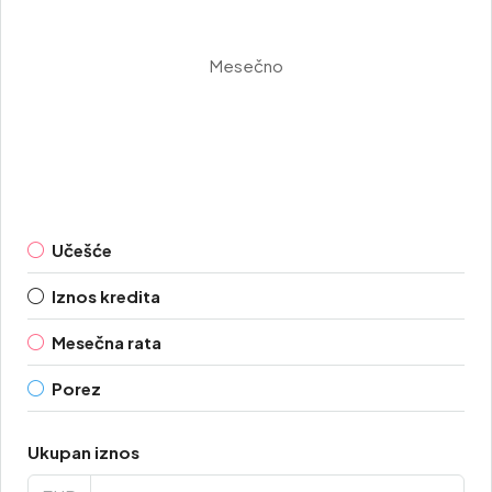
Mesečno
Učešće
Iznos kredita
Mesečna rata
Porez
Ukupan iznos