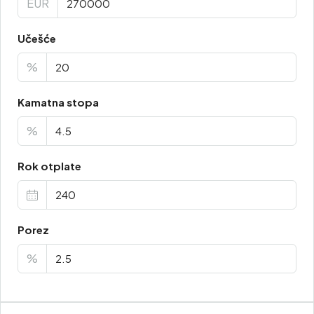
EUR
Učešće
%
Kamatna stopa
%
Rok otplate
Porez
%