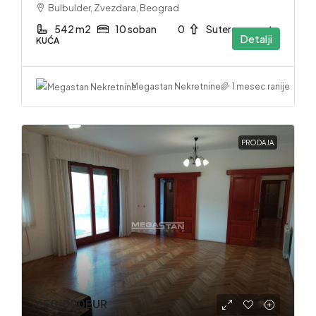
Bulbulder, Zvezdara, Beograd
542 m2
10 soban
0
Suteren. sprat
Detalji
KUĆA
1 mesec ranije
Megastan Nekretnine
PRODAJA
650,000EUR