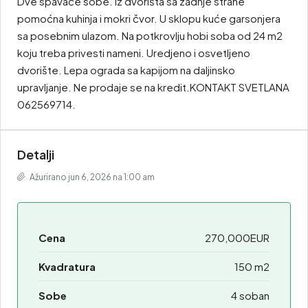
Dve spavaće sobe. Iz dvorišta sa zadnje strane
pomoćna kuhinja i mokri čvor. U sklopu kuće garsonjera
sa posebnim ulazom. Na potkrovlju hobi soba od 24 m2
koju treba privesti nameni. Uredjeno i osvetljeno
dvorište. Lepa ograda sa kapijom na daljinsko
upravljanje. Ne prodaje se na kredit.KONTAKT SVETLANA
062569714.
Detalji
Ažurirano jun 6, 2026 na 1:00 am
Cena
270,000EUR
Kvadratura
150 m2
Sobe
4 soban