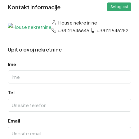
Kontakt informacije
Svi oglasi
House nekretnine
+38121546645
+38121546282
Upit o ovoj nekretnine
Ime
Tel
Email