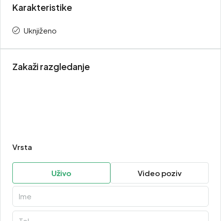
Karakteristike
Uknjiženo
Zakaži razgledanje
Vrsta
Uživo
Video poziv