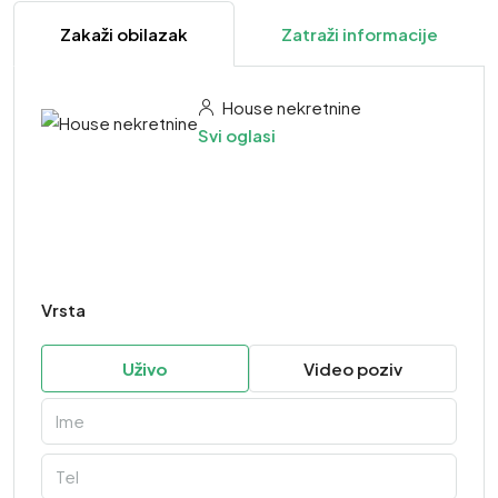
Zakaži obilazak
Zatraži informacije
House nekretnine
Svi oglasi
Vrsta
Uživo
Video poziv