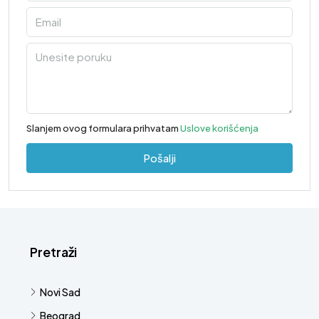
Slanjem ovog formulara prihvatam
Uslove korišćenja
Pošalji
Pretraži
Novi Sad
Beograd