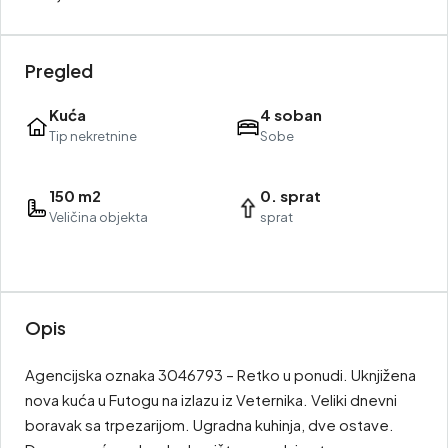
Pregled
Kuća
4 soban
Tip nekretnine
Sobe
150 m2
0. sprat
Veličina objekta
sprat
Opis
Agencijska oznaka 3046793 – Retko u ponudi. Uknjižena
nova kuća u Futogu na izlazu iz Veternika. Veliki dnevni
boravak sa trpezarijom. Ugradna kuhinja, dve ostave.