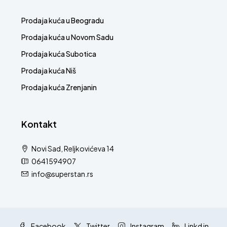
Prodaja kuća u Beogradu
Prodaja kuća u Novom Sadu
Prodaja kuća Subotica
Prodaja kuća Niš
Prodaja kuća Zrenjanin
Kontakt
Novi Sad, Reljkovićeva 14
0641594907
info@superstan.rs
Facebook
Twitter
Instagram
Linkd in