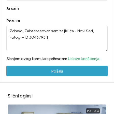
Ja sam
Poruka
Slanjem ovog formulara prihvatam
Uslove korišćenja
Pošalji
Slični oglasi
PRODAJA