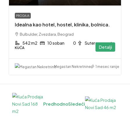
PRODAJA
Idealna kao hotel, hostel, klinika, bolnica.
Bulbulder, Zvezdara, Beograd
542 m2
10 soban
0
Suteren. sprat
Detalji
KUĆA
1 mesec ranije
Megastan Nekretnine
Predhodno
Sledeći