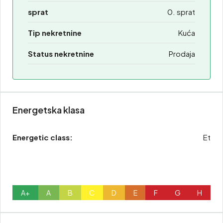
sprat
0. sprat
Tip nekretnine
Kuća
Status nekretnine
Prodaja
Energetska klasa
Energetic class:
Et
A+
A
B
C
D
E
F
G
H