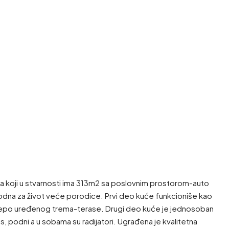
a koji u stvarnosti ima 313m2 sa poslovnim prostorom-auto
ogodna za život veće porodice. Prvi deo kuće funkcioniše kao
 lepo uređenog trema-terase. Drugi deo kuće je jednosoban
s, podni a u sobama su radijatori. Ugrađena je kvalitetna