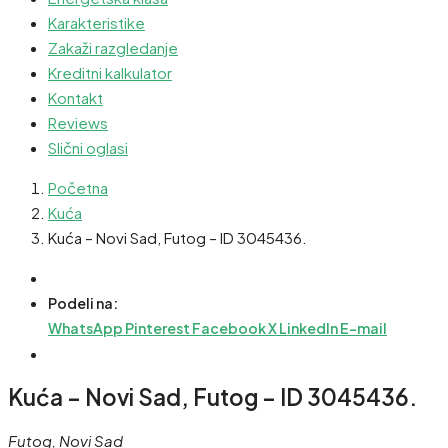
Karakteristike
Zakaži razgledanje
Kreditni kalkulator
Kontakt
Reviews
Slični oglasi
Početna
Kuća
Kuća – Novi Sad, Futog – ID 3045436.
Podeli na:
WhatsApp
Pinterest
Facebook
X
LinkedIn
E-mail
Kuća – Novi Sad, Futog – ID 3045436.
Futog, Novi Sad