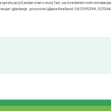
a spratu je još jedan stan u sivoj fazi, sa izvedenim svim instala
formacije i gledanje , pozovite Ljiljana Knežević 0613195394, 02