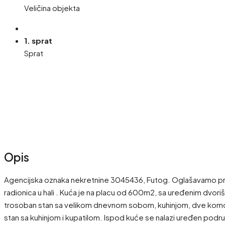
Veličina objekta
1. sprat
Sprat
Opis
Agencijska oznaka nekretnine 3045436, Futog. Oglašavamo prod
radionica u hali . Kuća je na placu od 600m2, sa uređenim dvor
trosoban stan sa velikom dnevnom sobom, kuhinjom, dve komo
stan sa kuhinjom i kupatilom. Ispod kuće se nalazi uređen podrum