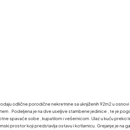
aju odlične porodične nekretnine sa uknjiženih 92m2 u osnovi 
ištem . Podeljena je na dve useljive stambene jedinice , te je p
tne spavaće sobe , kupatilom i vešernicom. Ulaz u kuću preko
ski prostor koji predstavlja ostavu i kotlarnicu. Grejanje je na ga