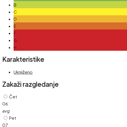
B
C
D
E
F
G
H
Karakteristike
Uknjiženo
Zakaži razgledanje
Čet
06
avg
Pet
07