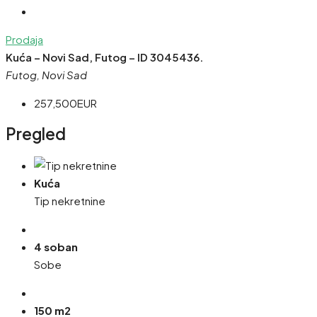
Prodaja
Kuća – Novi Sad, Futog – ID 3045436.
Futog, Novi Sad
257,500EUR
Pregled
Kuća
Tip nekretnine
4 soban
Sobe
150 m2