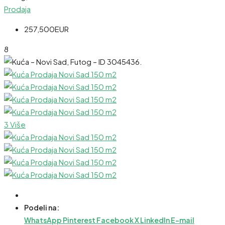
Prodaja
257,500EUR
8
3 Više
Podeli na:
WhatsApp
Pinterest
Facebook
X
LinkedIn
E-mail