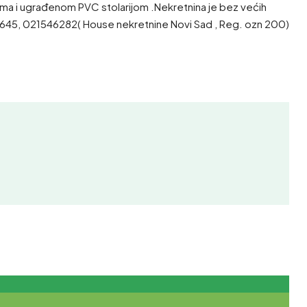
cijama i ugrađenom PVC stolarijom .Nekretnina je bez većih
1546645, 021546282( House nekretnine Novi Sad , Reg. ozn 200)