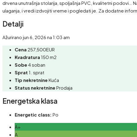
drvena unutrašnja stolarija, spoljašnja PVC, kvalitetni podovi… N
ulaganja, i vredi izdvojiti vreme i pogledati je. Za dodatne in
Detalji
Ažurirano jun 6, 2026 na 1:03 am
Cena
257,500EUR
Kvadratura
150 m2
Sobe
4 soban
Sprat
1. sprat
Tip nekretnine
Kuća
Status nekretnine
Prodaja
Energetska klasa
Energetic class:
Po
A+
A