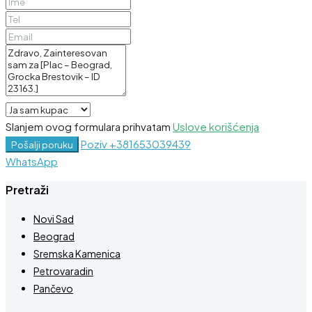
Slanjem ovog formulara prihvatam
Uslove korišćenja
Poziv
+381653039439
Pošalji poruku
WhatsApp
Pretraži
Novi Sad
Beograd
Sremska Kamenica
Petrovaradin
Pančevo