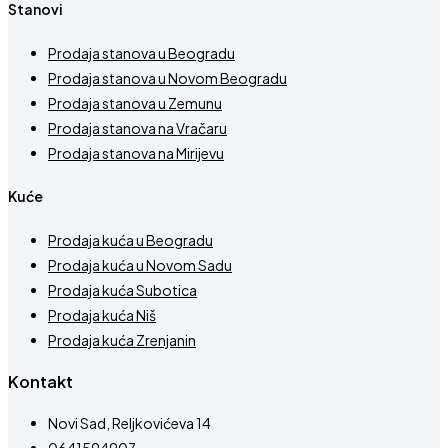
Stanovi
Prodaja stanova u Beogradu
Prodaja stanova u Novom Beogradu
Prodaja stanova u Zemunu
Prodaja stanova na Vračaru
Prodaja stanova na Mirijevu
Kuće
Prodaja kuća u Beogradu
Prodaja kuća u Novom Sadu
Prodaja kuća Subotica
Prodaja kuća Niš
Prodaja kuća Zrenjanin
Kontakt
Novi Sad, Reljkovićeva 14
0641594907