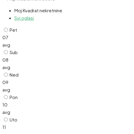
Moj Kvadrat nekretnine
Svi oglasi
Pet
07
avg
Sub
08
avg
Ned
09
avg
Pon
10
avg
Uto
11