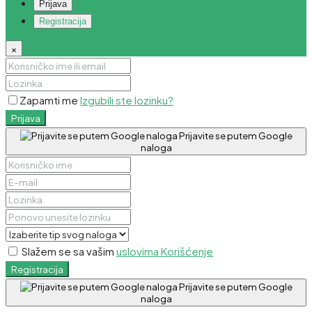
Prijava
Registracija
×
Zapamti me
Izgubili ste lozinku?
Prijava
Prijavite se putem Google
naloga
Slažem se sa vašim
uslovima Korišćenje
Registracija
Prijavite se putem Google
naloga