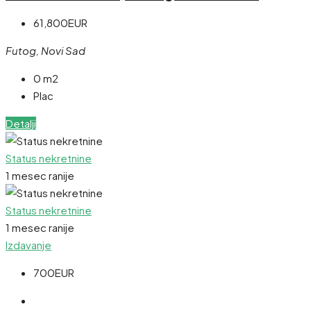
61,800EUR
Futog, Novi Sad
0 m2
Plac
Detalji
Status nekretnine
1 mesec ranije
Status nekretnine
1 mesec ranije
Izdavanje
700EUR