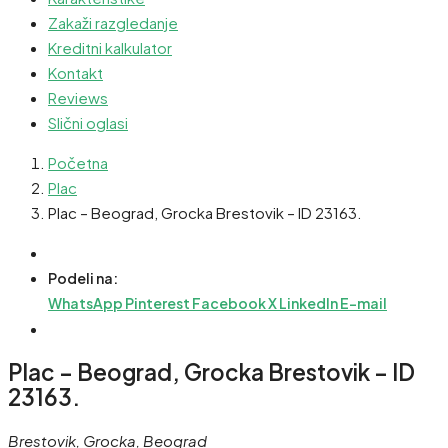
Zakaži razgledanje
Kreditni kalkulator
Kontakt
Reviews
Slični oglasi
Početna
Plac
Plac – Beograd, Grocka Brestovik – ID 23163.
Podeli na:
WhatsApp
Pinterest
Facebook
X
LinkedIn
E-mail
Plac – Beograd, Grocka Brestovik – ID
23163.
Brestovik, Grocka, Beograd