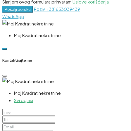
Slanjem ovog formulara prihvatam
Uslove korišćenja
Poziv
+381653039439
Pošalji poruku
WhatsApp
Moj Kvadrat nekretnine
Kontaktirajte me
Moj Kvadrat nekretnine
Svi oglasi