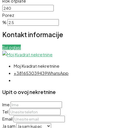
Rok otplate
Porez
%
Kontakt informacije
Svi oglasi
Moj Kvadrat nekretnine
+381653039439
WhatsApp
Upit o ovoj nekretnine
Ime
Tel
Email
Ja sam