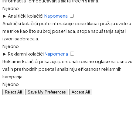
informacija i omogućavanja alata trećih strana.
Nijedno
►
Analitički kolačići
Napomena
Analitički kolačići prate interakcije posetilaca i pružaju uvide u
metrike kao što su broj posetilaca, stopa napuštanja sajta i
izvori saobraćaja.
Nijedno
►
Reklamni kolačići
Napomena
Reklamni kolačići prikazuju personalizovane oglase na osnovu
vaših prethodnih poseta i analiziraju efikasnost reklamnih
kampanja.
Nijedno
Reject All
Save My Preferences
Accept All