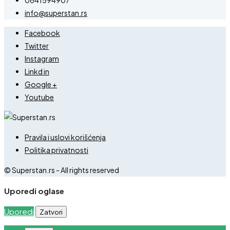
info@superstan.rs
Facebook
Twitter
Instagram
Linkd in
Google +
Youtube
Pravila i uslovi korišćenja
Politika privatnosti
© Superstan.rs - All rights reserved
Uporedi oglase
Uporedi
Zatvori