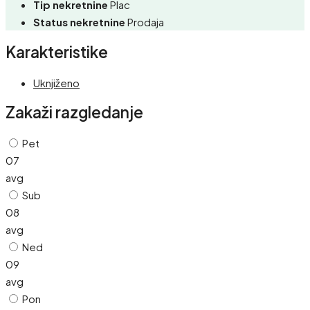
Tip nekretnine
Plac
Status nekretnine
Prodaja
Karakteristike
Uknjiženo
Zakaži razgledanje
Pet
07
avg
Sub
08
avg
Ned
09
avg
Pon