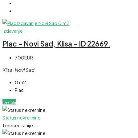
Izdavanje
Plac – Novi Sad, Klisa – ID 22669.
700EUR
Klisa, Novi Sad
0 m2
Plac
Detalji
Status nekretnine
1 mesec ranije