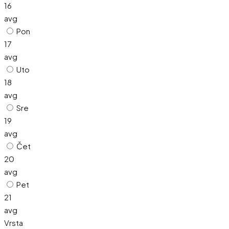
16
avg
Pon
17
avg
Uto
18
avg
Sre
19
avg
Čet
20
avg
Pet
21
avg
Vrsta