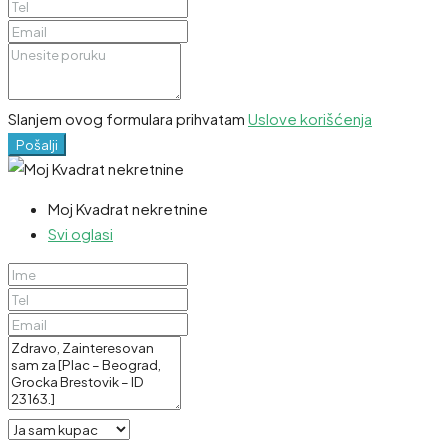
Slanjem ovog formulara prihvatam
Uslove korišćenja
Pošalji
Moj Kvadrat nekretnine
Svi oglasi