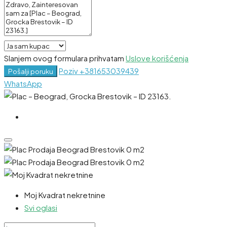
Slanjem ovog formulara prihvatam
Uslove korišćenja
Poziv
+381653039439
Pošalji poruku
WhatsApp
Moj Kvadrat nekretnine
Svi oglasi