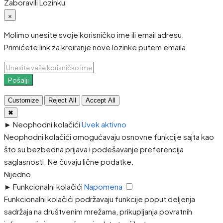
Zaboravili Lozinku
×
Molimo unesite svoje korisničko ime ili email adresu.
Primićete link za kreiranje nove lozinke putem emaila.
Pošalji
Customize
Reject All
Accept All
✖
►
Neophodni kolačići
Uvek aktivno
Neophodni kolačići omogućavaju osnovne funkcije sajta kao
što su bezbedna prijava i podešavanje preferencija
saglasnosti. Ne čuvaju lične podatke.
Nijedno
►
Funkcionalni kolačići
Napomena
Funkcionalni kolačići podržavaju funkcije poput deljenja
sadržaja na društvenim mrežama, prikupljanja povratnih