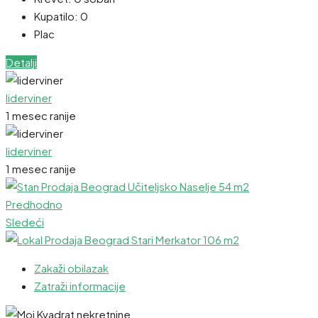
Kupatilo:
0
Plac
Detalji
liderviner
1 mesec ranije
liderviner
1 mesec ranije
Predhodno
Sledeći
Zakaži obilazak
Zatraži informacije