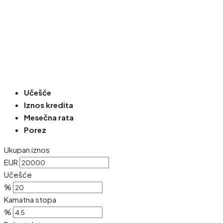
Učešće
Iznos kredita
Mesečna rata
Porez
Ukupan iznos
EUR
Učešće
%
Kamatna stopa
%