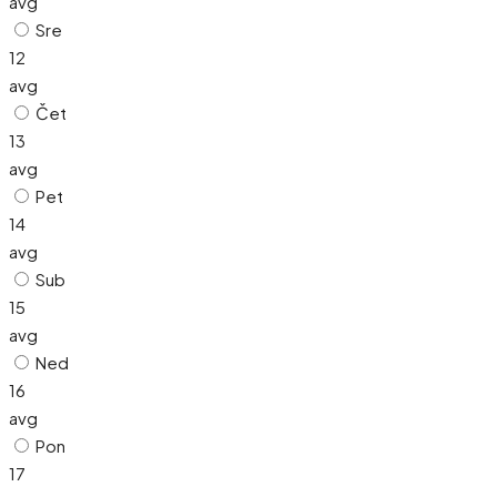
avg
Sre
12
avg
Čet
13
avg
Pet
14
avg
Sub
15
avg
Ned
16
avg
Pon
17