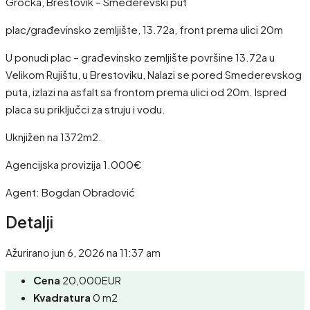
Grocka, Brestovik – Smederevski put
plac/građevinsko zemljište, 13.72a, front prema ulici 20m
U ponudi plac – građevinsko zemljište površine 13.72a u
Velikom Rujištu, u Brestoviku, Nalazi se pored Smederevskog
puta, izlazi na asfalt sa frontom prema ulici od 20m. Ispred
placa su priključci za struju i vodu.
Uknjižen na 1372m2.
Agencijska provizija 1.000€
Agent: Bogdan Obradović
Detalji
Ažurirano jun 6, 2026 na 11:37 am
Cena
20,000EUR
Kvadratura
0 m2