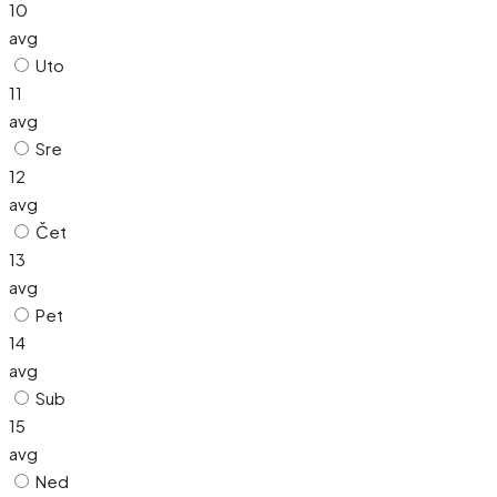
10
avg
Uto
11
avg
Sre
12
avg
Čet
13
avg
Pet
14
avg
Sub
15
avg
Ned