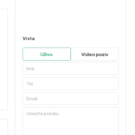
Vrsta
Uživo
Video poziv