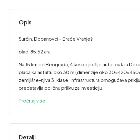
Opis
Surčin, Dobanovci – Braće Vranješ
plac, 85.52 ara
Na 15 km od Beograda, 4 km od petlje auto-puta u Doba
placa ka asfaltu oko 30 m (dimenzije oko 30x420x450x2
zemljište-njiva 3. klase. Infrastruktura omogućava priključ
predstavlja odličnu priliku za investiciju.
Pročitaj više
Detalji