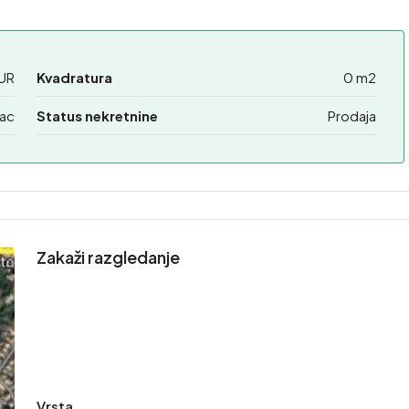
UR
Kvadratura
0 m2
lac
Status nekretnine
Prodaja
Zakaži razgledanje
Vrsta