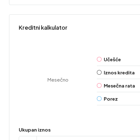
Kreditni kalkulator
Učešće
Iznos kredita
Mesečno
Mesečna rata
Porez
Ukupan iznos