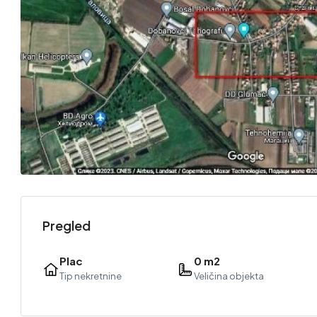
Pregled
Plac
0 m2
Tip nekretnine
Veličina objekta