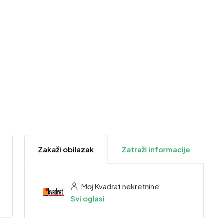
Zakaži obilazak
Zatraži informacije
Moj Kvadrat nekretnine
Svi oglasi