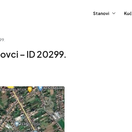
Stanovi
Kuć
99.
ovci – ID 20299.