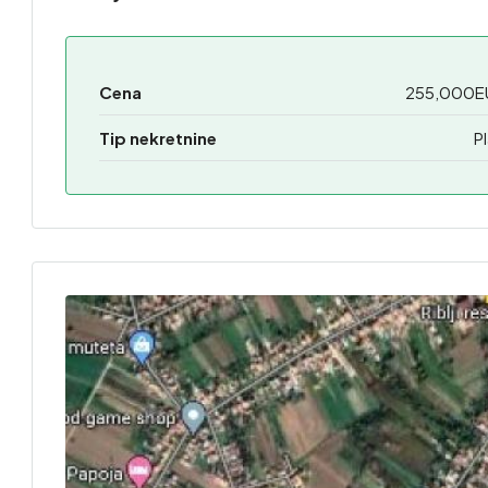
Cena
255,000E
Tip nekretnine
P