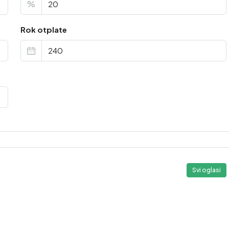
%
Rok otplate
Svi oglasi