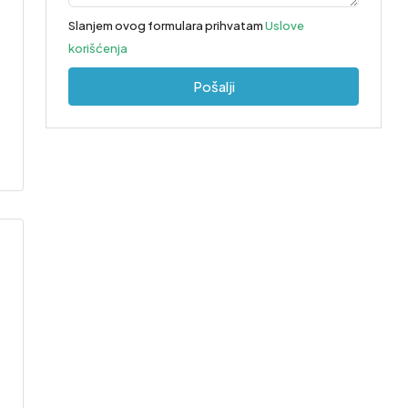
Slanjem ovog formulara prihvatam
Uslove
korišćenja
Pošalji