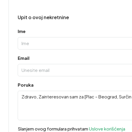
Upit o ovoj nekretnine
Ime
Email
Poruka
Slanjem ovog formulara prihvatam
Uslove korišćenja