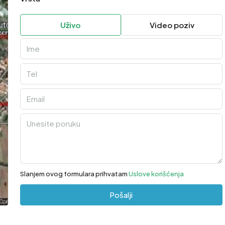
Uživo
Video poziv
Slanjem ovog formulara prihvatam
Uslove korišćenja
Pošalji