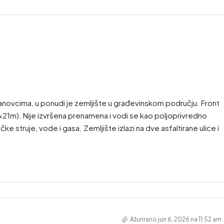
novcima, u ponudi je zemljište u građevinskom području. Front
1m). Nije izvršena prenamena i vodi se kao poljoprivredno
ke struje, vode i gasa. Zemljište izlazi na dve asfaltirane ulice i
Ažurirano jun 6, 2026 na 11:52 am