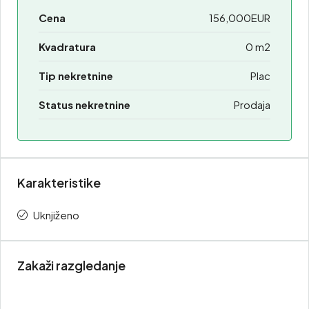
Cena
156,000EUR
Kvadratura
0 m2
Tip nekretnine
Plac
Status nekretnine
Prodaja
Karakteristike
Uknjiženo
Zakaži razgledanje