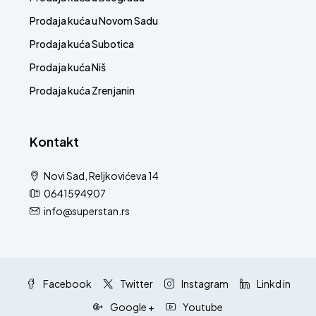
Prodaja kuća u Novom Sadu
Prodaja kuća Subotica
Prodaja kuća Niš
Prodaja kuća Zrenjanin
Kontakt
Novi Sad, Reljkovićeva 14
0641594907
info@superstan.rs
Facebook
Twitter
Instagram
Linkd in
Google +
Youtube