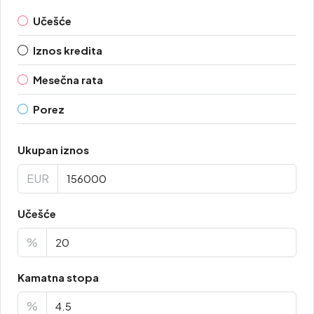
Učešće
Iznos kredita
Mesečna rata
Porez
Ukupan iznos
EUR
Učešće
%
Kamatna stopa
%