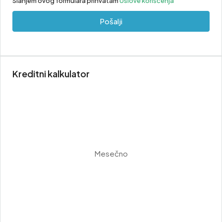
Slanjem ovog formulara prihvatam
Uslove korišćenja
Pošalji
Kreditni kalkulator
Mesečno