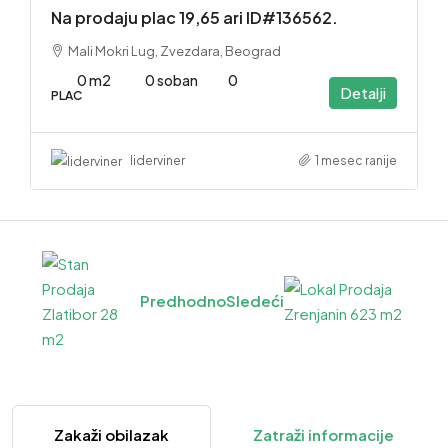
Na prodaju plac 19,65 ari ID#136562.
Mali Mokri Lug, Zvezdara, Beograd
0 m2
0 soban
0
Detalji
PLAC
1 mesec ranije
liderviner
Predhodno
Sledeći
Zakaži obilazak
Zatraži informacije