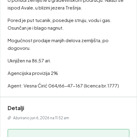
ispod Avale, u blizini jezera Trešnja.
Pored je put tucanik, poseduje struju, vodu i gas.
Osunčan je i blago nagnut.
Mogućnost prodaje manjih delova zemljišta, po
dogovoru.
Uknjižen na 86,57 ari.
Agencijska provizija 2%
Agent: Vesna Ćirić 064/66-47-167 (licenca br.1777)
Detalji
Ažurirano jun 6, 2026 na 11:52 am