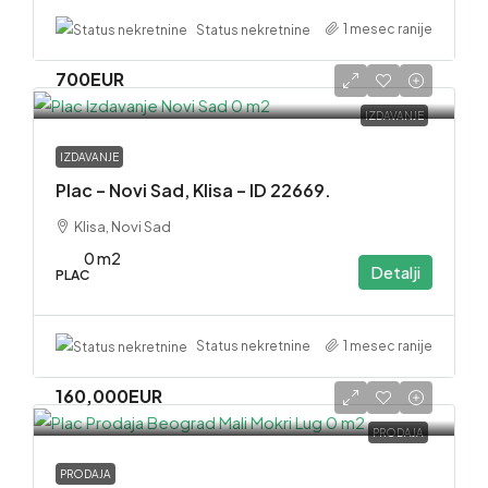
1 mesec ranije
Status nekretnine
700EUR
IZDAVANJE
IZDAVANJE
Plac – Novi Sad, Klisa – ID 22669.
Klisa, Novi Sad
0 m2
Detalji
PLAC
1 mesec ranije
Status nekretnine
160,000EUR
PRODAJA
PRODAJA