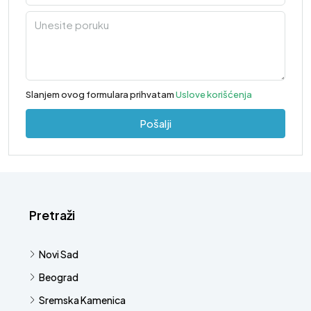
Slanjem ovog formulara prihvatam
Uslove korišćenja
Pošalji
Pretraži
Novi Sad
Beograd
Sremska Kamenica