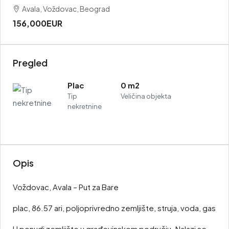
Avala, Voždovac, Beograd
156,000EUR
Pregled
Plac
0 m2
Tip
Veličina objekta
nekretnine
Opis
Voždovac, Avala – Put za Bare
plac, 86.57 ari, poljoprivredno zemljište, struja, voda, gas
U ponudi zemljište u građevinskom području. Nalazi se