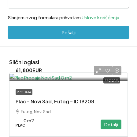
Slanjem ovog formulara prihvatam
Uslove korišćenja
Pošalji
Slični oglasi
61,800EUR
PRODAJA
PRODAJA
Plac – Novi Sad, Futog – ID 19208.
Futog, Novi Sad
0 m2
Detalji
PLAC