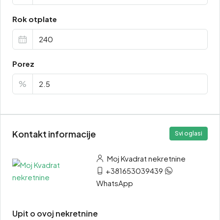
Rok otplate
Porez
%
Kontakt informacije
Svi oglasi
Moj Kvadrat nekretnine
+381653039439
WhatsApp
Upit o ovoj nekretnine