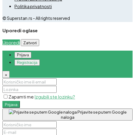
Politika privatnosti
© Superstan.rs - All rights reserved
Uporedi oglase
Uporedi
Zatvori
Prijava
Registracija
×
Zapamti me
Izgubili ste lozinku?
Prijava
Prijavite se putem Google
naloga