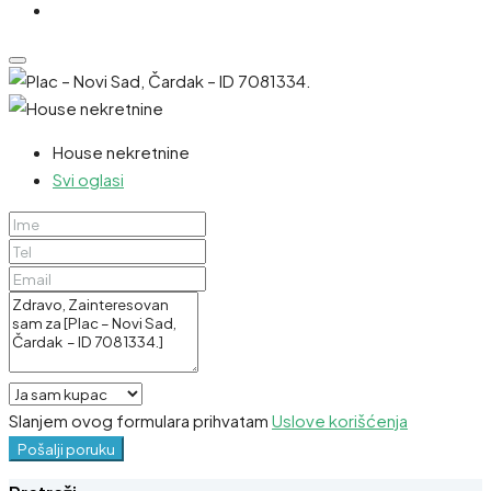
House nekretnine
Svi oglasi
Slanjem ovog formulara prihvatam
Uslove korišćenja
Pošalji poruku