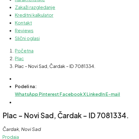
Zakaži razgledanje
Kreditni kalkulator
Kontakt
Reviews
Slični oglasi
Početna
Plac
Plac – Novi Sad, Čardak – ID 7081334.
Podeli na:
WhatsApp
Pinterest
Facebook
X
LinkedIn
E-mail
Plac – Novi Sad, Čardak – ID 7081334.
Čardak, Novi Sad
Prodaja