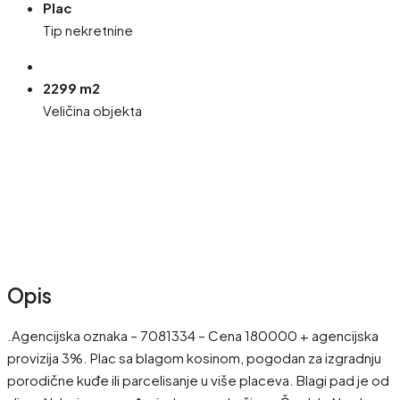
Plac
Tip nekretnine
2299 m2
Veličina objekta
Opis
.Agencijska oznaka – 7081334 – Cena 180000 + agencijska
provizija 3%. Plac sa blagom kosinom, pogodan za izgradnju
porodične kuđe ili parcelisanje u više placeva. Blagi pad je od