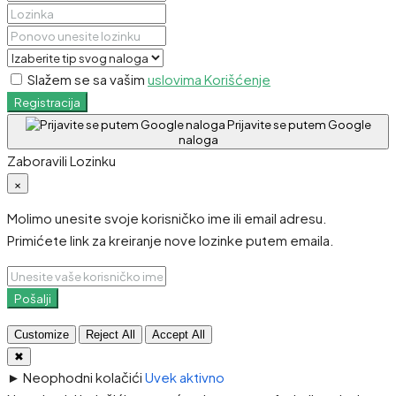
Slažem se sa vašim
uslovima Korišćenje
Registracija
Prijavite se putem Google
naloga
Zaboravili Lozinku
×
Molimo unesite svoje korisničko ime ili email adresu.
Primićete link za kreiranje nove lozinke putem emaila.
Pošalji
Customize
Reject All
Accept All
✖
►
Neophodni kolačići
Uvek aktivno