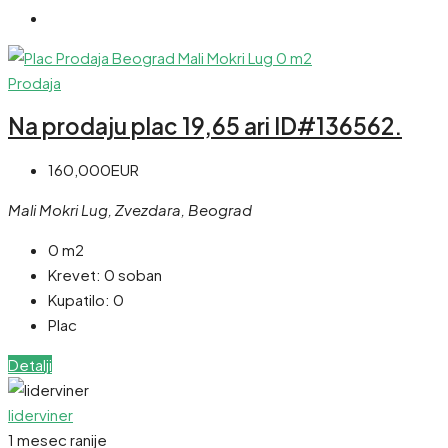
Prodaja
Na prodaju plac 19,65 ari ID#136562.
160,000EUR
Mali Mokri Lug, Zvezdara, Beograd
0 m2
Krevet:
0 soban
Kupatilo:
0
Plac
Detalji
liderviner
1 mesec ranije