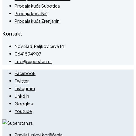
Prodaja kuća Subotica
Prodaja kuća Niš
Prodaja kuća Zrenjanin
Kontakt
Novi Sad, Reljkovićeva 14
0641594907
info@superstan.rs
Facebook
Twitter
Instagram
Linkd in
Google +
Youtube
Pravila i uslovi korišćenja