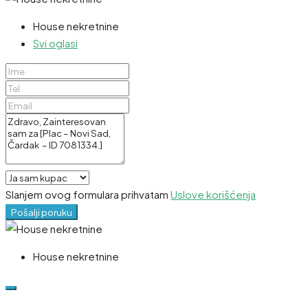
House nekretnine
Svi oglasi
Slanjem ovog formulara prihvatam
Uslove korišćenja
Pošalji poruku
House nekretnine