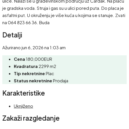
ulice. Nalazi se u građevinskom području uz Čardak. Na placu
je gradska voda. Struja i gas su u ulici pored puta. Do placa je
asfaltni put. U okruženju je više kuća u kojima se stanuje. Zvati
na 064 823 66 36. Buda
Detalji
Ažurirano jun 6, 2026 na 1:03 am
Cena
180,000EUR
Kvadratura
2299 m2
Tip nekretnine
Plac
Status nekretnine
Prodaja
Karakteristike
Uknjiženo
Zakaži razgledanje