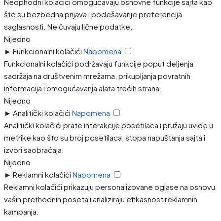
Neophodni kolačići omogućavaju osnovne funkcije sajta kao
što su bezbedna prijava i podešavanje preferencija
saglasnosti. Ne čuvaju lične podatke.
Nijedno
►
Funkcionalni kolačići
Napomena
Funkcionalni kolačići podržavaju funkcije poput deljenja
sadržaja na društvenim mrežama, prikupljanja povratnih
informacija i omogućavanja alata trećih strana.
Nijedno
►
Analitički kolačići
Napomena
Analitički kolačići prate interakcije posetilaca i pružaju uvide u
metrike kao što su broj posetilaca, stopa napuštanja sajta i
izvori saobraćaja.
Nijedno
►
Reklamni kolačići
Napomena
Reklamni kolačići prikazuju personalizovane oglase na osnovu
vaših prethodnih poseta i analiziraju efikasnost reklamnih
kampanja.