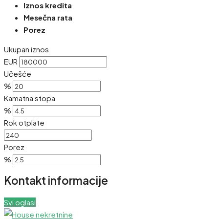
Iznos kredita
Mesečna rata
Porez
Ukupan iznos
EUR
Učešće
%
Kamatna stopa
%
Rok otplate
Porez
%
Kontakt informacije
Svi oglasi