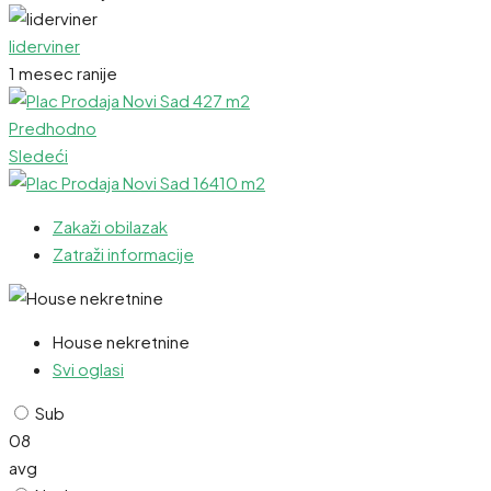
liderviner
1 mesec ranije
Predhodno
Sledeći
Zakaži obilazak
Zatraži informacije
House nekretnine
Svi oglasi
Sub
08
avg