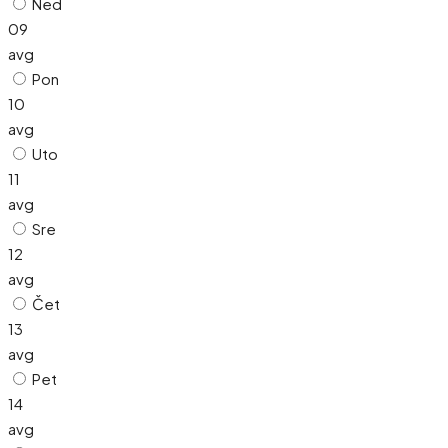
Ned
09
avg
Pon
10
avg
Uto
11
avg
Sre
12
avg
Čet
13
avg
Pet
14
avg