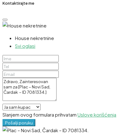
Kontaktirajte me
House nekretnine
Svi oglasi
Slanjem ovog formulara prihvatam
Uslove korišćenja
Pošalji poruku