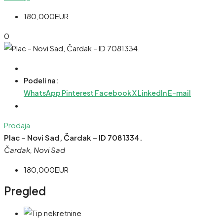
180,000EUR
0
Podeli na:
WhatsApp
Pinterest
Facebook
X
LinkedIn
E-mail
Prodaja
Plac – Novi Sad, Čardak – ID 7081334.
Čardak, Novi Sad
180,000EUR
Pregled