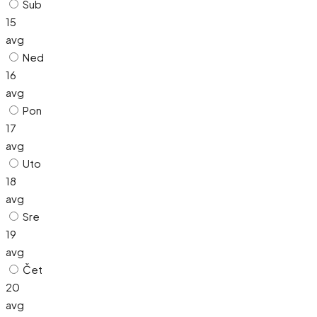
Sub
15
avg
Ned
16
avg
Pon
17
avg
Uto
18
avg
Sre
19
avg
Čet
20
avg