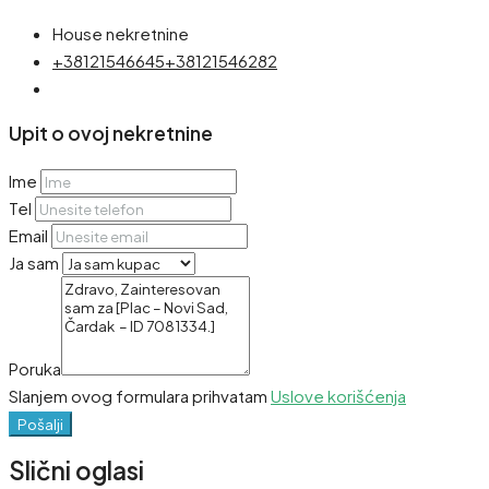
House nekretnine
+38121546645
+38121546282
Upit o ovoj nekretnine
Ime
Tel
Email
Ja sam
Poruka
Slanjem ovog formulara prihvatam
Uslove korišćenja
Pošalji
Slični oglasi