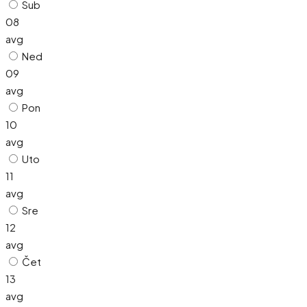
Sub
08
avg
Ned
09
avg
Pon
10
avg
Uto
11
avg
Sre
12
avg
Čet
13
avg