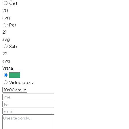
Čet
20
avg
Pet
21
avg
Sub
22
avg
Vrsta
Uživo
Video poziv