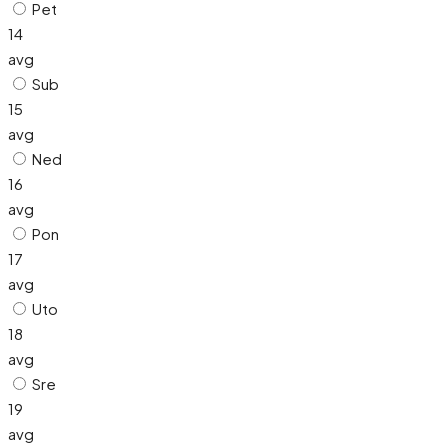
Pet
14
avg
Sub
15
avg
Ned
16
avg
Pon
17
avg
Uto
18
avg
Sre
19
avg