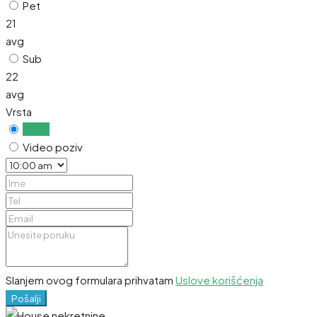
Pet
21
avg
Sub
22
avg
Vrsta
Uživo
Video poziv
Slanjem ovog formulara prihvatam
Uslove korišćenja
Pošalji