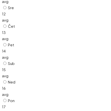
avg
Sre
12
avg
Čet
13
avg
Pet
14
avg
Sub
15
avg
Ned
16
avg
Pon
17