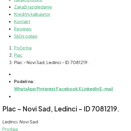
Zakaži razgledanje
Kreditni kalkulator
Kontakt
Reviews
Slični oglasi
Početna
Plac
Plac – Novi Sad, Ledinci – ID 7081219.
Podeli na:
WhatsApp
Pinterest
Facebook
X
LinkedIn
E-mail
Plac – Novi Sad, Ledinci – ID 7081219.
Ledinci, Novi Sad
Prodaja