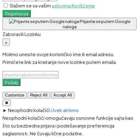
Slažem se sa vašim
uslovima Korišćenje
Registracija
Prijavite se putem Google
naloga
Zaboravili Lozinku
×
Molimo unesite svoje korisničko ime ili email adresu.
Primićete link za kreiranje nove lozinke putem emaila.
Pošalji
Customize
Reject All
Accept All
✖
►
Neophodni kolačići
Uvek aktivno
Neophodni kolačići omogućavaju osnovne funkcije sajta kao
što su bezbedna prijava i podešavanje preferencija
saglasnosti. Ne čuvaju lične podatke.