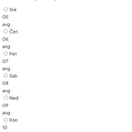
Sre
05
avg
Čet
06
avg
Pet
07
avg
Sub
08
avg
Ned
09
avg
Pon
10