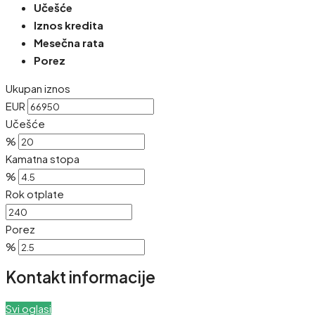
Učešće
Iznos kredita
Mesečna rata
Porez
Ukupan iznos
EUR
Učešće
%
Kamatna stopa
%
Rok otplate
Porez
%
Kontakt informacije
Svi oglasi