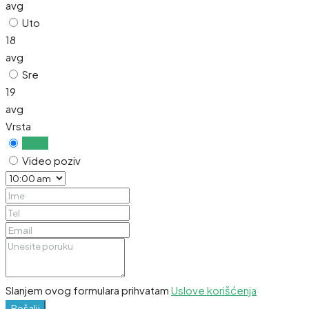
avg
Uto
18
avg
Sre
19
avg
Vrsta
Uživo
Video poziv
Slanjem ovog formulara prihvatam
Uslove korišćenja
Pošalji