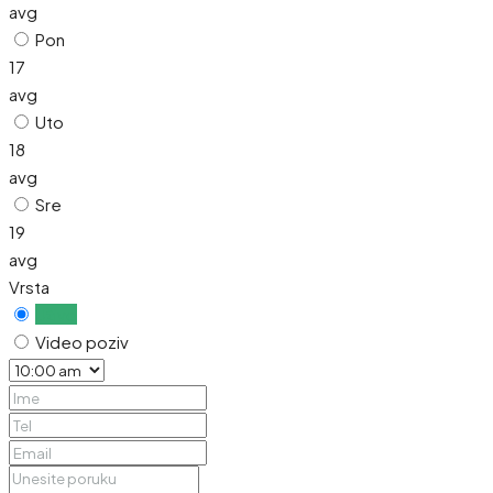
avg
Pon
17
avg
Uto
18
avg
Sre
19
avg
Vrsta
Uživo
Video poziv