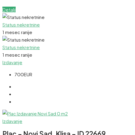
Detalji
Status nekretnine
1 mesec ranije
Status nekretnine
1 mesec ranije
Izdavanje
700EUR
Izdavanje
Plac – Novi Sad, Klisa – ID 22669.