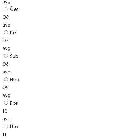
avg
Čet
06
avg
Pet
07
avg
Sub
08
avg
Ned
09
avg
Pon
10
avg
Uto
11