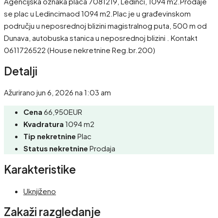
Agencijska oznaka placa 7081219, Ledinci, 1094 m2.Prodaje
se plac u Ledincimaod 1094 m2.Plac je u građevinskom
području u neposrednoj blizini magistralnog puta, 500 m od
Dunava, autobuska stanica u neposrednoj blizini . Kontakt
0611726522 (House nekretnine Reg.br.200)
Detalji
Ažurirano jun 6, 2026 na 1:03 am
Cena
66,950EUR
Kvadratura
1094 m2
Tip nekretnine
Plac
Status nekretnine
Prodaja
Karakteristike
Uknjiženo
Zakaži razgledanje