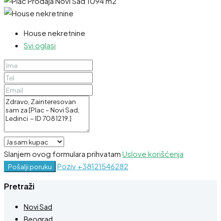
House nekretnine
Svi oglasi
Slanjem ovog formulara prihvatam
Uslove korišćenja
Poziv
+38121546282
Pošalji poruku
Pretraži
Novi Sad
Beograd