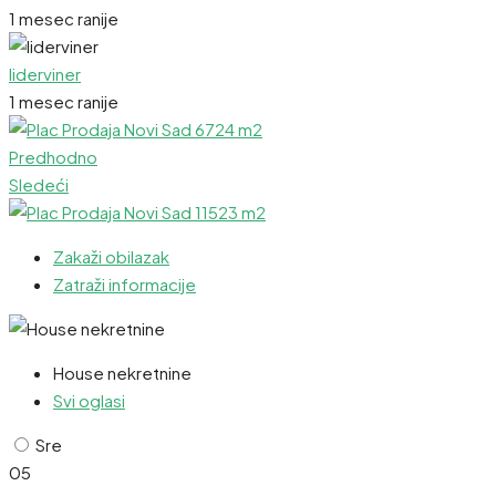
1 mesec ranije
liderviner
1 mesec ranije
Predhodno
Sledeći
Zakaži obilazak
Zatraži informacije
House nekretnine
Svi oglasi
Sre
05