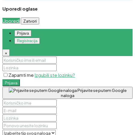
Uporedi oglase
Uporedi
Zatvori
Prijava
Registracija
×
Zapamti me
Izgubili ste lozinku?
Prijava
Prijavite se putem Google
naloga