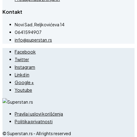
Kontakt
Novi Sad, Reljkovićeva 14
0641594907
info@superstan.rs
Facebook
Twitter
Instagram
Linkd in
Google +
Youtube
Pravila i uslovi korišćenja
Politika privatnosti
© Superstan.rs - All rights reserved