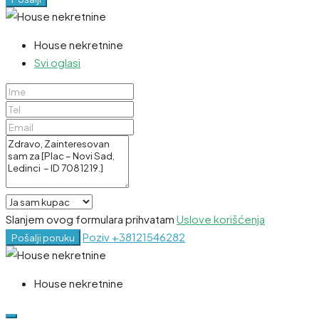
House nekretnine
Svi oglasi
Slanjem ovog formulara prihvatam
Uslove korišćenja
Poziv
+38121546282
Pošalji poruku
House nekretnine