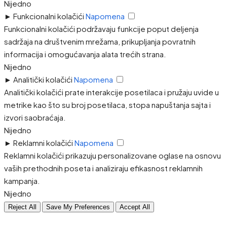
Nijedno
►
Funkcionalni kolačići
Napomena
Funkcionalni kolačići podržavaju funkcije poput deljenja
sadržaja na društvenim mrežama, prikupljanja povratnih
informacija i omogućavanja alata trećih strana.
Nijedno
►
Analitički kolačići
Napomena
Analitički kolačići prate interakcije posetilaca i pružaju uvide u
metrike kao što su broj posetilaca, stopa napuštanja sajta i
izvori saobraćaja.
Nijedno
►
Reklamni kolačići
Napomena
Reklamni kolačići prikazuju personalizovane oglase na osnovu
vaših prethodnih poseta i analiziraju efikasnost reklamnih
kampanja.
Nijedno
Reject All
Save My Preferences
Accept All