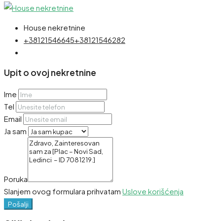
House nekretnine
+38121546645
+38121546282
Upit o ovoj nekretnine
Ime
Tel
Email
Ja sam
Poruka
Slanjem ovog formulara prihvatam
Uslove korišćenja
Pošalji