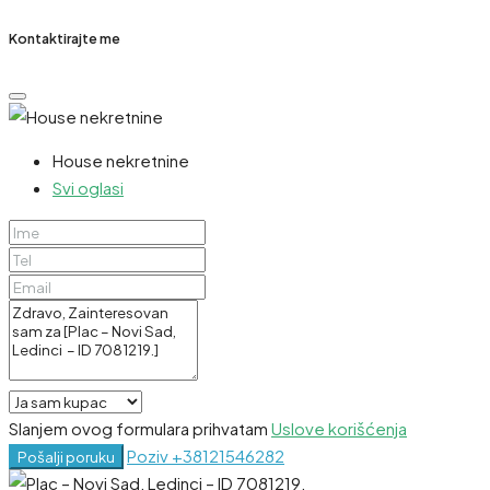
Kontaktirajte me
House nekretnine
Svi oglasi
Slanjem ovog formulara prihvatam
Uslove korišćenja
Poziv
+38121546282
Pošalji poruku