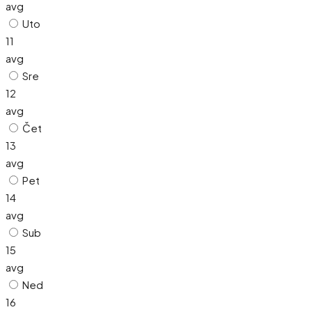
avg
Uto
11
avg
Sre
12
avg
Čet
13
avg
Pet
14
avg
Sub
15
avg
Ned
16