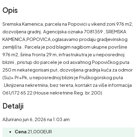
Opis
Sremska Kamenica, parcela na Popovici u vikend zoni 976 m2,
dozvoljena gradnj. Agencijska oznaka 7081359 , SREMSKA
KAMENICA,POPOVICA,oglasavamo prodaju gradjevinskog
zemljišta . Parcela je pod blagim nagibom ukupne površine
976 m2, širina fronta 29 m, infrastrukutra je u neposrednoj
blizini , pristup do parcele je od asvaltnog Popovičkog puta
250 m nekategorisani put, dozvoljena gradnja kuća za odmor
(Su)+ Pr+Pk, u neposrednoj blizini je Fruškogorskog puta
.Uknjizena nekretnina, bez tereta, kontakt za više informacija
061/172 65 22 (House nekretnine Reg. br.200)
Detalji
Ažurirano jun 6, 2026 na 1:03 am
Cena
21,000EUR