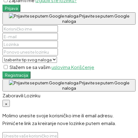
Zapamti me
Izgubili ste lozinku?
Prijava
Prijavite se putem Google
naloga
Slažem se sa vašim
uslovima Korišćenje
Registracija
Prijavite se putem Google
naloga
Zaboravili Lozinku
×
Molimo unesite svoje korisničko ime ili email adresu.
Primićete link za kreiranje nove lozinke putem emaila.