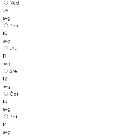
Ned
09
avg
Pon
10
avg
Uto
11
avg
Sre
12
avg
Čet
13
avg
Pet
14
avg