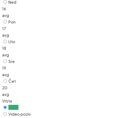
Ned
16
avg
Pon
17
avg
Uto
18
avg
Sre
19
avg
Čet
20
avg
Vrsta
Uživo
Video poziv