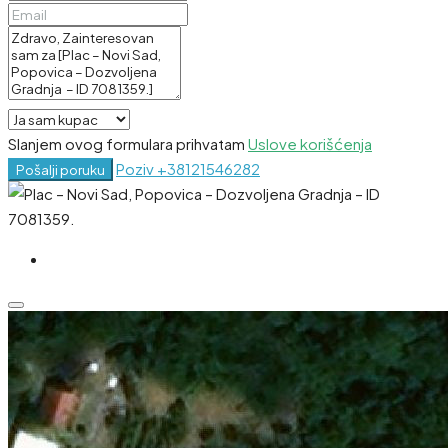
Slanjem ovog formulara prihvatam
Uslove korišćenja
Poziv
+38121546282
Pošalji poruku