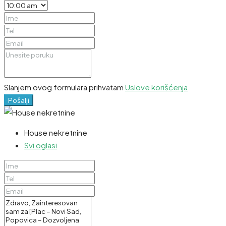
Slanjem ovog formulara prihvatam
Uslove korišćenja
Pošalji
House nekretnine
Svi oglasi