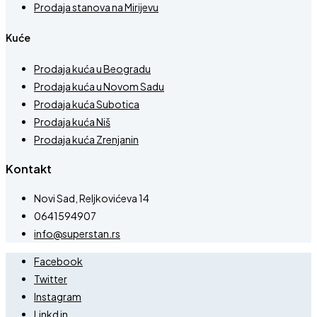
Prodaja stanova na Mirijevu
Kuće
Prodaja kuća u Beogradu
Prodaja kuća u Novom Sadu
Prodaja kuća Subotica
Prodaja kuća Niš
Prodaja kuća Zrenjanin
Kontakt
Novi Sad, Reljkovićeva 14
0641594907
info@superstan.rs
Facebook
Twitter
Instagram
Linkd in