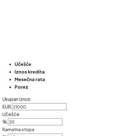
Učešće
Iznos kredita
Mesečna rata
Porez
Ukupan iznos
EUR
Učešće
%
Kamatna stopa