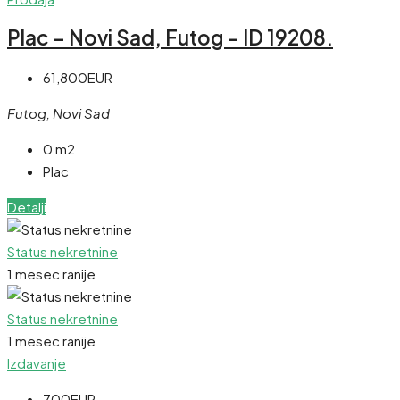
Plac – Novi Sad, Futog – ID 19208.
61,800EUR
Futog, Novi Sad
0 m2
Plac
Detalji
Status nekretnine
1 mesec ranije
Status nekretnine
1 mesec ranije
Izdavanje
700EUR