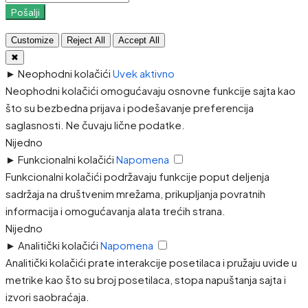
Pošalji
Customize
Reject All
Accept All
✖
►
Neophodni kolačići
Uvek aktivno
Neophodni kolačići omogućavaju osnovne funkcije sajta kao
što su bezbedna prijava i podešavanje preferencija
saglasnosti. Ne čuvaju lične podatke.
Nijedno
►
Funkcionalni kolačići
Napomena
Funkcionalni kolačići podržavaju funkcije poput deljenja
sadržaja na društvenim mrežama, prikupljanja povratnih
informacija i omogućavanja alata trećih strana.
Nijedno
►
Analitički kolačići
Napomena
Analitički kolačići prate interakcije posetilaca i pružaju uvide u
metrike kao što su broj posetilaca, stopa napuštanja sajta i
izvori saobraćaja.