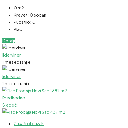
0 m2
Krevet:
0 soban
Kupatilo:
0
Plac
Detalji
liderviner
1 mesec ranije
liderviner
1 mesec ranije
Predhodno
Sledeći
Zakaži obilazak