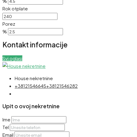
%
Rok otplate
Porez
%
Kontakt informacije
Svi oglasi
House nekretnine
+38121546645
+38121546282
Upit o ovoj nekretnine
Ime
Tel
Email