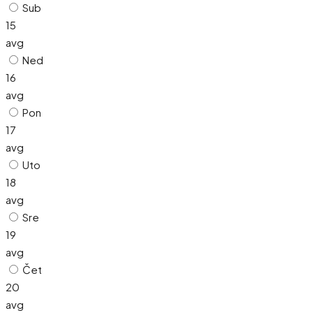
Sub
15
avg
Ned
16
avg
Pon
17
avg
Uto
18
avg
Sre
19
avg
Čet
20
avg