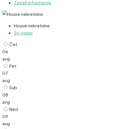
Zatraži informacije
House nekretnine
Svi oglasi
Čet
06
avg
Pet
07
avg
Sub
08
avg
Ned
09
avg