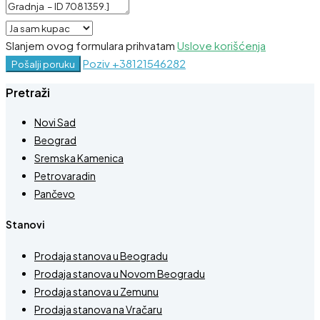
Slanjem ovog formulara prihvatam
Uslove korišćenja
Poziv
+38121546282
Pošalji poruku
Pretraži
Novi Sad
Beograd
Sremska Kamenica
Petrovaradin
Pančevo
Stanovi
Prodaja stanova u Beogradu
Prodaja stanova u Novom Beogradu
Prodaja stanova u Zemunu
Prodaja stanova na Vračaru