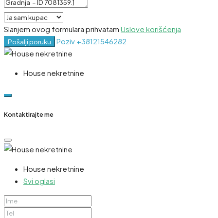
Slanjem ovog formulara prihvatam
Uslove korišćenja
Poziv
+38121546282
Pošalji poruku
House nekretnine
Kontaktirajte me
House nekretnine
Svi oglasi