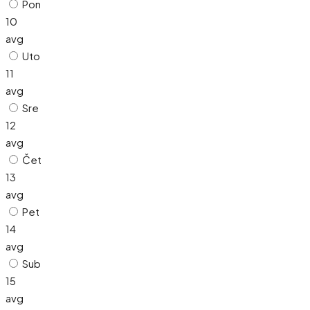
Pon
10
avg
Uto
11
avg
Sre
12
avg
Čet
13
avg
Pet
14
avg
Sub
15
avg