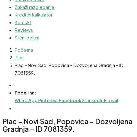
Zakaži razgledanje
Kreditni kalkulator
Kontakt
Reviews
Slični oglasi
Početna
Plac
Plac – Novi Sad, Popovica – Dozvoljena Gradnja – ID
7081359.
Podeli na:
WhatsApp
Pinterest
Facebook
X
LinkedIn
E-mail
Plac – Novi Sad, Popovica – Dozvoljena
Gradnja – ID 7081359.