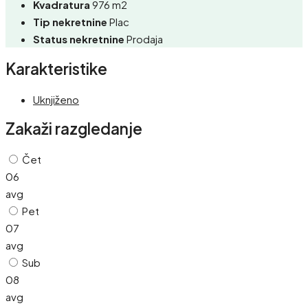
Kvadratura
976 m2
Tip nekretnine
Plac
Status nekretnine
Prodaja
Karakteristike
Uknjiženo
Zakaži razgledanje
Čet
06
avg
Pet
07
avg
Sub
08
avg