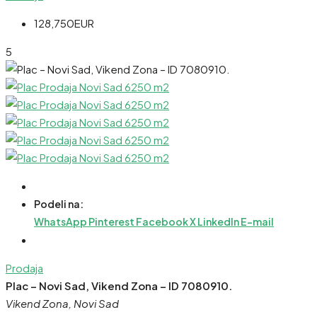
128,750EUR
5
Podeli na:
WhatsApp
Pinterest
Facebook
X
LinkedIn
E-mail
Prodaja
Plac – Novi Sad, Vikend Zona – ID 7080910.
Vikend Zona, Novi Sad