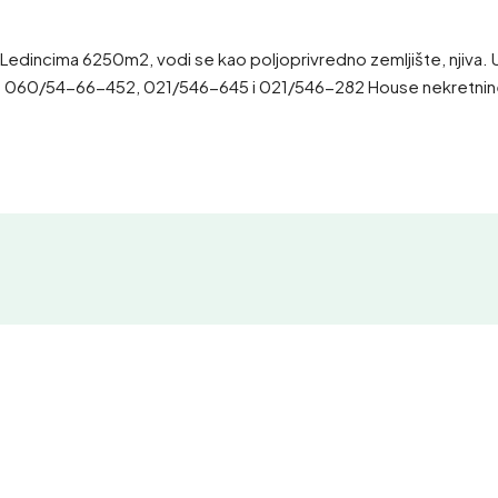
dincima 6250m2, vodi se kao poljoprivredno zemljište, njiva. U b
takt 060/54-66-452, 021/546-645 i 021/546-282 House nekretni