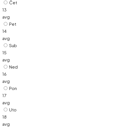
Čet
13
avg
Pet
14
avg
Sub
15
avg
Ned
16
avg
Pon
17
avg
Uto
18
avg