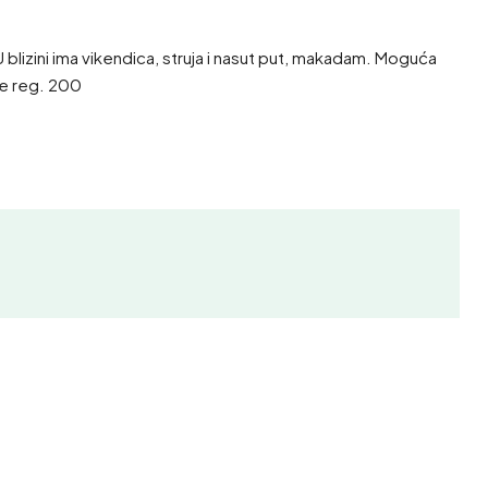
lizini ima vikendica, struja i nasut put, makadam. Moguća
ne reg. 200