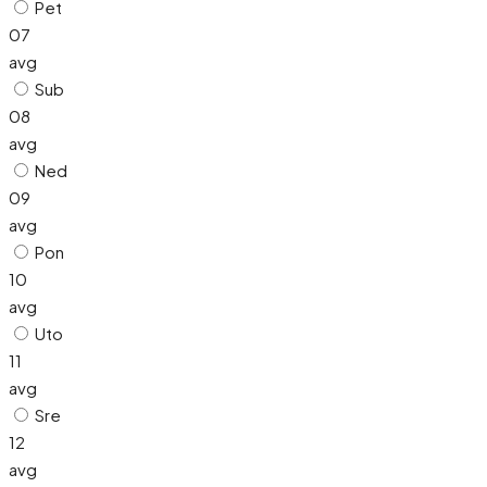
Pet
07
avg
Sub
08
avg
Ned
09
avg
Pon
10
avg
Uto
11
avg
Sre
12
avg