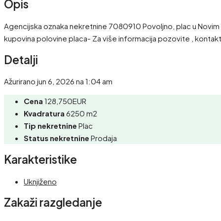
Opis
Agencijska oznaka nekretnine 7080910 Povoljno, plac u Novim Le
kupovina polovine placa- Za više informacija pozovite , kon
Detalji
Ažurirano jun 6, 2026 na 1:04 am
Cena
128,750EUR
Kvadratura
6250 m2
Tip nekretnine
Plac
Status nekretnine
Prodaja
Karakteristike
Uknjiženo
Zakaži razgledanje