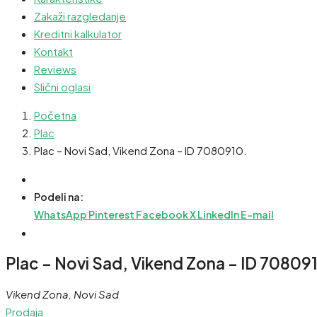
Zakaži razgledanje
Kreditni kalkulator
Kontakt
Reviews
Slični oglasi
Početna
Plac
Plac – Novi Sad, Vikend Zona – ID 7080910.
Podeli na:
WhatsApp
Pinterest
Facebook
X
LinkedIn
E-mail
Plac – Novi Sad, Vikend Zona – ID 70809
Vikend Zona, Novi Sad
Prodaja