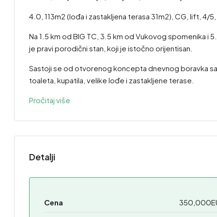
4.0, 113m2 (lođa i zastakljena terasa 31m2), CG, lift, 4/5
Na 1.5 km od BIG TC, 3.5 km od Vukovog spomenika i 5.
je pravi porodični stan, koji je istočno orijentisan.
Sastoji se od otvorenog koncepta dnevnog boravka sa k
toaleta, kupatila, velike lođe i zastakljene terase.
Pročitaj više
Detalji
Cena
350,000E