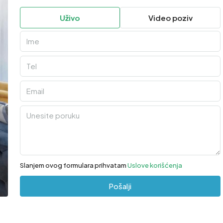
Uživo
Video poziv
Slanjem ovog formulara prihvatam
Uslove korišćenja
Pošalji