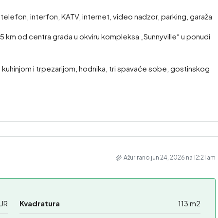
, telefon, interfon, KATV, internet, video nadzor, parking, garaža
5 km od centra grada u okviru kompleksa „Sunnyville“ u ponudi
uhinjom i trpezarijom, hodnika, tri spavaće sobe, gostinskog
Ažurirano jun 24, 2026 na 12:21 am
UR
Kvadratura
113 m2