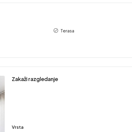
Terasa
Zakaži razgledanje
Vrsta