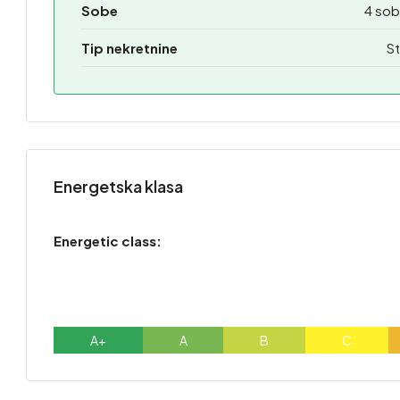
Sobe
4 sob
Tip nekretnine
St
Energetska klasa
Energetic class:
A+
A
B
C