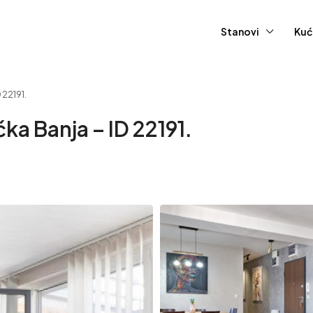
Stanovi
Kuć
 22191.
čka Banja – ID 22191.