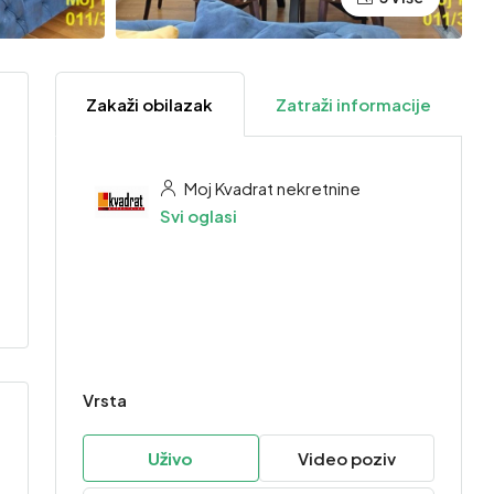
Zakaži obilazak
Zatraži informacije
Moj Kvadrat nekretnine
Svi oglasi
Vrsta
Uživo
Video poziv