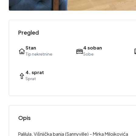
Pregled
Stan
4 soban
Tip nekretnine
Sobe
4. sprat
Sprat
Opis
Palilula, Višnjička banja (Sannyville) – Mirka Milojkovića