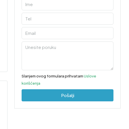
Slanjem ovog formulara prihvatam
Uslove
korišćenja
Pošalji