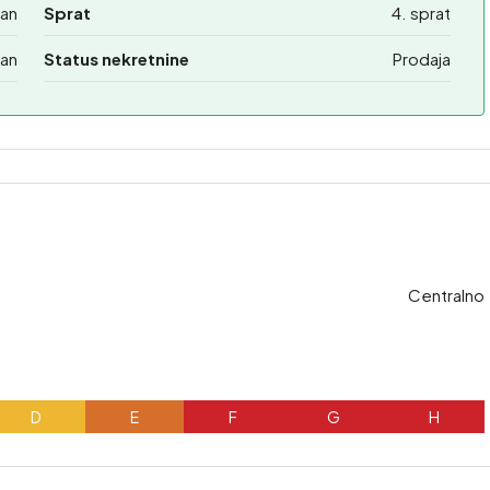
an
Sprat
4. sprat
an
Status nekretnine
Prodaja
Centralno
D
E
F
G
H