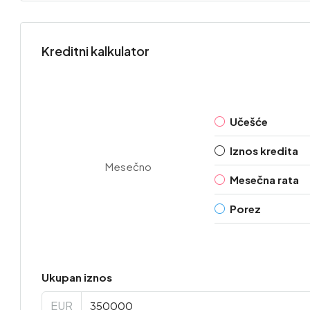
Kreditni kalkulator
Učešće
Iznos kredita
Mesečno
Mesečna rata
Porez
Ukupan iznos
EUR