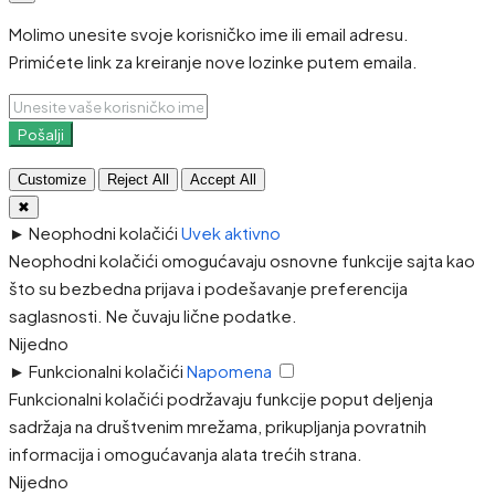
Molimo unesite svoje korisničko ime ili email adresu.
Primićete link za kreiranje nove lozinke putem emaila.
Pošalji
Customize
Reject All
Accept All
✖
►
Neophodni kolačići
Uvek aktivno
Neophodni kolačići omogućavaju osnovne funkcije sajta kao
što su bezbedna prijava i podešavanje preferencija
saglasnosti. Ne čuvaju lične podatke.
Nijedno
►
Funkcionalni kolačići
Napomena
Funkcionalni kolačići podržavaju funkcije poput deljenja
sadržaja na društvenim mrežama, prikupljanja povratnih
informacija i omogućavanja alata trećih strana.
Nijedno