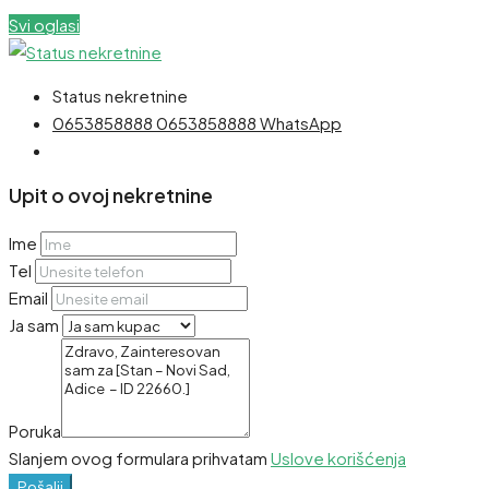
Svi oglasi
Status nekretnine
0653858888
0653858888
WhatsApp
Upit o ovoj nekretnine
Ime
Tel
Email
Ja sam
Poruka
Slanjem ovog formulara prihvatam
Uslove korišćenja
Pošalji