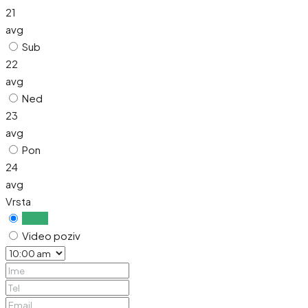
21
avg
Sub
22
avg
Ned
23
avg
Pon
24
avg
Vrsta
Uživo
Video poziv