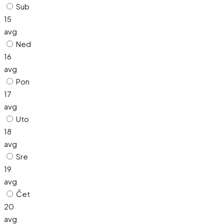
Sub
15
avg
Ned
16
avg
Pon
17
avg
Uto
18
avg
Sre
19
avg
Čet
20
avg