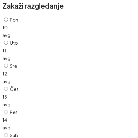
Zakaži razgledanje
Pon
10
avg
Uto
11
avg
Sre
12
avg
Čet
13
avg
Pet
14
avg
Sub