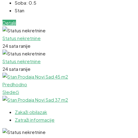
Soba:
0.5
Stan
Detalji
Status nekretnine
24 sata ranije
Status nekretnine
24 sata ranije
Predhodno
Sledeći
Zakaži obilazak
Zatraži informacije