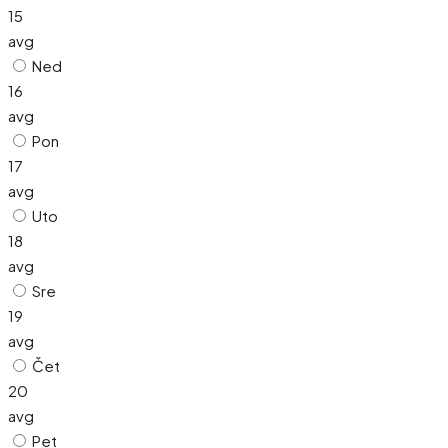
15
avg
Ned
16
avg
Pon
17
avg
Uto
18
avg
Sre
19
avg
Čet
20
avg
Pet