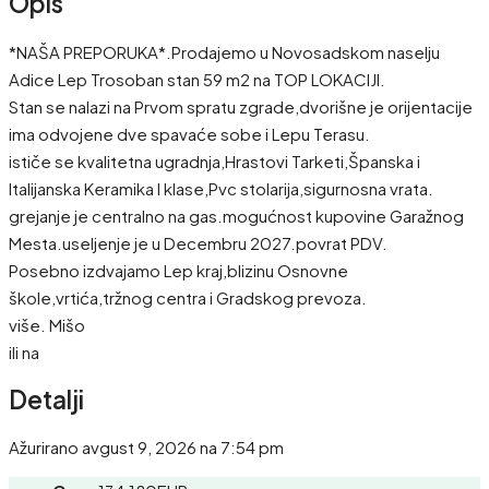
Opis
*NAŠA PREPORUKA*.Prodajemo u Novosadskom naselju
Adice Lep Trosoban stan 59 m2 na TOP LOKACIJI.
Stan se nalazi na Prvom spratu zgrade,dvorišne je orijentacije
ima odvojene dve spavaće sobe i Lepu Terasu.
ističe se kvalitetna ugradnja,Hrastovi Tarketi,Španska i
Italijanska Keramika I klase,Pvc stolarija,sigurnosna vrata.
grejanje je centralno na gas.mogućnost kupovine Garažnog
Mesta.useljenje je u Decembru 2027.povrat PDV.
Posebno izdvajamo Lep kraj,blizinu Osnovne
škole,vrtića,tržnog centra i Gradskog prevoza.
više. Mišo
ili na
Detalji
Ažurirano avgust 9, 2026 na 7:54 pm