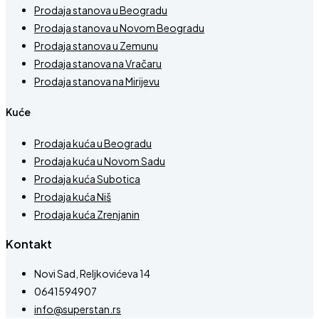
Prodaja stanova u Beogradu
Prodaja stanova u Novom Beogradu
Prodaja stanova u Zemunu
Prodaja stanova na Vračaru
Prodaja stanova na Mirijevu
Kuće
Prodaja kuća u Beogradu
Prodaja kuća u Novom Sadu
Prodaja kuća Subotica
Prodaja kuća Niš
Prodaja kuća Zrenjanin
Kontakt
Novi Sad, Reljkovićeva 14
0641594907
info@superstan.rs