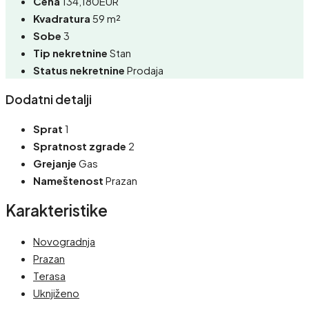
Cena
134,180EUR
Kvadratura
59 m²
Sobe
3
Tip nekretnine
Stan
Status nekretnine
Prodaja
Dodatni detalji
Sprat
1
Spratnost zgrade
2
Grejanje
Gas
Nameštenost
Prazan
Karakteristike
Novogradnja
Prazan
Terasa
Uknjiženo