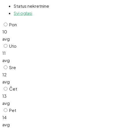
Status nekretnine
Svi oglasi
Pon
10
avg
Uto
11
avg
Sre
12
avg
Čet
13
avg
Pet
14
avg