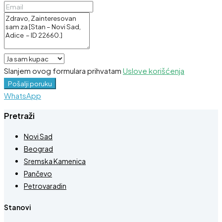
Slanjem ovog formulara prihvatam
Uslove korišćenja
Pošalji poruku
WhatsApp
Pretraži
Novi Sad
Beograd
Sremska Kamenica
Pančevo
Petrovaradin
Stanovi