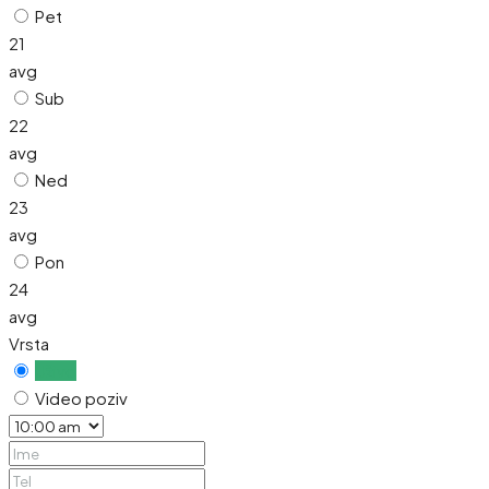
Pet
21
avg
Sub
22
avg
Ned
23
avg
Pon
24
avg
Vrsta
Uživo
Video poziv