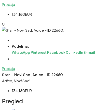
Prodaja
134,180EUR
0
Podeli na:
WhatsApp
Pinterest
Facebook
X
LinkedIn
E-mail
Prodaja
Stan – Novi Sad, Adice – ID 22660.
Adice, Novi Sad
134,180EUR
Pregled