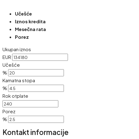
Učešće
Iznos kredita
Mesečna rata
Porez
Ukupan iznos
EUR
Učešće
%
Kamatna stopa
%
Rok otplate
Porez
%
Kontakt informacije