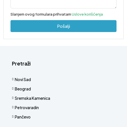
Slanjem ovog formulara prihvatam
Uslove korišćenja
Pošalji
Pretraži
Novi Sad
Beograd
Sremska Kamenica
Petrovaradin
Pančevo