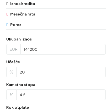
Iznos kredita
Mesečna rata
Porez
Ukupan iznos
EUR
Učešće
%
Kamatna stopa
%
Rok otplate