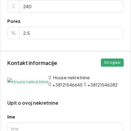
Porez
%
Kontakt informacije
Svi oglasi
House nekretnine
+38121546645
+38121546282
Upit o ovoj nekretnine
Ime