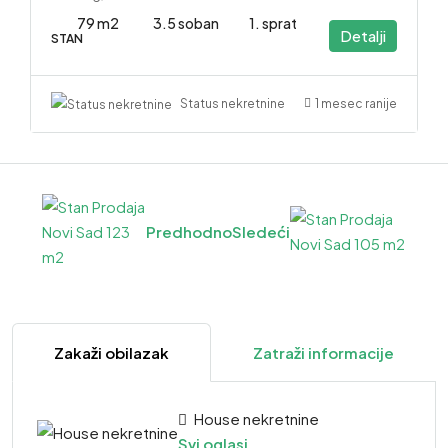
79 m2
3.5 soban
1. sprat
Detalji
STAN
1 mesec ranije
Status nekretnine
Predhodno
Sledeći
Zakaži obilazak
Zatraži informacije
House nekretnine
Svi oglasi