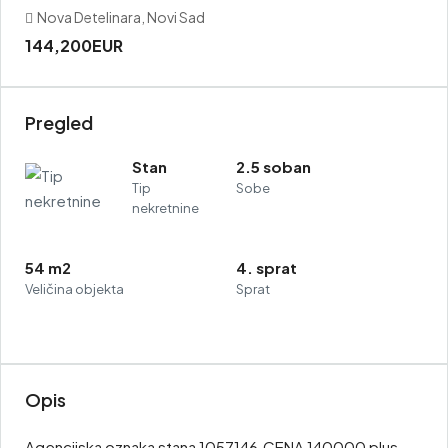
Nova Detelinara, Novi Sad
144,200EUR
Pregled
Stan
2.5 soban
Tip
Sobe
nekretnine
54 m2
4. sprat
Veličina objekta
Sprat
Opis
Agencijska oznaka stana 1057146.CENA 140000 plus