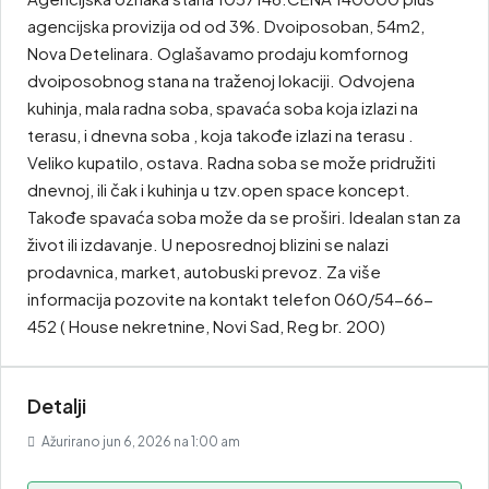
agencijska provizija od od 3%. Dvoiposoban, 54m2,
Nova Detelinara. Oglašavamo prodaju komfornog
dvoiposobnog stana na traženoj lokaciji. Odvojena
kuhinja, mala radna soba, spavaća soba koja izlazi na
terasu, i dnevna soba , koja takođe izlazi na terasu .
Veliko kupatilo, ostava. Radna soba se može pridružiti
dnevnoj, ili čak i kuhinja u tzv.open space koncept.
Takođe spavaća soba može da se proširi. Idealan stan za
život ili izdavanje. U neposrednoj blizini se nalazi
prodavnica, market, autobuski prevoz. Za više
informacija pozovite na kontakt telefon 060/54-66-
452 ( House nekretnine, Novi Sad, Reg br. 200)
Detalji
Ažurirano jun 6, 2026 na 1:00 am