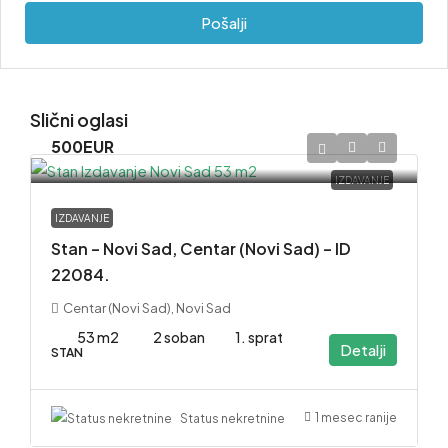
Pošalji
Slični oglasi
500EUR
IZDAVANJE
IZDAVANJE
Stan – Novi Sad, Centar (Novi Sad) – ID
22084.
Centar (Novi Sad), Novi Sad
53 m2
2 soban
1. sprat
Detalji
STAN
1 mesec ranije
Status nekretnine