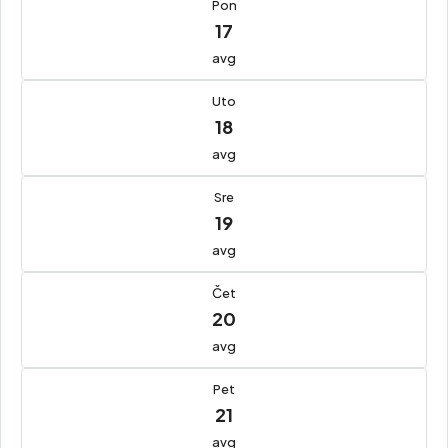
Pon
17
avg
Uto
18
avg
Sre
19
avg
Čet
20
avg
Pet
21
avg