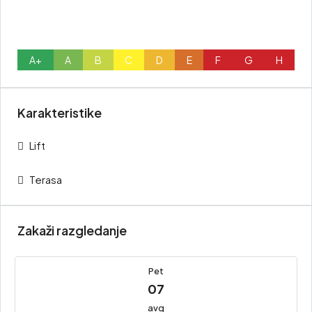
A+
A
B
C
D
E
F
G
H
Karakteristike
Lift
Terasa
Zakaži razgledanje
Pet
07
avg