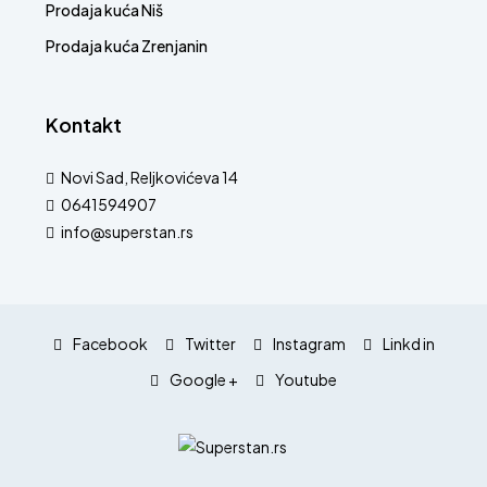
Prodaja kuća Niš
Prodaja kuća Zrenjanin
Kontakt
Novi Sad, Reljkovićeva 14
0641594907
info@superstan.rs
Facebook
Twitter
Instagram
Linkd in
Google +
Youtube