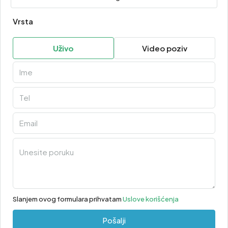
Vrsta
Uživo
Video poziv
Slanjem ovog formulara prihvatam
Uslove korišćenja
Pošalji