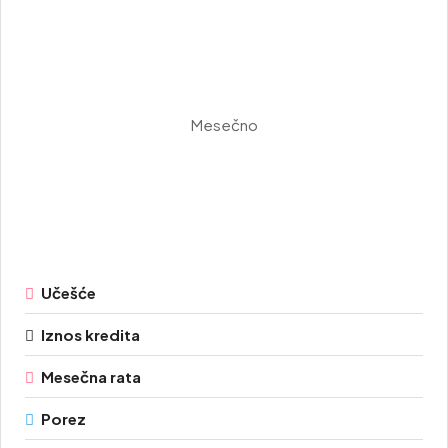
Mesečno
Učešće
Iznos kredita
Mesečna rata
Porez