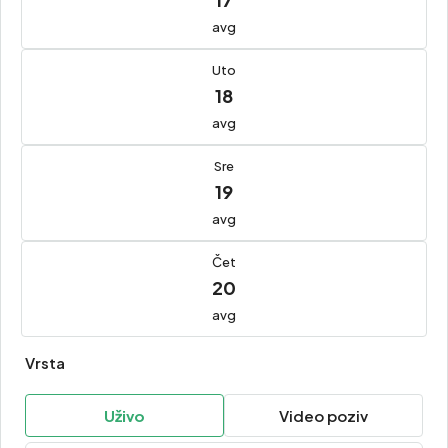
avg
Uto
18
avg
Sre
19
avg
Čet
20
avg
Vrsta
Uživo
Video poziv