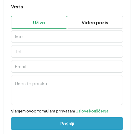
Vrsta
Uživo
Video poziv
Slanjem ovog formulara prihvatam
Uslove korišćenja
Pošalji