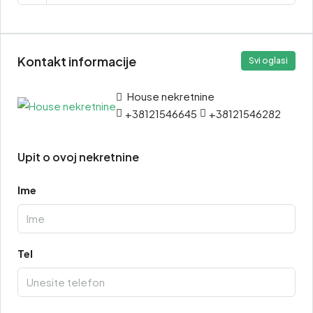
Kontakt informacije
Svi oglasi
House nekretnine
+38121546645
+38121546282
Upit o ovoj nekretnine
Ime
Tel