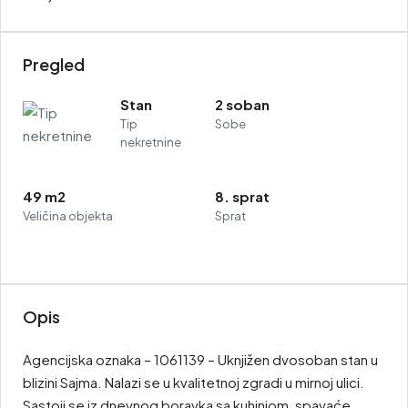
Pregled
Stan
2 soban
Tip
Sobe
nekretnine
49 m2
8. sprat
Veličina objekta
Sprat
Opis
Agencijska oznaka – 1061139 – Uknjižen dvosoban stan u
blizini Sajma. Nalazi se u kvalitetnoj zgradi u mirnoj ulici.
Sastoji se iz dnevnog boravka sa kuhinjom, spavaće