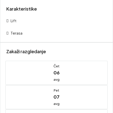
Karakteristike
Lift
Terasa
Zakaži razgledanje
Čet
06
avg
Pet
07
avg