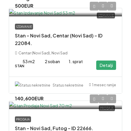
500EUR
IZDAVANJE
IZDAVANJE
Stan – Novi Sad, Centar (Novi Sad) – ID
22084.
Centar (Novi Sad), Novi Sad
53 m2
2 soban
1. sprat
Detalji
STAN
1 mesec ranije
Status nekretnine
140,600EUR
PRODAJA
PRODAJA
Stan – Novi Sad, Futog – ID 22666.