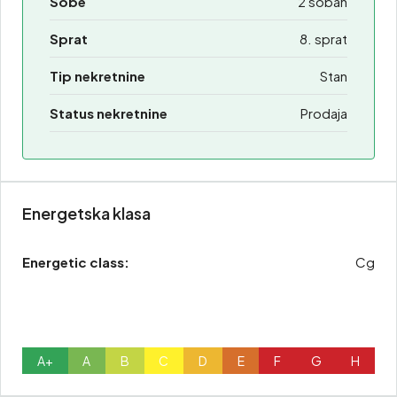
Sobe
2 soban
Sprat
8. sprat
Tip nekretnine
Stan
Status nekretnine
Prodaja
Energetska klasa
Energetic class:
Cg
A+
A
B
C
D
E
F
G
H