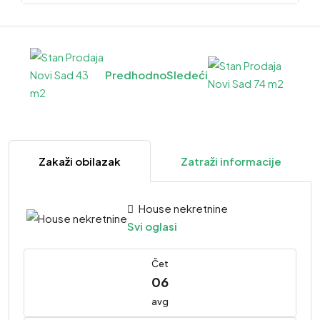
Predhodno
Sledeći
Zakaži obilazak
Zatraži informacije
House nekretnine
Svi oglasi
Čet
06
avg