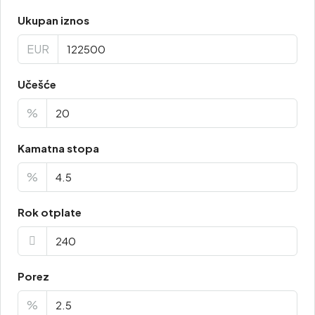
Ukupan iznos
EUR
Učešće
%
Kamatna stopa
%
Rok otplate
Porez
%