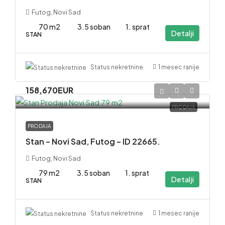
Futog, Novi Sad
70 m2
3.5 soban
1. sprat
Detalji
STAN
1 mesec ranije
Status nekretnine
158,670EUR
PRODAJA
PRODAJA
Stan – Novi Sad, Futog – ID 22665.
Futog, Novi Sad
79 m2
3.5 soban
1. sprat
Detalji
STAN
1 mesec ranije
Status nekretnine