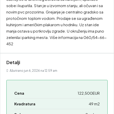
sobe i kupatila. Stan je u izvornom stanju, ali očuvan i sa
novim pvc prozorima. Grejanje je centralno gradsko sa
protočnom toplom vodom. Prodaje se sa ugrađenom
kuhinjom i američkim plakarom u hodniku. Uz stan ide
manja ostava u potkrovlju zgrade. U okruženju ima puno
zelenila i parking mesta. Više informacija na 060/54-66-
452
Detalji
Ažurirano jun 6, 2026 na 12:59 am
Cena
122,500EUR
Kvadratura
49 m2